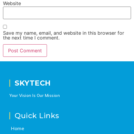
Website
Save my name, email, and website in this browser for
the next time I comment.
SKYTECH
Your Vision Is Our Mission
Quick Links
Home