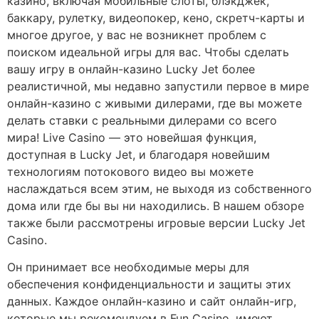
казино, включая мобильные слоты, блэкджек,
баккару, рулетку, видеопокер, кено, скретч-карты и
многое другое, у вас не возникнет проблем с
поиском идеальной игры для вас. Чтобы сделать
вашу игру в онлайн-казино Lucky Jet более
реалистичной, мы недавно запустили первое в мире
онлайн-казино с живыми дилерами, где вы можете
делать ставки с реальными дилерами со всего
мира! Live Casino — это новейшая функция,
доступная в Lucky Jet, и благодаря новейшим
технологиям потокового видео вы можете
наслаждаться всем этим, не выходя из собственного
дома или где бы вы ни находились. В нашем обзоре
также были рассмотрены игровые версии Lucky Jet
Casino.
Он принимает все необходимые меры для
обеспечения конфиденциальности и защиты этих
данных. Каждое онлайн-казино и сайт онлайн-игр,
которые мы рекомендуем в Fun Casino, имеют