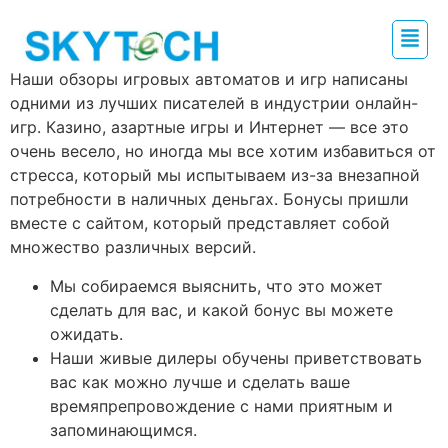
Наши обзоры игровых автоматов и игр написаны
одними из лучших писателей в индустрии онлайн-
игр. Казино, азартные игры и Интернет — все это
очень весело, но иногда мы все хотим избавиться от
стресса, который мы испытываем из-за внезапной
потребности в наличных деньгах. Бонусы пришли
вместе с сайтом, который представляет собой
множество различных версий.
Мы собираемся выяснить, что это может
сделать для вас, и какой бонус вы можете
ожидать.
Наши живые дилеры обучены приветствовать
вас как можно лучше и сделать ваше
времяпрепровождение с нами приятным и
запоминающимся.