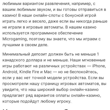
любимым вариантом развлечения, например, с
вашим любимым звуком, и вы готовы отправиться в
казино! В наши онлайн-слоты с бонусной игрой
играть легко и весело, даже если вы никогда раньше
не играли в игровые автоматы. В нашем казино
используется программное обеспечение
Microgaming, поэтому вы знаете, что мы играем с
лучшими в своем деле.
Минимальный депозит должен быть не меньше 1
канадского доллара и не меньше. Наши мгновенные
игры работают на различных устройствах — iPhone,
Android, Kindle Fire и Mac — но не беспокойтесь,
если у вас нет точной модели устройства. Если вы
просмотрели нашу страницу игровых автоматов, вы
увидите, что наш широкий выбор онлайн-казино
предлагает ряд вариантов оплаты онлайн-казино,
которые подойдут любому игроку.