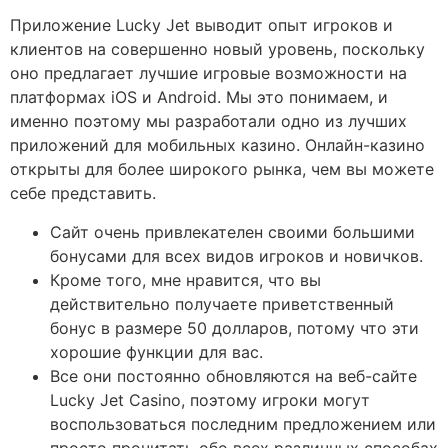
Приложение Lucky Jet выводит опыт игроков и
клиентов на совершенно новый уровень, поскольку
оно предлагает лучшие игровые возможности на
платформах iOS и Android. Мы это понимаем, и
именно поэтому мы разработали одно из лучших
приложений для мобильных казино. Онлайн-казино
открыты для более широкого рынка, чем вы можете
себе представить.
Сайт очень привлекателен своими большими
бонусами для всех видов игроков и новичков.
Кроме того, мне нравится, что вы
действительно получаете приветственный
бонус в размере 50 долларов, потому что эти
хорошие функции для вас.
Все они постоянно обновляются на веб-сайте
Lucky Jet Casino, поэтому игроки могут
воспользоваться последним предложением или
просто прочитать обо всех различных способах