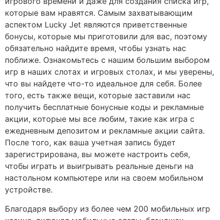
игрового времени и даже для создания списка игр,
которые вам нравятся. Самым захватывающим
аспектом Lucky Jet являются приветственные
бонусы, которые мы приготовили для вас, поэтому
обязательно найдите время, чтобы узнать нас
поближе. Ознакомьтесь с нашим большим выбором
игр в наших слотах и игровых столах, и мы уверены,
что вы найдете что-то идеальное для себя. Более
того, есть также вещи, которые заставили нас
получить бесплатные бонусные коды и рекламные
акции, которые мы все любим, такие как игра с
ежедневным депозитом и рекламные акции сайта.
После того, как ваша учетная запись будет
зарегистрирована, вы можете настроить себя,
чтобы играть и выигрывать реальные деньги на
настольном компьютере или на своем мобильном
устройстве.
Благодаря выбору из более чем 200 мобильных игр