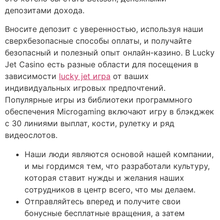
депозитами дохода.
Вносите депозит с уверенностью, используя наши
сверхбезопасные способы оплаты, и получайте
безопасный и полезный опыт онлайн-казино. В Lucky
Jet Casino есть разные области для посещения в
зависимости
lucky jet игра
от ваших
индивидуальных игровых предпочтений.
Популярные игры из библиотеки программного
обеспечения Microgaming включают игру в блэкджек
с 30 линиями выплат, кости, рулетку и ряд
видеослотов.
Наши люди являются основой нашей компании,
и мы гордимся тем, что разработали культуру,
которая ставит нужды и желания наших
сотрудников в центр всего, что мы делаем.
Отправляйтесь вперед и получите свои
бонусные бесплатные вращения, а затем