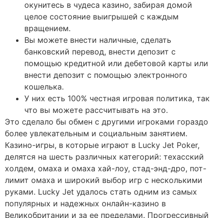
окунитесь в чудеса казино, забирая домой
целое состояние выигрышей с каждым
вращением.
Вы можете внести наличные, сделать
банковский перевод, внести депозит с
помощью кредитной или дебетовой карты или
внести депозит с помощью электронного
кошелька.
У них есть 100% честная игровая политика, так
что вы можете рассчитывать на это.
Это сделало бы обмен с другими игроками гораздо
более увлекательным и социальным занятием.
Казино-игры, в которые играют в Lucky Jet Poker,
делятся на шесть различных категорий: техасский
холдем, омаха и омаха хай-лоу, стад-энд-дро, пот-
лимит омаха и широкий выбор игр с несколькими
руками. Lucky Jet удалось стать одним из самых
популярных и надежных онлайн-казино в
Великобритании и за ее пределами. Прогрессивный