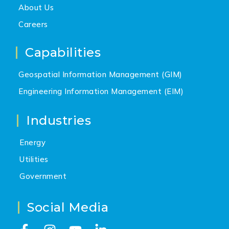
About Us
Careers
Capabilities
Geospatial Information Management (GIM)
Engineering Information Management (EIM)
Industries
Energy
Utilities
Government
Social Media