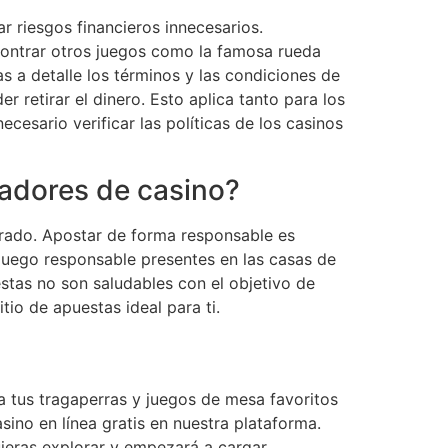
r riesgos financieros innecesarios.
contrar otros juegos como la famosa rueda
s a detalle los términos y las condiciones de
 retirar el dinero. Esto aplica tanto para los
esario verificar las políticas de los casinos
gadores de casino?
grado. Apostar de forma responsable es
 juego responsable presentes en las casas de
estas no son saludables con el objetivo de
tio de apuestas ideal para ti.
 a tus tragaperras y juegos de mesa favoritos
sino en línea gratis en nuestra plataforma.
uieras explorar y empezará a cargar