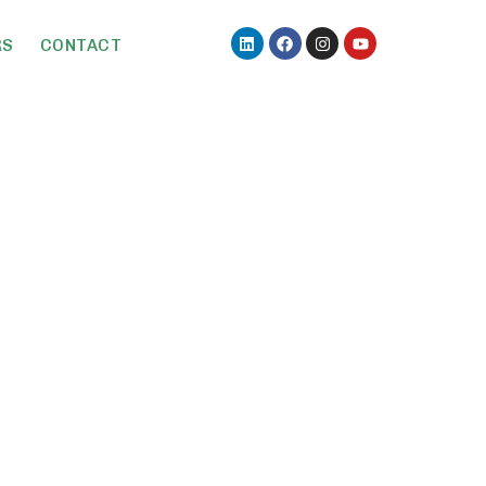
RS
CONTACT