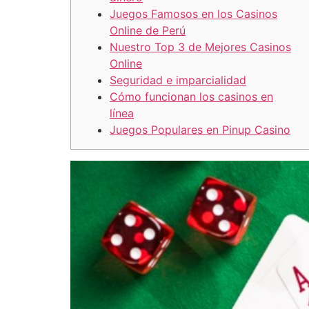
Juegos Famosos en los Casinos
Online de Perú
Nuestro Top 3 de Mejores Casinos
Online
Seguridad e imparcialidad
Cómo funcionan los casinos en
línea
Juegos Populares en Pinup Casino