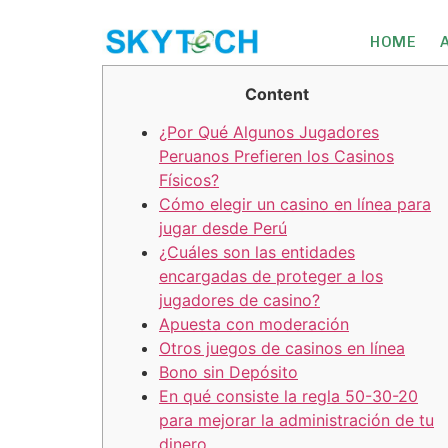
HOME
Content
¿Por Qué Algunos Jugadores
Peruanos Prefieren los Casinos
Físicos?
Cómo elegir un casino en línea para
jugar desde Perú
¿Cuáles son las entidades
encargadas de proteger a los
jugadores de casino?
Apuesta con moderación
Otros juegos de casinos en línea
Bono sin Depósito
En qué consiste la regla 50-30-20
para mejorar la administración de tu
dinero