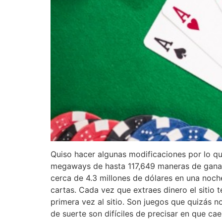
Quiso hacer algunas modificaciones por lo que
megaways de hasta 117,649 maneras de ganar 
cerca de 4.3 millones de dólares en una noch
cartas. Cada vez que extraes dinero el sitio
primera vez al sitio. Son juegos que quizás 
de suerte son difíciles de precisar en que ca