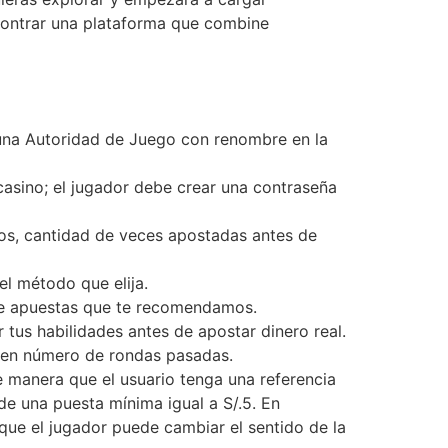
ncontrar una plataforma que combine
 una Autoridad de Juego con renombre en la
 casino; el jugador debe crear una contraseña
nos, cantidad de veces apostadas antes de
el método que elija.
 de apuestas que te recomendamos.
 tus habilidades antes de apostar dinero real.
buen número de rondas pasadas.
e manera que el usuario tenga una referencia
de una puesta mínima igual a S/.5. En
que el jugador puede cambiar el sentido de la