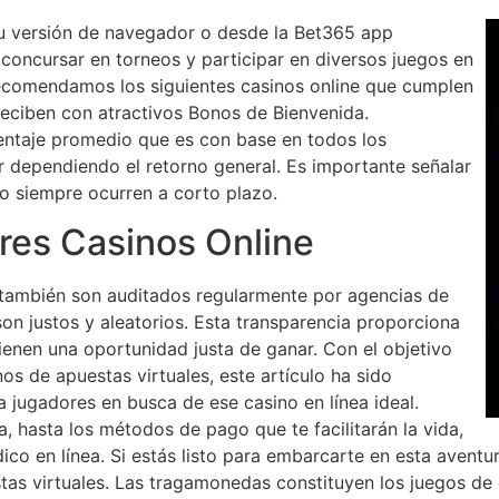
su versión de navegador o desde la Bet365 app
concursar en torneos y participar en diversos juegos en
recomendamos los siguientes casinos online que cumplen
reciben con atractivos Bonos de Bienvenida.
entaje promedio que es con base en todos los
r dependiendo el retorno general. Es importante señalar
o siempre ocurren a corto plazo.
res Casinos Online
 también son auditados regularmente por agencias de
on justos y aleatorios. Esta transparencia proporciona
tienen una oportunidad justa de ganar. Con el objetivo
os de apuestas virtuales, este artículo ha sido
jugadores en busca de ese casino en línea ideal.
la, hasta los métodos de pago que te facilitarán la vida,
ico en línea. Si estás listo para embarcarte en esta aventura
tas virtuales. Las tragamonedas constituyen los juegos de