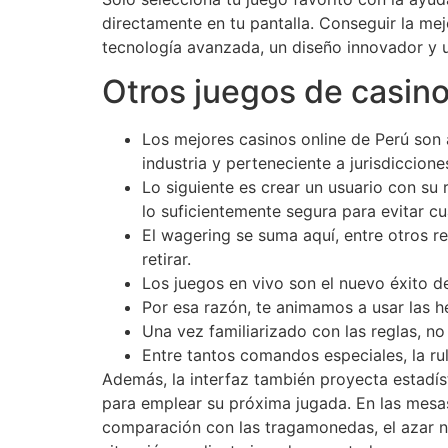
directamente en tu pantalla. Conseguir la me
tecnología avanzada, un diseño innovador y u
Otros juegos de casino
Los mejores casinos online de Perú son 
industria y perteneciente a jurisdiccione
Lo siguiente es crear un usuario con su 
lo suficientemente segura para evitar cu
El wagering se suma aquí, entre otros r
retirar.
Los juegos en vivo son el nuevo éxito d
Por esa razón, te animamos a usar las 
Una vez familiarizado con las reglas, no
Entre tantos comandos especiales, la ru
Además, la interfaz también proyecta estadís
para emplear su próxima jugada. En las mesas 
comparación con las tragamonedas, el azar no