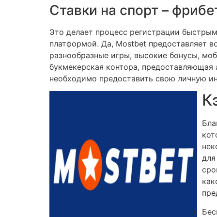
Ставки на спорт – фриб
Это делает процесс регистрации быстрым,
платформой. Да, Mostbet предоставляет в
разнообразные игры, высокие бонусы, моб
букмекерская контора, предоставляющая а
необходимо предоставить свою личную ин
К
Бла
кот
нек
для
сро
как
пре
Бес