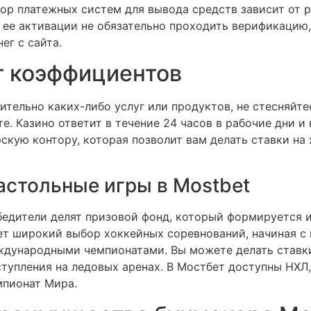
ор платежных систем для вывода средств зависит от р
 ее активации не обязательно проходить верификацию,
ег с сайта.
т коэффициентов
сительно каких-либо услуг или продуктов, не стесняйт
е. Казино ответит в течение 24 часов в рабочие дни и 
скую контору, которая позволит вам делать ставки на 
астольные игры в Mostbet
едители делят призовой фонд, который формируется и
т широкий выбор хоккейных соревнований, начиная с 
дународными чемпионатами. Вы можете делать ставки
тупления на ледовых аренах. В Мостбет доступны НХЛ,
пионат Мира.