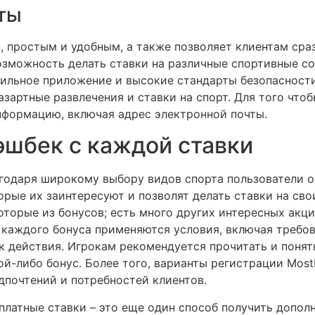
еты
 простым и удобным, а также позволяет клиентам сраз
озможность делать ставки на различные спортивные со
ильное приложение и высокие стандарты безопасности.
зартные развлечения и ставки на спорт. Для того чтоб
формацию, включая адрес электронной почты.
эшбек с каждой ставки
годаря широкому выбору видов спорта пользователи об
орые их заинтересуют и позволят делать ставки на св
оторые из бонусов; есть много других интересных акци
 каждого бонуса применяются условия, включая требов
к действия. Игрокам рекомендуется прочитать и понят
ой-либо бонус. Более того, варианты регистрации Mos
дпочтений и потребностей клиентов.
платные ставки – это еще один способ получить дополн