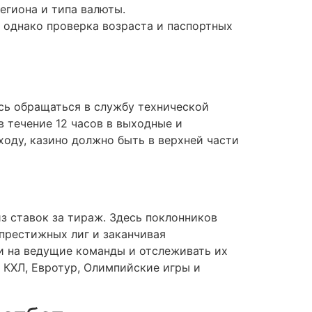
егиона и типа валюты.
 однако проверка возраста и паспортных
есь обращаться в службу технической
в течение 12 часов в выходные и
ходу, казино должно быть в верхней части
з ставок за тираж. Здесь поклонников
престижных лиг и заканчивая
 на ведущие команды и отслеживать их
 КХЛ, Евротур, Олимпийские игры и