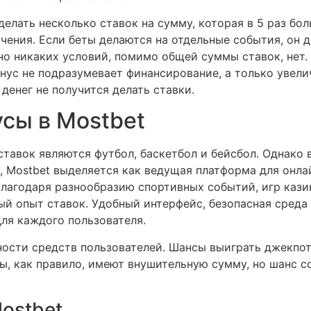
делать несколько ставок на сумму, которая в 5 раз бо
чения. Если беты делаются на отдельные события, он д
о никаких условий, помимо общей суммы ставок, нет. 
бонус не подразумевает финансирование, а только увел
 денег не получится делать ставки.
сы в Mostbet
авок являются футбол, баскетбол и бейсбол. Однако в
е, Mostbet выделяется как ведущая платформа для онла
 Благодаря разнообразию спортивных событий, игр кази
ый опыт ставок. Удобный интерфейс, безопасная среда
ля каждого пользователя.
ности средств пользователей. Шансы выиграть джекпо
ы, как правило, имеют внушительную сумму, но шанс со
ostbet