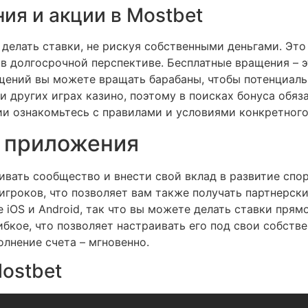
я и акции в Mostbet
елать ставки, не рискуя собственными деньгами. Это 
е в долгосрочной перспективе. Бесплатные вращения – 
щений вы можете вращать барабаны, чтобы потенциаль
и других играх казино, поэтому в поисках бонуса обя
и ознакомьтесь с правилами и условиями конкретного
 приложения
ать сообщество и внести свой вклад в развитие спорт
 игроков, что позволяет вам также получать партнерс
 iOS и Android, так что вы можете делать ставки прям
ибкое, что позволяет настраивать его под свои собств
олнение счета – мгновенно.
ostbet