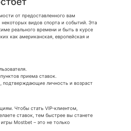
стбет
имости от предоставленного вам
 некоторых видов спорта и событий. Эта
име реального времени и быть в курсе
аких как американская, европейская и
льзователя.
 пунктов приема ставок.
ы, подтверждающие личность и возраст
циям. Чтобы стать VIP-клиентом,
елаете ставок, тем быстрее вы станете
игры Mostbet – это не только