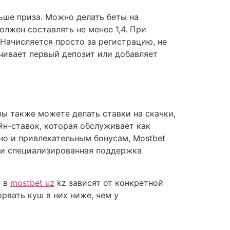
льше приза. Можно делать беты на
олжен составлять не менее 1,4. При
Начисляется просто за регистрацию, не
ичивает первый депозит или добавляет
ы также можете делать ставки на скачки,
йн-ставок, которая обслуживает как
но и привлекательным бонусам, Mostbet
 и специализированная поддержка
т в
mostbet uz
kz зависят от конкретной
рвать куш в них ниже, чем у