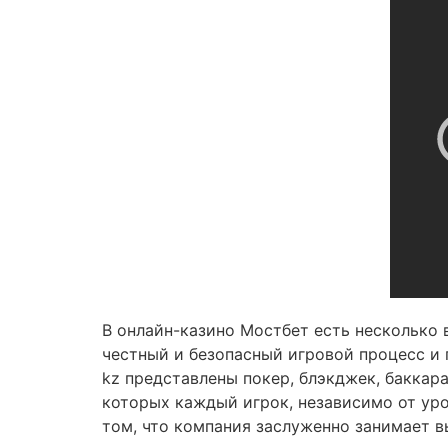
В онлайн-казино Мостбет есть несколько 
честный и безопасный игровой процесс и 
kz представлены покер, блэкджек, баккар
которых каждый игрок, независимо от уро
том, что компания заслуженно занимает в