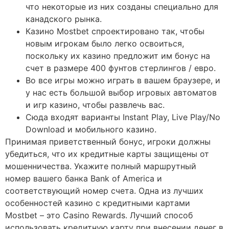
что некоторые из них созданы специально для
канадского рынка.
Казино Mostbet спроектировано так, чтобы
новым игрокам было легко освоиться,
поскольку их казино предложит им бонус на
счет в размере 400 фунтов стерлингов / евро.
Во все игры можно играть в вашем браузере, и
у нас есть большой выбор игровых автоматов
и игр казино, чтобы развлечь вас.
Сюда входят варианты Instant Play, Live Play/No
Download и мобильного казино.
Принимая приветственный бонус, игроки должны
убедиться, что их кредитные карты защищены от
мошенничества. Укажите полный маршрутный
номер вашего банка Bank of America и
соответствующий номер счета. Одна из лучших
особенностей казино с кредитными картами
Mostbet – это Casino Rewards. Лучший способ
использовать кредитную карту при внесении денег в