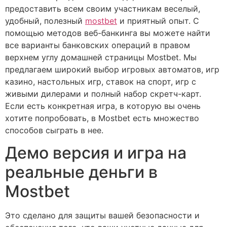
предоставить всем своим участникам веселый,
удобный, полезный
mostbet
и приятный опыт. С
помощью методов веб-банкинга вы можете найти
все варианты банковских операций в правом
верхнем углу домашней страницы Mostbet. Мы
предлагаем широкий выбор игровых автоматов, игр
казино, настольных игр, ставок на спорт, игр с
живыми дилерами и полный набор скретч-карт.
Если есть конкретная игра, в которую вы очень
хотите попробовать, в Mostbet есть множество
способов сыграть в нее.
Демо версия и игра на
реальные деньги в
Mostbet
Это сделано для защиты вашей безопасности и