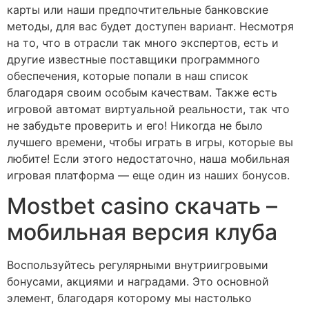
карты или наши предпочтительные банковские
методы, для вас будет доступен вариант. Несмотря
на то, что в отрасли так много экспертов, есть и
другие известные поставщики программного
обеспечения, которые попали в наш список
благодаря своим особым качествам. Также есть
игровой автомат виртуальной реальности, так что
не забудьте проверить и его! Никогда не было
лучшего времени, чтобы играть в игры, которые вы
любите! Если этого недостаточно, наша мобильная
игровая платформа — еще один из наших бонусов.
Mostbet casino скачать –
мобильная версия клуба
Воспользуйтесь регулярными внутриигровыми
бонусами, акциями и наградами. Это основной
элемент, благодаря которому мы настолько