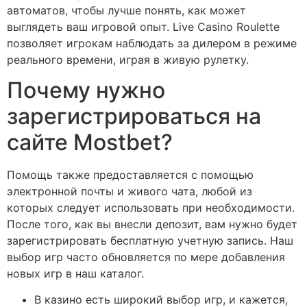
автоматов, чтобы лучше понять, как может
выглядеть ваш игровой опыт. Live Casino Roulette
позволяет игрокам наблюдать за дилером в режиме
реального времени, играя в живую рулетку.
Почему нужно
зарегистрироваться на
сайте Mostbet?
Помощь также предоставляется с помощью
электронной почты и живого чата, любой из
которых следует использовать при необходимости.
После того, как вы внесли депозит, вам нужно будет
зарегистрировать бесплатную учетную запись. Наш
выбор игр часто обновляется по мере добавления
новых игр в наш каталог.
В казино есть широкий выбор игр, и кажется,