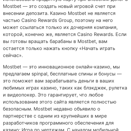
Mostbet — это создать новый игровой счет при
внесении депозита. Казино Mostbet не является
частью Casino Rewards Group, поэтому на него
может ссылаться только их дочерняя компания,
которой, конечно же, является Casino Rewards. Если
вы готовы вращать барабаны в Mostbet, вам
остается только нажать кнопку «Начать играть
сейчас».
Mostbet — это инновационное онлайн-казино, мы
предлагаем spinpal, бесплатные спины и бонусы —
это поможет вам зарабатывать деньги в ваших
любимых играх казино, таких как блэкджек, рулетка
и видеопокер. Это гарантирует, что любое
использование этого сайта является полностью
безопасным. Mostbet недавно объявило о
партнерстве с одним из крупнейших в мире
разработчиков программного обеспечения для
казино; Игра по чертежам. С началом мобильной