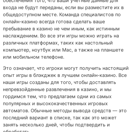
обеспечения того, что ваши учетные данные для
входа не будут переданы, если вы разместите их в
общедоступном месте. Команда специалистов по
онлайн-казино всегда готова сделать ваше
пребывание в казино не чем иным, как истинным
наслаждением. Во все эти игры можно играть на
различных платформах, таких как настольный
компьютер, ноутбук или Mac, а также на планшете
или мобильном телефоне.
Это означает, что игроки могут получить настоящий
опыт игры в блэкджек в лучшем онлайн-казино. Все
наши игры созданы для того, чтобы доставлять
непревзойденные развлечения в казино, и мы
гордимся тем, что предлагаем одни из самых
популярных и высококачественных игровых
автоматов. Обычные методы вывода средств — это
последний вариант в списке, так как это может
занять несколько дней, чтобы подтвердить и
обработать.