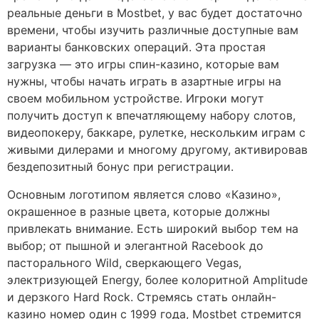
реальные деньги в Mostbet, у вас будет достаточно
времени, чтобы изучить различные доступные вам
варианты банковских операций. Эта простая
загрузка — это игры спин-казино, которые вам
нужны, чтобы начать играть в азартные игры на
своем мобильном устройстве. Игроки могут
получить доступ к впечатляющему набору слотов,
видеопокеру, баккаре, рулетке, нескольким играм с
живыми дилерами и многому другому, активировав
бездепозитный бонус при регистрации.
Основным логотипом является слово «Казино»,
окрашенное в разные цвета, которые должны
привлекать внимание. Есть широкий выбор тем на
выбор; от пышной и элегантной Racebook до
пасторального Wild, сверкающего Vegas,
электризующей Energy, более колоритной Amplitude
и дерзкого Hard Rock. Стремясь стать онлайн-
казино номер один с 1999 года, Mostbet стремится