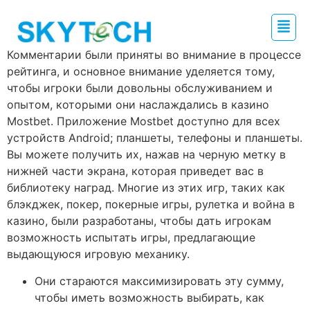
Комментарии были приняты во внимание в процессе
рейтинга, и основное внимание уделяется тому,
чтобы игроки были довольны обслуживанием и
опытом, которыми они наслаждались в казино
Mostbet. Приложение Mostbet доступно для всех
устройств Android; планшеты, телефоны и планшеты.
Вы можете получить их, нажав на черную метку в
нижней части экрана, которая приведет вас в
библиотеку наград. Многие из этих игр, таких как
блэкджек, покер, покерные игры, рулетка и война в
казино, были разработаны, чтобы дать игрокам
возможность испытать игры, предлагающие
выдающуюся игровую механику.
Они стараются максимизировать эту сумму,
чтобы иметь возможность выбирать, как