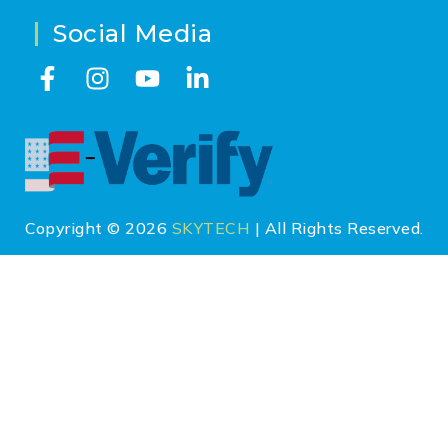
Social Media
Copyright © 2026
SKYTECH
| All Rights Reserved.