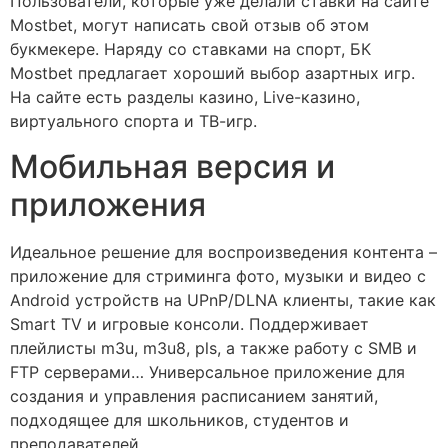
Пользователи, которые уже делали ставки на сайте
Mostbet, могут написать свой отзыв об этом
букмекере. Наряду со ставками на спорт, БК
Mostbet предлагает хороший выбор азартных игр.
На сайте есть разделы казино, Live-казино,
виртуального спорта и ТВ-игр.
Мобильная версия и
приложения
Идеальное решение для воспроизведения контента –
приложение для стриминга фото, музыки и видео с
Android устройств на UPnP/DLNA клиенты, такие как
Smart TV и игровые консоли. Поддерживает
плейлисты m3u, m3u8, pls, а также работу с SMB и
FTP серверами… Универсальное приложение для
создания и управления расписанием занятий,
подходящее для школьников, студентов и
преподавателей.