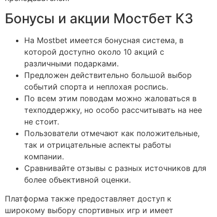
Бонусы и акции Мостбет КЗ
На Mostbet имеется бонусная система, в
которой доступно около 10 акций с
различными подарками.
Предложен действительно большой выбор
событий спорта и неплохая роспись.
По всем этим поводам можно жаловаться в
техподдержку, но особо рассчитывать на нее
не стоит.
Пользователи отмечают как положительные,
так и отрицательные аспекты работы
компании.
Сравнивайте отзывы с разных источников для
более объективной оценки.
Платформа также предоставляет доступ к
широкому выбору спортивных игр и имеет