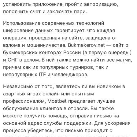
установить приложение, пройти авторизацию,
пополнить счет и заключать пари.
Использование современных технологий
шифрования данных гарантирует, что каждая
операция, проведенная на сайте, защищена от
взлома и мошенничества. Bukmekerov.net — сайт о
букмекерских конторах России (в первую очередь )
и СНГ в целом. В ней также можно найти все матчи,
причем как из популярных турниров, так и
непопулярных ITF и челленджеров.
Независимо от того, являетесь ли вы новичком в
азартных играх онлайн или опытным
профессионалом, Mostbet предлагает лучшее
обслуживание клиентов в отрасли. Вы также
можете получить помощь, отправив письмо на
основной адрес службы поддержки. Для ускорения
процесса убедитесь, что письмо приходит с