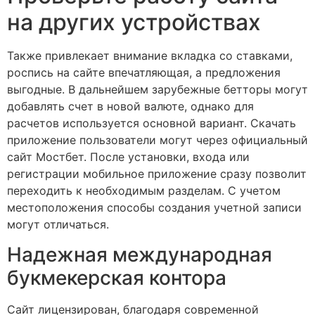
на других устройствах
Также привлекает внимание вкладка со ставками,
роспись на сайте впечатляющая, а предложения
выгодные. В дальнейшем зарубежные бетторы могут
добавлять счет в новой валюте, однако для
расчетов используется основной вариант. Скачать
приложение пользователи могут через официальный
сайт Мостбет. После установки, входа или
регистрации мобильное приложение сразу позволит
переходить к необходимым разделам. С учетом
местоположения способы создания учетной записи
могут отличаться.
Надежная международная
букмекерская контора
Сайт лицензирован, благодаря современной