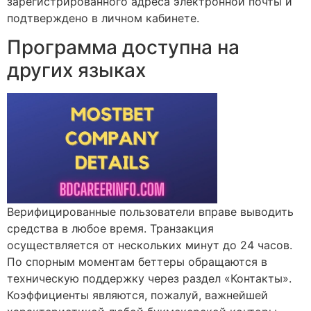
зарегистрированного адреса электронной почты и
подтверждено в личном кабинете.
Программа доступна на
других языках
Верифицированные пользователи вправе выводить
средства в любое время. Транзакция
осуществляется от нескольких минут до 24 часов.
По спорным моментам беттеры обращаются в
техническую поддержку через раздел «Контакты».
Коэффициенты являются, пожалуй, важнейшей