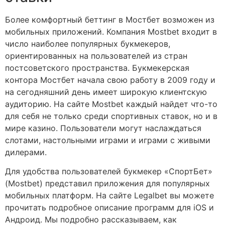
Более комфортный беттинг в Мостбет возможен из
мобильных приложений. Компания Mostbet входит в
число наиболее популярных букмекеров,
ориентированных на пользователей из стран
постсоветского пространства. Букмекерская
контора Мостбет начала свою работу в 2009 году и
на сегодняшний день имеет широкую клиентскую
аудиторию. На сайте Mostbet каждый найдет что-то
для себя не только среди спортивных ставок, но и в
мире казино. Пользователи могут наслаждаться
слотами, настольными играми и играми с живыми
дилерами.
Для удобства пользователей букмекер «СпортБет»
(Mostbet) представил приложения для популярных
мобильных платформ. На сайте Legalbet вы можете
прочитать подробное описание программ для iOS и
Андроид. Мы подробно рассказываем, как