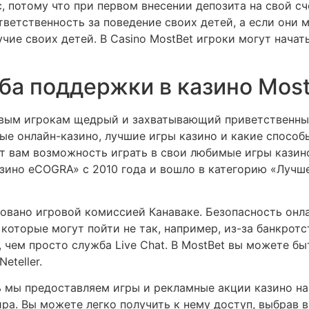
с, потому что при первом внесении депозита на свой с
ответственность за поведение своих детей, а если они 
чие своих детей. В Casino MostBet игроки могут начать
ба поддержки в казино Mos
овым игрокам щедрый и захватывающий приветственный 
ые онлайн-казино, лучшие игры казино и какие способ
т вам возможность играть в свои любимые игры казино
зино eCOGRA» с 2010 года и вошло в категорию «Лучше
овано игровой комиссией Канаваке. Безопасность онл
которые могут пойти не так, например, из-за банкрот
 чем просто служба Live Chat. В MostBet вы можете б
eteller.
ь мы предоставляем игры и рекламные акции казино на
ра. Вы можете легко получить к нему доступ, выбрав в