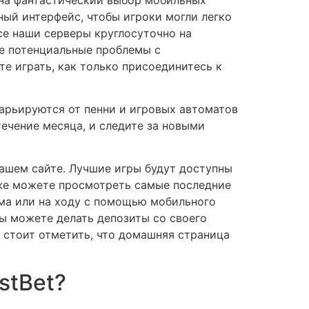
ный интерфейс, чтобы игроки могли легко
се наши серверы круглосуточно на
ые потенциальные проблемы с
е играть, как только присоединитесь к
варьируются от пенни и игровых автоматов
ечение месяца, и следите за новыми
ашем сайте. Лучшие игры будут доступны
аже можете просмотреть самые последние
ма или на ходу с помощью мобильного
 вы можете делать депозиты со своего
о стоит отметить, что домашняя страница
stBet?