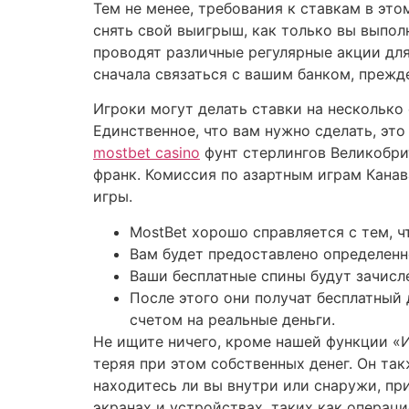
Тем не менее, требования к ставкам в это
снять свой выигрыш, как только вы выполн
проводят различные регулярные акции для
сначала связаться с вашим банком, прежд
Игроки могут делать ставки на несколько
Единственное, что вам нужно сделать, это
mostbet casino
фунт стерлингов Великобри
франк. Комиссия по азартным играм Канава
игры.
MostBet хорошо справляется с тем, 
Вам будет предоставлено определенн
Ваши бесплатные спины будут зачисле
После этого они получат бесплатный 
счетом на реальные деньги.
Не ищите ничего, кроме нашей функции «И
теряя при этом собственных денег. Он та
находитесь ли вы внутри или снаружи, пр
экранах и устройствах, таких как операц