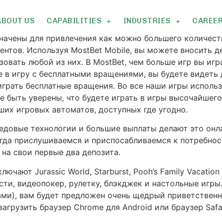
ABOUT US
CAPABILITIES
INDUSTRIES
CAREE
значены для привлечения как можно большего количест
тов. Используя MostBet Mobile, вы можете вносить де
ьзовать любой из них. В MostBet, чем больше игр вы и
те в игру с бесплатными вращениями, вы будете видеть
играть бесплатные вращения. Во все наши игры испол
е быть уверены, что будете играть в игры высочайшего
чших игровых автоматов, доступных где угодно.
едовые технологии и большие выплаты делают это онл
сегда прислушиваемся и приспосабливаемся к потребно
 на свои первые два депозита.
чают Jurassic World, Starburst, Pooh’s Family Vacation
сти, видеопокер, рулетку, блэкджек и настольные игры
ми), вам будет предложен очень щедрый приветственн
грузить браузер Chrome для Android или браузер Safar