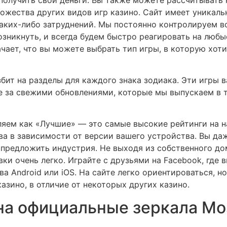
ножества других видов игр казино. Сайт имеет уникаль
каких-либо затруднений. Мы постоянно контролируем в
зникнуть, и всегда будем быстро реагировать на люб
ает, что вы можете выбрать тип игры, в которую хотит
збит на разделы для каждого знака зодиака. Эти игры 
е за свежими обновлениями, которые мы выпускаем в т
ляем как «Лучшие» — это самые высокие рейтинги на н
ва в зависимости от версии вашего устройства. Вы д
предложить индустрия. Не выходя из собственного до
вки очень легко. Играйте с друзьями на Facebook, где
а Android или iOS. На сайте легко ориентироваться, н
азино, в отличие от некоторых других казино.
 на официальные зеркала Mo