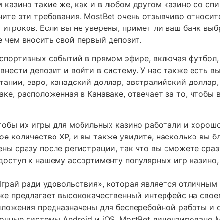
м казино такие же, как и в любом другом казино со спи
ите эти требования. MostBet очень отзывчиво относитс
 игроков. Если вы не уверены, примет ли ваш банк выб
е чем вносить свой первый депозит.
 спортивных событий в прямом эфире, включая футбол, 
 внести депозит и войти в систему. У нас также есть 
тании, евро, канадский доллар, австралийский доллар
ке, расположенная в Канаваке, отвечает за то, чтобы
чтобы их игры для мобильных казино работали и хорош
ое количество XP, и вы также увидите, насколько вы 
ны сразу после регистрации, так что вы сможете сраз
доступ к нашему ассортименту популярных игр казино,
грай ради удовольствия», которая является отличным
кже предлагает высококачественный интерфейс на своем
иложения предназначены для бесперебойной работы и 
ионные системы Android и iOS. MostBet лицензировано