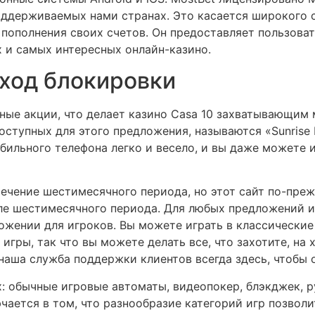
оддерживаемых нами странах. Это касается широкого 
 пополнения своих счетов. Он предоставляет пользоват
х и самых интересных онлайн-казино.
бход блокировки
ые акции, что делает казино Casa 10 захватывающим 
оступных для этого предложения, называются «Sunrise 
обильного телефона легко и весело, и вы даже можете 
ечение шестимесячного периода, но этот сайт по-преж
ле шестимесячного периода. Для любых предложений 
ожении для игроков. Вы можете играть в классические
игры, так что вы можете делать все, что захотите, на
наша служба поддержки клиентов всегда здесь, чтобы 
х: обычные игровые автоматы, видеопокер, блэкджек, р
чается в том, что разнообразие категорий игр позвол