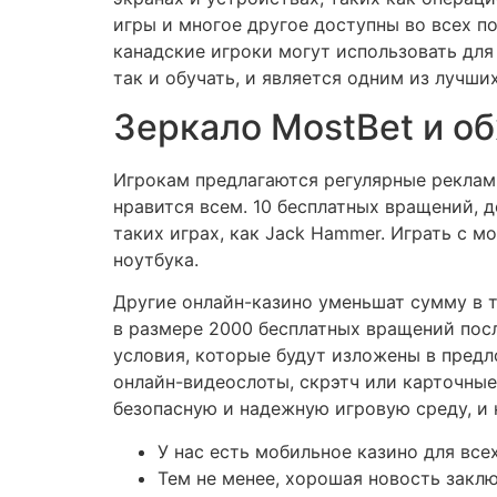
игры и многое другое доступны во всех п
канадские игроки могут использовать для
так и обучать, и является одним из лучши
Зеркало MostBet и о
Игрокам предлагаются регулярные рекламн
нравится всем. 10 бесплатных вращений, д
таких играх, как Jack Hammer. Играть с м
ноутбука.
Другие онлайн-казино уменьшат сумму в т
в размере 2000 бесплатных вращений пос
условия, которые будут изложены в предл
онлайн-видеослоты, скрэтч или карточные 
безопасную и надежную игровую среду, и 
У нас есть мобильное казино для все
Тем не менее, хорошая новость заклю