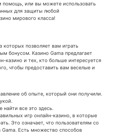
м помощь, или вы можете использовать
данных для защиты любой
зино мирового класса!
з которых позволяет вам играть
ным бонусом. Казино Gama предлагает
-казино и тех, кто больше интересуется
ого, чтобы предоставить вам веселые и
авление об опыте, который они получили.
укой.
 найти все это здесь.
авильных игр онлайн-казино, в которые
ать. Это означает, что пользователям со
а Gama. Есть множество способов