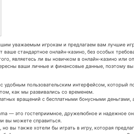
ашим уважаемым игрокам и предлагаем вам лучшие игр
 ваше стандартное онлайн-казино, без особых требова
ого, являетесь ли вы новичком в онлайн-казино или о
нтересны ваши личные и финансовые данные, поэтому в
й с удобным пользовательским интерфейсом, который п
том, как мы развивались со временем.
атных вращений с бесплатными бонусными деньгами, 
ama — это гостеприимное, дружелюбное и надежное онл
ми вы можете справиться.
, но вы также хотели бы играть в игру, которая предла