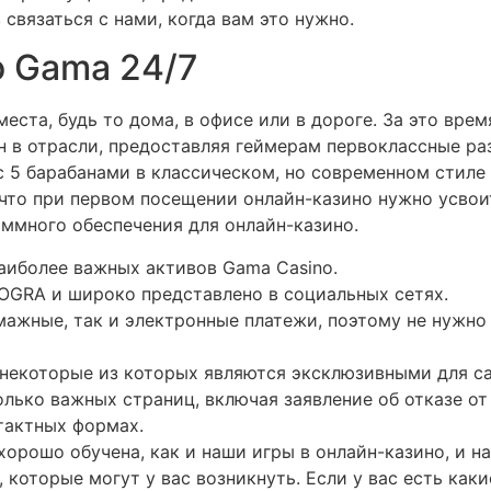
 связаться с нами, когда вам это нужно.
 Gama 24/7
еста, будь то дома, в офисе или в дороге. За это вре
в отрасли, предоставляя геймерам первоклассные раз
с 5 барабанами в классическом, но современном стил
 что при первом посещении онлайн-казино нужно усво
ммного обеспечения для онлайн-казино.
аиболее важных активов Gama Casino.
OGRA и широко представлено в социальных сетях.
ажные, так и электронные платежи, поэтому не нужно 
, некоторые из которых являются эксклюзивными для са
олько важных страниц, включая заявление об отказе от
тактных формах.
орошо обучена, как и наши игры в онлайн-казино, и 
которые могут у вас возникнуть. Если у вас есть как