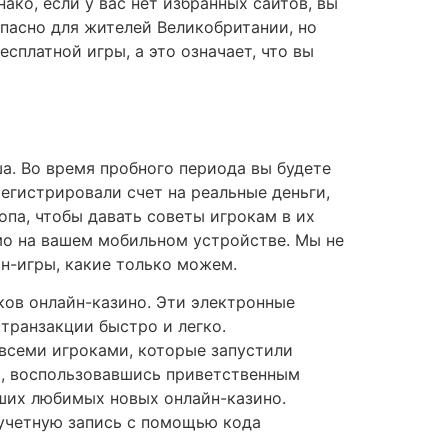
ако, если у вас нет избранных сайтов, вы
пасно для жителей Великобритании, но
сплатной игры, а это означает, что вы
ша. Во время пробного периода вы будете
егистрировали счет на реальные деньги,
па, чтобы давать советы игрокам в их
мо на вашем мобильном устройстве. Мы не
н-игры, какие только можем.
ков онлайн-казино. Эти электронные
транзакции быстро и легко.
 всеми игроками, которые запустили
ги, воспользовавшись приветственным
аших любимых новых онлайн-казино.
 учетную запись с помощью кода