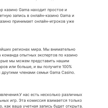
ор казино Gama находит простое и
етную запись в онлайн-казино Gama и
азино принимает онлайн-игроков уже
нейших регионах мира. Мы внимательно
а команда опытных экспертов по казино
оторые мы можем представить нашим
аров или больше, и вы получите 100%
с другими членами семьи Gama Casino.
влечения.У нас есть несколько различных
ьных игр. Эта комиссия взимается только
, как ваша учетная запись будет открыта.