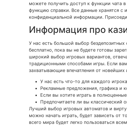
можете получить доступ к функции чата 
функцию справки. Все данные хранятся с
конфиденциальной информации. Присоедин
Информация про каз
У нас есть большой выбор бездепозитных 
бесплатно, пока вы не будете готовы зар
широкий выбор игровых вариантов, отвеч
традиционными способами игры. Если вам 
захватывающие впечатления от новейших 
У нас есть что-то для каждого игрока
Рекламные предложения, графика и к
Если вы хотите играть в полноценные
Предпочитаете ли вы классический о
Лучший выбор игровых автоматов и виртуа
можно начать играть, будет зависеть от то
всего мира будет легко пользоваться вс