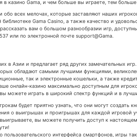
я в казино Gama, и чем больше вы играете, тем больше
и обо всех мелочах, которые заставляют наших игроко
й библиотеке Gama Casino, а также качество и удоволь
 рассказать вам о большом разнообразии игр, доступн
2537 или по электронной почте support@Gama.
их в Азии и предлагает ряд других замечательных игр
оторых обладают самыми лучшими функциями, великоле
иционные, так и электронные кошельки, а также креди
наше онлайн-казино максимально доступным для игроко
вы можете играть в широкий спектр функций и в лучш
грокам будет приятно узнать, что они могут создать кн
ения о выигрышах и проигрышах для каждой игровой у
и выигрываете, вы можете получить доступ к настоящем
ути!
о пользовательского интерфейса смартфонов, игры та