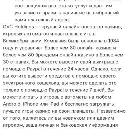
поставщиком платежных услуг и даст им
указание отправить наличные на выбранный
вами платежный адрес.
GVC Holdings — крупный онлайн-оператор казино,
игровых автоматов и настольных игр в
Великобритании. Компания была основана в 1984
году и управляет более чем 80 онлайн-казино и
более чем 80 брендами онлайн-казино в более чем
30 странах. Вы можете вывести свой выигрыш с
помощью Paypal в течение 24 часов. Однако, если
вы хотите вывести средства с помощью своего
электронного кошелька, вы можете сделать это
только с помощью Paypal в течение 7 дней. Вы
можете играть в игровые автоматы на любом
Android, iPhone или iPad и бесплатно загружать
лучшие игры казино на свои планшеты. Независимо
от того, являетесь ли вы новичком или давним
игроком, ваша личная и банковская информация