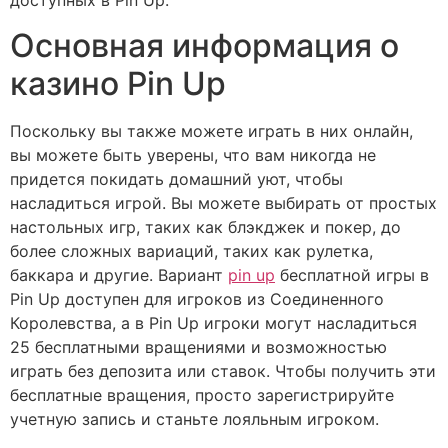
доступных в Pin Up.
Основная информация о
казино Pin Up
Поскольку вы также можете играть в них онлайн,
вы можете быть уверены, что вам никогда не
придется покидать домашний уют, чтобы
насладиться игрой. Вы можете выбирать от простых
настольных игр, таких как блэкджек и покер, до
более сложных вариаций, таких как рулетка,
баккара и другие. Вариант
pin up
бесплатной игры в
Pin Up доступен для игроков из Соединенного
Королевства, а в Pin Up игроки могут насладиться
25 бесплатными вращениями и возможностью
играть без депозита или ставок. Чтобы получить эти
бесплатные вращения, просто зарегистрируйте
учетную запись и станьте лояльным игроком.