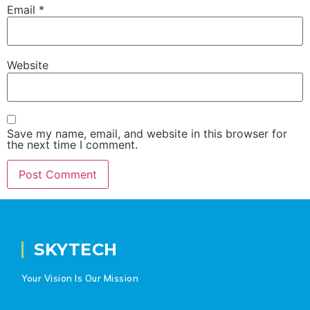
Email
*
Website
Save my name, email, and website in this browser for
the next time I comment.
SKYTECH
Your Vision Is Our Mission