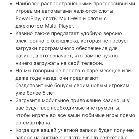
Наиболее распространенными прогрессивными
игровыми автоматами являются слоты
PowerPlay, слоты Multi-Win и слоты с
джекпотом Multi-Player.
Казино также предлагает удобную версию
электронного блэкджека, которая не требует
загрузки программного обеспечения для
казино, а это означает, что вам не нужно
ничего загружать на свой телефон.
Но мы говорим не просто о паре месяцев или
даже годе назад, они предлагают
бездепозитные бонусы своим новым игрокам
уже более 5 лет.
Загрузите мобильное приложение казино, и у
вас будут все необходимые инструменты,
чтобы играть во все ваши любимые игры прямо
со смартфона.
Когда для вашей учетной записи будет получен
запрос на снятие средств, Pin Up свяжется с