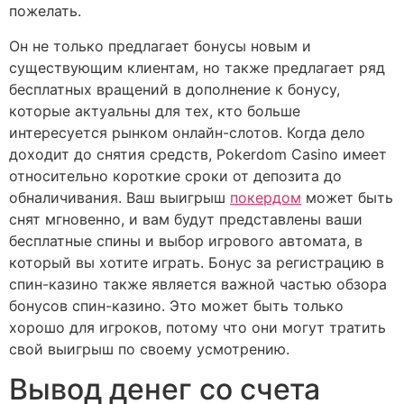
пожелать.
Он не только предлагает бонусы новым и
существующим клиентам, но также предлагает ряд
бесплатных вращений в дополнение к бонусу,
которые актуальны для тех, кто больше
интересуется рынком онлайн-слотов. Когда дело
доходит до снятия средств, Pokerdom Casino имеет
относительно короткие сроки от депозита до
обналичивания. Ваш выигрыш
покердом
может быть
снят мгновенно, и вам будут представлены ваши
бесплатные спины и выбор игрового автомата, в
который вы хотите играть. Бонус за регистрацию в
спин-казино также является важной частью обзора
бонусов спин-казино. Это может быть только
хорошо для игроков, потому что они могут тратить
свой выигрыш по своему усмотрению.
Вывод денег со счета