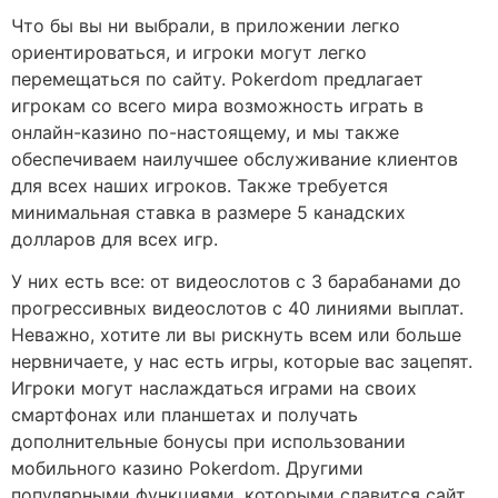
Что бы вы ни выбрали, в приложении легко
ориентироваться, и игроки могут легко
перемещаться по сайту. Pokerdom предлагает
игрокам со всего мира возможность играть в
онлайн-казино по-настоящему, и мы также
обеспечиваем наилучшее обслуживание клиентов
для всех наших игроков. Также требуется
минимальная ставка в размере 5 канадских
долларов для всех игр.
У них есть все: от видеослотов с 3 барабанами до
прогрессивных видеослотов с 40 линиями выплат.
Неважно, хотите ли вы рискнуть всем или больше
нервничаете, у нас есть игры, которые вас зацепят.
Игроки могут наслаждаться играми на своих
смартфонах или планшетах и получать
дополнительные бонусы при использовании
мобильного казино Pokerdom. Другими
популярными функциями, которыми славится сайт,