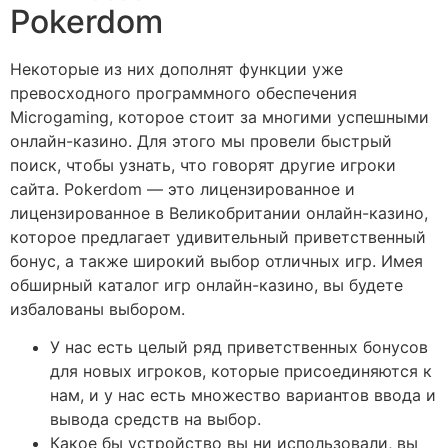
Pokerdom
Некоторые из них дополнят функции уже
превосходного программного обеспечения
Microgaming, которое стоит за многими успешными
онлайн-казино. Для этого мы провели быстрый
поиск, чтобы узнать, что говорят другие игроки
сайта. Pokerdom — это лицензированное и
лицензированное в Великобритании онлайн-казино,
которое предлагает удивительный приветственный
бонус, а также широкий выбор отличных игр. Имея
обширный каталог игр онлайн-казино, вы будете
избалованы выбором.
У нас есть целый ряд приветственных бонусов
для новых игроков, которые присоединяются к
нам, и у нас есть множество вариантов ввода и
вывода средств на выбор.
Какое бы устройство вы ни использовали, вы