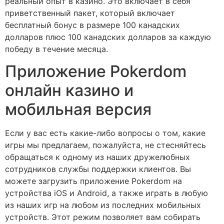
реальный опыт в казино. Это включает в себя
приветственный пакет, который включает
бесплатный бонус в размере 100 канадских
долларов плюс 100 канадских долларов за каждую
победу в течение месяца.
Приложение Pokerdom
онлайн казино и
мобильная версия
Если у вас есть какие-либо вопросы о том, какие
игры мы предлагаем, пожалуйста, не стесняйтесь
обращаться к одному из наших дружелюбных
сотрудников службы поддержки клиентов. Вы
можете загрузить приложение Pokerdom на
устройства iOS и Android, а также играть в любую
из наших игр на любом из последних мобильных
устройств. Этот режим позволяет вам собирать