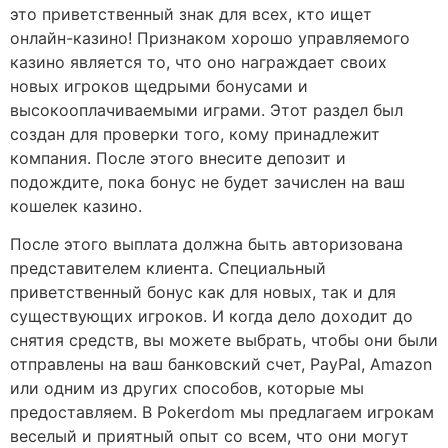
это приветственный знак для всех, кто ищет
онлайн-казино! Признаком хорошо управляемого
казино является то, что оно награждает своих
новых игроков щедрыми бонусами и
высокооплачиваемыми играми. Этот раздел был
создан для проверки того, кому принадлежит
компания. После этого внесите депозит и
подождите, пока бонус не будет зачислен на ваш
кошелек казино.
После этого выплата должна быть авторизована
представителем клиента. Специальный
приветственный бонус как для новых, так и для
существующих игроков. И когда дело доходит до
снятия средств, вы можете выбрать, чтобы они были
отправлены на ваш банковский счет, PayPal, Amazon
или одним из других способов, которые мы
предоставляем. В Pokerdom мы предлагаем игрокам
веселый и приятный опыт со всем, что они могут