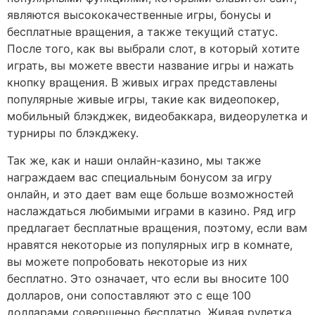
являются высококачественные игры, бонусы и
бесплатные вращения, а также текущий статус.
После того, как вы выбрали слот, в который хотите
играть, вы можете ввести название игры и нажать
кнопку вращения. В живых играх представлены
популярные живые игры, такие как видеопокер,
мобильный блэкджек, видеобаккара, видеорулетка и
турниры по блэкджеку.
Так же, как и наши онлайн-казино, мы также
награждаем вас специальным бонусом за игру
онлайн, и это дает вам еще больше возможностей
наслаждаться любимыми играми в казино. Ряд игр
предлагает бесплатные вращения, поэтому, если вам
нравятся некоторые из популярных игр в комнате,
вы можете попробовать некоторые из них
бесплатно. Это означает, что если вы вносите 100
долларов, они сопоставляют это с еще 100
долларами совершенно бесплатно. Живая рулетка,