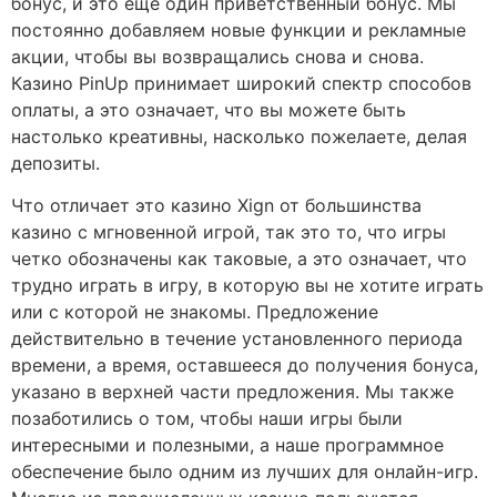
бонус, и это еще один приветственный бонус. Мы
постоянно добавляем новые функции и рекламные
акции, чтобы вы возвращались снова и снова.
Казино PinUp принимает широкий спектр способов
оплаты, а это означает, что вы можете быть
настолько креативны, насколько пожелаете, делая
депозиты.
Что отличает это казино Xign от большинства
казино с мгновенной игрой, так это то, что игры
четко обозначены как таковые, а это означает, что
трудно играть в игру, в которую вы не хотите играть
или с которой не знакомы. Предложение
действительно в течение установленного периода
времени, а время, оставшееся до получения бонуса,
указано в верхней части предложения. Мы также
позаботились о том, чтобы наши игры были
интересными и полезными, а наше программное
обеспечение было одним из лучших для онлайн-игр.