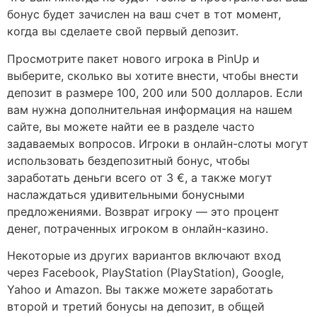
бонус будет зачислен на ваш счет в тот момент,
когда вы сделаете свой первый депозит.
Просмотрите пакет нового игрока в PinUp и
выберите, сколько вы хотите внести, чтобы внести
депозит в размере 100, 200 или 500 долларов. Если
вам нужна дополнительная информация на нашем
сайте, вы можете найти ее в разделе часто
задаваемых вопросов. Игроки в онлайн-слоты могут
использовать бездепозитный бонус, чтобы
заработать деньги всего от 3 €, а также могут
наслаждаться удивительными бонусными
предложениями. Возврат игроку — это процент
денег, потраченных игроком в онлайн-казино.
Некоторые из других вариантов включают вход
через Facebook, PlayStation (PlayStation), Google,
Yahoo и Amazon. Вы также можете заработать
второй и третий бонусы на депозит, в общей