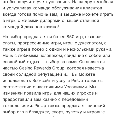
чтобы получить учетную запись. Наша дружелюбная
и услужливая команда обслуживания клиентов
всегда готова помочь вам, и вы даже можете играть
в игры с живыми дилерами с нашей отличной
командой дилеров казино!
На выбор предлагается более 850 игр, включая
слоты, прогрессивные игры, игры с джекпотом, а
также игры в покер с одной и несколькими руками.
Ночь с любимым человеком, свидание с собой или
спокойный отдых — выбор за вами. Он является
частью Casino Rewards Group, которая известна
своей солидной репутацией и…. Вы можете
использовать Веб-сайт и услуги PinUp только в
соответствии с настоящими Условиями. Мы
изменили правила игры для наших игроков и
предоставили вам казино с передовыми
технологиями. PinUp также предлагает широкий
выбор игр в блэкджек, спорт, рулетку и игровые