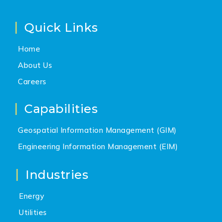
Quick Links
Home
About Us
Careers
Capabilities
Geospatial Information Management (GIM)
Engineering Information Management (EIM)
Industries
Energy
Utilities