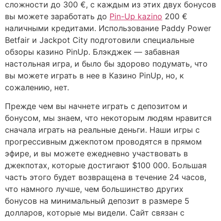
сложности до 300 €, с каждым из этих двух бонусов
вы можете заработать до
Pin-Up kazino
200 €
наличными кредитами. Использование Paddy Power
Betfair и Jackpot City подготовили специальные
обзоры казино PinUp. Блэкджек — забавная
настольная игра, и было бы здорово подумать, что
вы можете играть в нее в Казино PinUp, но, к
сожалению, нет.
Прежде чем вы начнете играть с депозитом и
бонусом, мы знаем, что некоторым людям нравится
сначала играть на реальные деньги. Наши игры с
прогрессивным джекпотом проводятся в прямом
эфире, и вы можете ежедневно участвовать в
джекпотах, которые достигают $100 000. Большая
часть этого будет возвращена в течение 24 часов,
что намного лучше, чем большинство других
бонусов на минимальный депозит в размере 5
долларов, которые мы видели. Сайт связан с