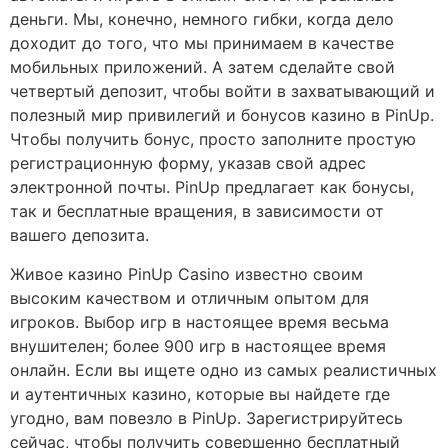
деньги. Мы, конечно, немного гибки, когда дело
доходит до того, что мы принимаем в качестве
мобильных приложений. А затем сделайте свой
четвертый депозит, чтобы войти в захватывающий и
полезный мир привилегий и бонусов казино в PinUp.
Чтобы получить бонус, просто заполните простую
регистрационную форму, указав свой адрес
электронной почты. PinUp предлагает как бонусы,
так и бесплатные вращения, в зависимости от
вашего депозита.
Живое казино PinUp Casino известно своим
высоким качеством и отличным опытом для
игроков. Выбор игр в настоящее время весьма
внушителен; более 900 игр в настоящее время
онлайн. Если вы ищете одно из самых реалистичных
и аутентичных казино, которые вы найдете где
угодно, вам повезло в PinUp. Зарегистрируйтесь
сейчас, чтобы получить совершенно бесплатный