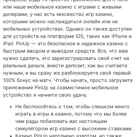
или наше мобильное казино с играми с живыми
дилерами, у нас есть множество игр казино,
которыми можно наслаждаться онлайн или на
мобильных устройствах. Однако он также доступен
для устройств на платформе iOS, таких как iPhone и
iPad. PinUp — это безопасное и надежное казино с
быстрым вводом и выводом средств. Все, что вам
нужно сделать, это зарегистрировать свой счет на
реальные деньги, внести депозит, как вы считаете
нужным, и вы сразу же разблокируете свой первый
100% бонус на матч. Чтобы начать, просто загрузите
приложение PinUp на совместимое мобильное
устройство и начните свою удачу.
Не беспокойтесь о том, чтобы слишком много
играть в игры в казино, потому что мы более
чем рады побаловать вас настоящим
симулятором игр казино с высокими ставками.
Казино PinUp наполнено азартом, но также