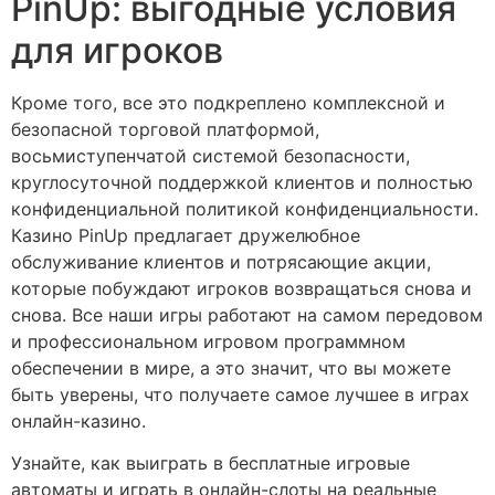
PinUp: выгодные условия
для игроков
Кроме того, все это подкреплено комплексной и
безопасной торговой платформой,
восьмиступенчатой ​​системой безопасности,
круглосуточной поддержкой клиентов и полностью
конфиденциальной политикой конфиденциальности.
Казино PinUp предлагает дружелюбное
обслуживание клиентов и потрясающие акции,
которые побуждают игроков возвращаться снова и
снова. Все наши игры работают на самом передовом
и профессиональном игровом программном
обеспечении в мире, а это значит, что вы можете
быть уверены, что получаете самое лучшее в играх
онлайн-казино.
Узнайте, как выиграть в бесплатные игровые
автоматы и играть в онлайн-слоты на реальные