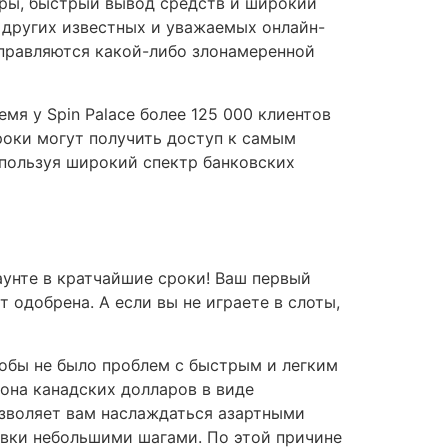
гры, быстрый вывод средств и широкий
 других известных и уважаемых онлайн-
отправляются какой-либо злонамеренной
мя у Spin Palace более 125 000 клиентов
гроки могут получить доступ к самым
спользуя широкий спектр банковских
аунте в кратчайшие сроки! Ваш первый
 одобрена. А если вы не играете в слоты,
тобы не было проблем с быстрым и легким
иона канадских долларов в виде
озволяет вам наслаждаться азартными
тавки небольшими шагами. По этой причине