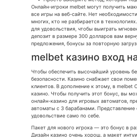
Онлайн-игроки melbet могут получить ма
все игры на веб-сайте. Нет необходимост
многих, кто не разбирается в технологиях.
для удовольствия, чтобы выиграть мгнове
депозит в размере 300 долларов вам верн
предложения, бонусы за повторную загруз
melbet казино вход н
Чтобы обеспечить высочайший уровень без
безопасности. Казино снабжает свои пом
клиентов. В дополнение к этому, в melbet
казино. Чтобы получить этот бонус, вы м
онлайн-казино для игровых автоматов, пр
автоматы с 3 барабанами. Представление 
удовольствие само по себе.
Пакет для нового игрока — это бонус в ра
Дизайн казино очень хорош, а макет инт