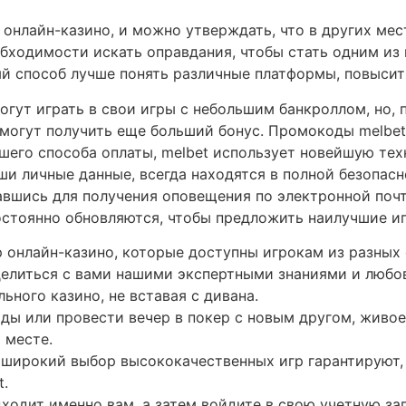
онлайн-казино, и можно утверждать, что в других мес
обходимости искать оправдания, чтобы стать одним из
й способ лучше понять различные платформы, повысит
 могут играть в свои игры с небольшим банкроллом, но,
и могут получить еще больший бонус. Промокоды melbe
шего способа оплаты, melbet использует новейшую те
аши личные данные, всегда находятся в полной безопас
вшись для получения оповещения по электронной почт
постоянно обновляются, чтобы предложить наилучшие и
 онлайн-казино, которые доступны игрокам из разных 
елиться с вами нашими экспертными знаниями и любов
ьного казино, не вставая с дивана.
ды или провести вечер в покер с новым другом, живое
 месте.
широкий выбор высококачественных игр гарантируют, 
t.
ходит именно вам, а затем войдите в свою учетную зап