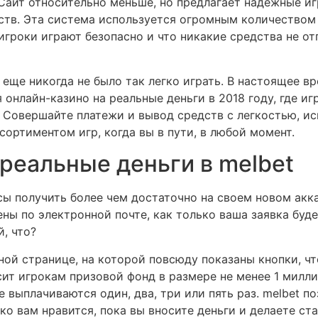
 Сайт относительно меньше, но предлагает надежные и
дств. Эта система используется огромным количеством
 игроки играют безопасно и что никакие средства не 
еще никогда не было так легко играть. В настоящее вре
 онлайн-казино на реальные деньги в 2018 году, где и
 Совершайте платежи и вывод средств с легкостью, и
ортиментом игр, когда вы в пути, в любой момент.
 реальные деньги в melbet
нсы получить более чем достаточно на своем новом акк
ны по электронной почте, как только ваша заявка будет
й, что?
вной странице, на которой повсюду показаны кнопки, ч
осит игрокам призовой фонд в размере не менее 1 милл
 выплачиваются один, два, три или пять раз. melbet п
ько вам нравится, пока вы вносите деньги и делаете с