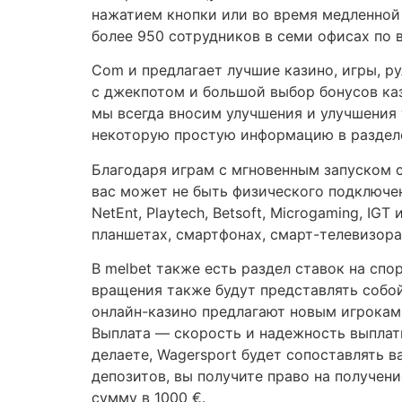
нажатием кнопки или во время медленной
более 950 сотрудников в семи офисах по 
Com и предлагает лучшие казино, игры, р
с джекпотом и большой выбор бонусов ка
мы всегда вносим улучшения и улучшения 
некоторую простую информацию в разделе 
Благодаря играм с мгновенным запуском с
вас может не быть физического подключе
NetEnt, Playtech, Betsoft, Microgaming, I
планшетах, смартфонах, смарт-телевизорах,
В melbet также есть раздел ставок на спор
вращения также будут представлять соб
онлайн-казино предлагают новым игрокам
Выплата — скорость и надежность выплат
делаете, Wagersport будет сопоставлять в
депозитов, вы получите право на получен
сумму в 1000 €.