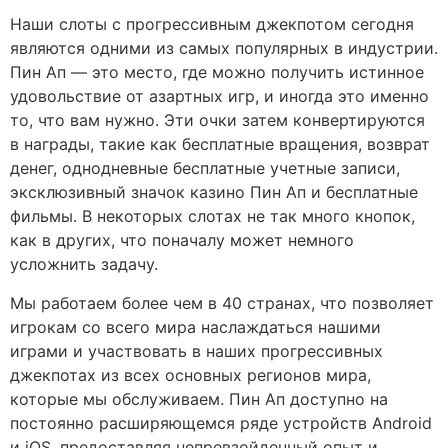
Наши слоты с прогрессивным джекпотом сегодня
являются одними из самых популярных в индустрии.
Пин Ап — это место, где можно получить истинное
удовольствие от азартных игр, и иногда это именно
то, что вам нужно. Эти очки затем конвертируются
в награды, такие как бесплатные вращения, возврат
денег, однодневные бесплатные учетные записи,
эксклюзивный значок казино Пин Ап и бесплатные
фильмы. В некоторых слотах не так много кнопок,
как в других, что поначалу может немного
усложнить задачу.
Мы работаем более чем в 40 странах, что позволяет
игрокам со всего мира наслаждаться нашими
играми и участвовать в наших прогрессивных
джекпотах из всех основных регионов мира,
которые мы обслуживаем. Пин Ап доступно на
постоянно расширяющемся ряде устройств Android
и iOS, предоставляя непревзойденный опыт и