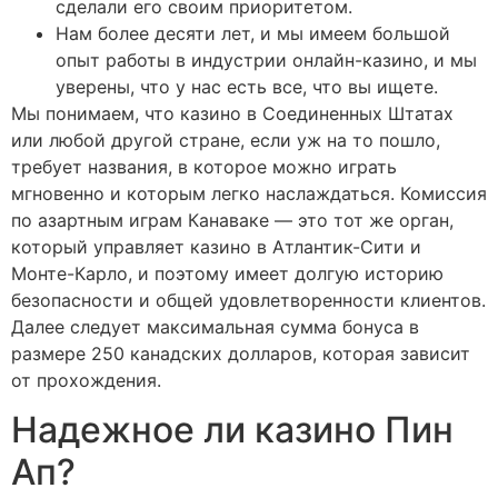
сделали его своим приоритетом.
Нам более десяти лет, и мы имеем большой
опыт работы в индустрии онлайн-казино, и мы
уверены, что у нас есть все, что вы ищете.
Мы понимаем, что казино в Соединенных Штатах
или любой другой стране, если уж на то пошло,
требует названия, в которое можно играть
мгновенно и которым легко наслаждаться. Комиссия
по азартным играм Канаваке — это тот же орган,
который управляет казино в Атлантик-Сити и
Монте-Карло, и поэтому имеет долгую историю
безопасности и общей удовлетворенности клиентов.
Далее следует максимальная сумма бонуса в
размере 250 канадских долларов, которая зависит
от прохождения.
Надежное ли казино Пин
Ап?