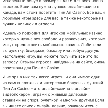
мгновенный бонус в размере 1000 € для всех новых
игроков. Если вам нужно лучшее онлайн-казино в
Канаде, вам стоит посетить Пин Ап Casino. Все ваши
любимые игры здесь для вас, а также некоторые из
лучших новинок в отрасли.
Идеально подходит для игроков мобильных казино,
которым нужна вся свобода и развлечения, которые
могут предоставить мобильные казино. Любите ли
вы рулетку, блэкджек, баккару или любую другую
настольную игру, вы можете получить все это по
запросу. Отзывы игроков, найденные на сайте, очень
позитивны для Пин Ап Casino.
И не зря в них так легко играть, и они имеют одни
из самых сложных и интересных бонусных функций.
Пин Ап Casino – это онлайн-казино с онлайн-
видеопокером, играми с живыми дилерами,
ставками на спорт, рулеткой и многим другим! Если
вы ищете список онлайн-казино, ознакомьтесь с