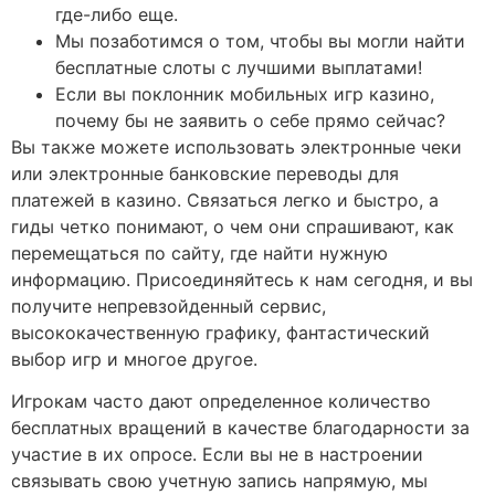
где-либо еще.
Мы позаботимся о том, чтобы вы могли найти
бесплатные слоты с лучшими выплатами!
Если вы поклонник мобильных игр казино,
почему бы не заявить о себе прямо сейчас?
Вы также можете использовать электронные чеки
или электронные банковские переводы для
платежей в казино. Связаться легко и быстро, а
гиды четко понимают, о чем они спрашивают, как
перемещаться по сайту, где найти нужную
информацию. Присоединяйтесь к нам сегодня, и вы
получите непревзойденный сервис,
высококачественную графику, фантастический
выбор игр и многое другое.
Игрокам часто дают определенное количество
бесплатных вращений в качестве благодарности за
участие в их опросе. Если вы не в настроении
связывать свою учетную запись напрямую, мы