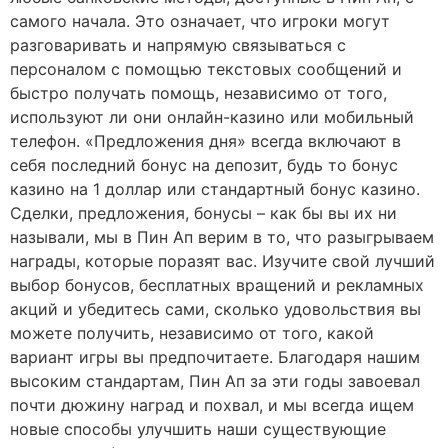
самого начала. Это означает, что игроки могут
разговаривать и напрямую связываться с
персоналом с помощью текстовых сообщений и
быстро получать помощь, независимо от того,
используют ли они онлайн-казино или мобильный
телефон. «Предложения дня» всегда включают в
себя последний бонус на депозит, будь то бонус
казино на 1 доллар или стандартный бонус казино.
Сделки, предложения, бонусы – как бы вы их ни
называли, мы в Пин Ап верим в то, что разыгрываем
награды, которые поразят вас. Изучите свой лучший
выбор бонусов, бесплатных вращений и рекламных
акций и убедитесь сами, сколько удовольствия вы
можете получить, независимо от того, какой
вариант игры вы предпочитаете. Благодаря нашим
высоким стандартам, Пин Ап за эти годы завоевал
почти дюжину наград и похвал, и мы всегда ищем
новые способы улучшить наши существующие