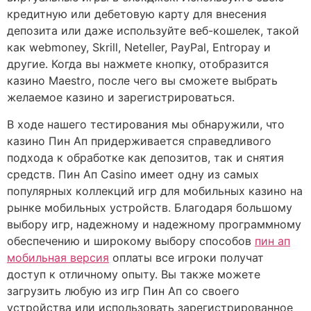
кредитную или дебетовую карту для внесения
депозита или даже используйте веб-кошелек, такой
как webmoney, Skrill, Neteller, PayPal, Entropay и
другие. Когда вы нажмете кнопку, отобразится
казино Maestro, после чего вы сможете выбрать
желаемое казино и зарегистрироваться.
В ходе нашего тестирования мы обнаружили, что
казино Пин Ап придерживается справедливого
подхода к обработке как депозитов, так и снятия
средств. Пин Ап Casino имеет одну из самых
популярных коллекций игр для мобильных казино на
рынке мобильных устройств. Благодаря большому
выбору игр, надежному и надежному программному
обеспечению и широкому выбору способов
пин ап
мобильная версия
оплаты все игроки получат
доступ к отличному опыту. Вы также можете
загрузить любую из игр Пин Ап со своего
устройства или использовать зарегистрированное