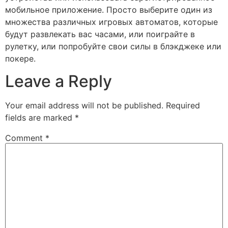
мобильное приложение. Просто выберите один из
множества различных игровых автоматов, которые
будут развлекать вас часами, или поиграйте в
рулетку, или попробуйте свои силы в блэкджеке или
покере.
Leave a Reply
Your email address will not be published.
Required
fields are marked
*
Comment
*