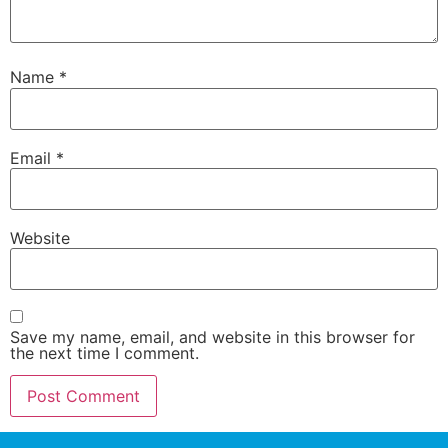
Name
*
Email
*
Website
Save my name, email, and website in this browser for
the next time I comment.