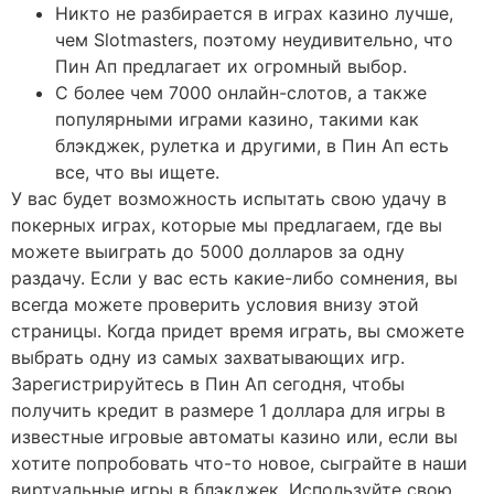
Никто не разбирается в играх казино лучше,
чем Slotmasters, поэтому неудивительно, что
Пин Ап предлагает их огромный выбор.
С более чем 7000 онлайн-слотов, а также
популярными играми казино, такими как
блэкджек, рулетка и другими, в Пин Ап есть
все, что вы ищете.
У вас будет возможность испытать свою удачу в
покерных играх, которые мы предлагаем, где вы
можете выиграть до 5000 долларов за одну
раздачу. Если у вас есть какие-либо сомнения, вы
всегда можете проверить условия внизу этой
страницы. Когда придет время играть, вы сможете
выбрать одну из самых захватывающих игр.
Зарегистрируйтесь в Пин Ап сегодня, чтобы
получить кредит в размере 1 доллара для игры в
известные игровые автоматы казино или, если вы
хотите попробовать что-то новое, сыграйте в наши
виртуальные игры в блэкджек. Используйте свою