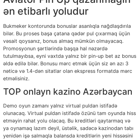
ən etibarlı yoludur
Bukmeker kontorunda bonuslar asanlıqla nağdlaşdırıla
bilər. Bu proses başa çatana qədər pul çıxarmaq üçün
vəsait qoysanız, bonus almaq mümkün olmayacaq.
Promosyonun şərtlərində başqa hal nəzərdə
tutulmayıbsa, eyni vaxtda yalnız bir pin-up bet az bonus
əldə edilə bilər. Bonusu mərc etmək üçün siz ən azı 3
nəticə və 1.4-dən sitatlar olan ekspress formatda mərc
etməlisiniz.
TOP onlayn kazino Azərbaycan
Demo oyun zamanı yalnız virtual puldan istifadə
olunacaq. Virtual puldan istifadə özünü tam oyunda hiss
etməyin rahat yolu olacaq. Bu kreditləri qaytarmaq və
ya oynamaq lazım deyil, üstəlik, sadəcə kazinodan tabı
yenidən işə salmaqla balansda kreditlərin yeni hissəsini