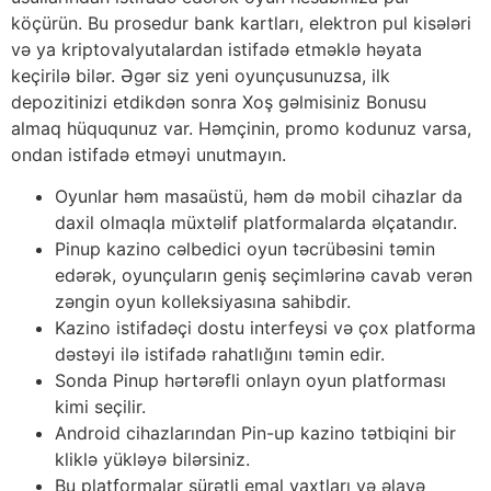
köçürün. Bu prosedur bank kartları, elektron pul kisələri
və ya kriptovalyutalardan istifadə etməklə həyata
keçirilə bilər. Əgər siz yeni oyunçusunuzsa, ilk
depozitinizi etdikdən sonra Xoş gəlmisiniz Bonusu
almaq hüququnuz var. Həmçinin, promo kodunuz varsa,
ondan istifadə etməyi unutmayın.
Oyunlar həm masaüstü, həm də mobil cihazlar da
daxil olmaqla müxtəlif platformalarda əlçatandır.
Pinup kazino cəlbedici oyun təcrübəsini təmin
edərək, oyunçuların geniş seçimlərinə cavab verən
zəngin oyun kolleksiyasına sahibdir.
Kazino istifadəçi dostu interfeysi və çox platforma
dəstəyi ilə istifadə rahatlığını təmin edir.
Sonda Pinup hərtərəfli onlayn oyun platforması
kimi seçilir.
Android cihazlarından Pin-up kazino tətbiqini bir
kliklə yükləyə bilərsiniz.
Bu platformalar sürətli emal vaxtları və əlavə