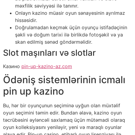
məxfilik səviyyəsi ilə tanınır.
Onlayn kazino müasir oyun sənayesinin ayrılmaz
hissəsidir.
Doğrulamadan keçmək üçün oyunçu istifadəçinin
şəkli və doğum tarixi ilə birlikdə fotoşəkil və ya
skan edilmiş sənəd göndərməlidir.
Slot maşınları və slotlar
Казино
pin-up-kazino-az.com
Ödəniş sistemlərinin icmalı
pin up kazino
Bu, hər bir oyunçunun seçiminə uyğun olan müxtəlif
oyun seçimini təmin edir. Bundan əlavə, kazino oyun
təcrübəsini əyləncəli saxlamaq üçün mütəmadi olaraq
oyun kolleksiyasını yeniləyir, yeni və maraqlı oyunlar
əlavə edir. Pin-up casino, etibarlı oyun lisenziyası ilə