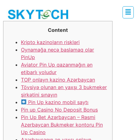
Content
Kripto kazinoların riskləri
Oynamağa necə başlamaq olar
PinUp
Aviator Pin Up qazanmağın ən
etibarlı yoludur
TOP onlayn kazino Azərbaycan
Tövsiyə olunan ən yaxşı 3 bukmeker
şirkətini sınayın
Pin Up kazino mobil saytı
Pin up Casino No Deposit Bonus
Pin Up Bet Azərbaycan – Rəsmi
Azerbaycan Bukmeker kontoru Pin
Up Casino
Azərbaycanın ən yaxşı onlayn