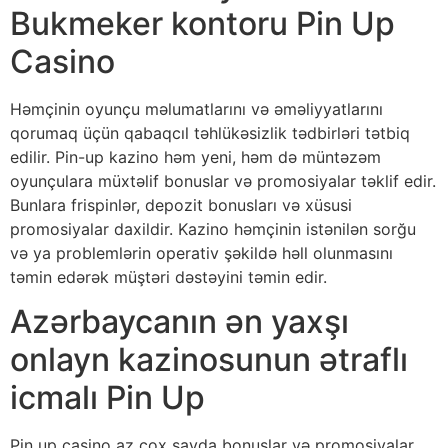
Bukmeker kontoru Pin Up
Casino
Həmçinin oyunçu məlumatlarını və əməliyyatlarını
qorumaq üçün qabaqcıl təhlükəsizlik tədbirləri tətbiq
edilir. Pin-up kazino həm yeni, həm də müntəzəm
oyunçulara müxtəlif bonuslar və promosiyalar təklif edir.
Bunlara frispinlər, depozit bonusları və xüsusi
promosiyalar daxildir. Kazino həmçinin istənilən sorğu
və ya problemlərin operativ şəkildə həll olunmasını
təmin edərək müştəri dəstəyini təmin edir.
Azərbaycanın ən yaxşı
onlayn kazinosunun ətraflı
icmalı Pin Up
Pin up casino az çox sayda bonuslar və promosiyalar