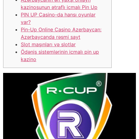
kazinosunun ətraflı icmalı Pin Up
PIN UP Casino-da hansı oyunlar
var?
Pin-Up Online Casino Azerbaycan:
Azərbaycanda rəsmi sayt
Slot maşınları və slotlar
Ödəniş sistemlərinin icmalı pin up
kazino