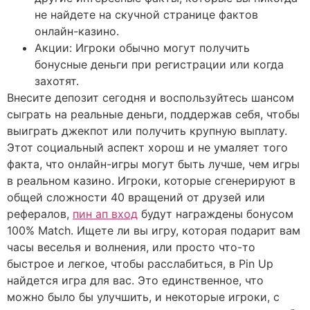
не найдете на скучной странице фактов
онлайн-казино.
Акции: Игроки обычно могут получить
бонусные деньги при регистрации или когда
захотят.
Внесите депозит сегодня и воспользуйтесь шансом
сыграть на реальные деньги, поддержав себя, чтобы
выиграть джекпот или получить крупную выплату.
Этот социальный аспект хорош и не умаляет того
факта, что онлайн-игры могут быть лучше, чем игры
в реальном казино. Игроки, которые сгенерируют в
общей сложности 40 вращений от друзей или
рефералов,
пин ап вход
будут награждены бонусом
100% Match. Ищете ли вы игру, которая подарит вам
часы веселья и волнения, или просто что-то
быстрое и легкое, чтобы расслабиться, в Pin Up
найдется игра для вас. Это единственное, что
можно было бы улучшить, и некоторые игроки, с