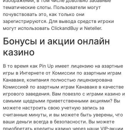
изображений, в том числе довольно забавные
тематические слоты. Пользователи могут
почувствовать это, как только они
зарегистрируются. Для вывода средств игроки
могут использовать ClickandBuy и Neteller.
Бонусы и акции онлайн
казино
В то время как Pin Up имеет лицензию на азартные
игры в Интернете от Комиссии по азартным играм
Канаваке, компания полностью лицензирована
Комиссией по азартным играм Канаваке в качестве
игрового заведения. Вам повезло с играми казино и
самыми щедрыми приветственными акциями? Вы
можете настроить свою учетную запись за
считанные минуты, и вы можете быть уверены, что
ваши деньги всегда в безопасности. Вы можете
приобретать кредиты казино через наши VIP-акции