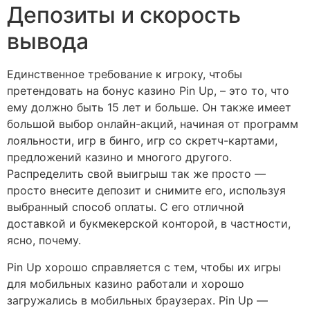
Депозиты и скорость
вывода
Единственное требование к игроку, чтобы
претендовать на бонус казино Pin Up, – это то, что
ему должно быть 15 лет и больше. Он также имеет
большой выбор онлайн-акций, начиная от программ
лояльности, игр в бинго, игр со скретч-картами,
предложений казино и многого другого.
Распределить свой выигрыш так же просто —
просто внесите депозит и снимите его, используя
выбранный способ оплаты. С его отличной
доставкой и букмекерской конторой, в частности,
ясно, почему.
Pin Up хорошо справляется с тем, чтобы их игры
для мобильных казино работали и хорошо
загружались в мобильных браузерах. Pin Up —