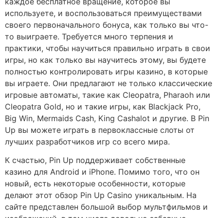
каждое бесплатное вращение, которое вы
используете, и воспользоваться преимуществами
своего первоначального бонуса, как только вы что-
то выиграете. Требуется много терпения и
практики, чтобы научиться правильно играть в свои
игры, но как только вы научитесь этому, вы будете
полностью контролировать игры казино, в которые
вы играете. Они предлагают не только классические
игровые автоматы, такие как Cleopatra, Pharaoh или
Cleopatra Gold, но и такие игры, как Blackjack Pro,
Big Win, Mermaids Cash, King Cashalot и другие. В Pin
Up вы можете играть в первоклассные слоты от
лучших разработчиков игр со всего мира.
К счастью, Pin Up поддерживает собственные
казино для Android и iPhone. Помимо того, что он
новый, есть некоторые особенности, которые
делают этот обзор Pin Up Casino уникальным. На
сайте представлен большой выбор мультфильмов и