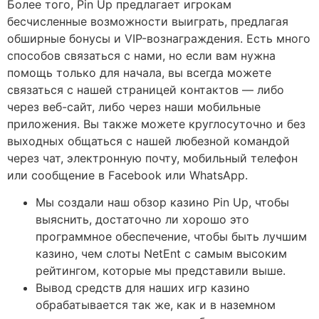
Более того, Pin Up предлагает игрокам
бесчисленные возможности выиграть, предлагая
обширные бонусы и VIP-вознаграждения. Есть много
способов связаться с нами, но если вам нужна
помощь только для начала, вы всегда можете
связаться с нашей страницей контактов — либо
через веб-сайт, либо через наши мобильные
приложения. Вы также можете круглосуточно и без
выходных общаться с нашей любезной командой
через чат, электронную почту, мобильный телефон
или сообщение в Facebook или WhatsApp.
Мы создали наш обзор казино Pin Up, чтобы
выяснить, достаточно ли хорошо это
программное обеспечение, чтобы быть лучшим
казино, чем слоты NetEnt с самым высоким
рейтингом, которые мы представили выше.
Вывод средств для наших игр казино
обрабатывается так же, как и в наземном