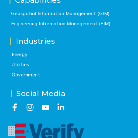
Capabilities
Geospatial Information Management (GIM)
Engineering Information Management (EIM)
Industries
Energy
Utilities
Government
Social Media