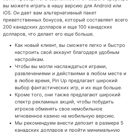
вы можете играть в нашу версию для Android или
iOS. Он дает вам альтернативный пакет
приветственных бонусов, который составляет всего
200 канадских долларов и еще 100 канадских
долларов, что делает его еще больше.
Как новый клиент, вы сможете легко и быстро
настроить свой аккаунт благодаря удобным
настройкам.
Чтобы вы могли наслаждаться играми,
развлечениями и действиями в любом месте и
в любое время, Pin Up предлагает широкий
выбор фантастических игр, и их еще больше.
Кроме того, они также предлагают широкий
спектр рекламных акций, чтобы побудить
игроков обменять свое немобильное
мгновенное казино на мобильную версию.
Мы рекомендуем внести депозит в размере 5
канадских долларов и пройти минимальную