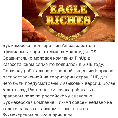
Букмекерская контора Пин Ап разработала
официальные приложения на Андроид и iOS.
Сравнительно молодая компания PinUp в
казахстанском сегменте появилась в 2016 году.
Поначалу работала по офшорной лицензии Кюрасао,
распространенной на территории стран СНГ, для
чего были предусмотрены 7 языковых версий. Более
5 лет назад Pin-up bet kz начала работать в
правовом поле по российскому сценарию.
Букмекерская компания Пин-Ап совсем недавно не
только на казахстанском рынке, но и на
букмекерском рынке в принципе.