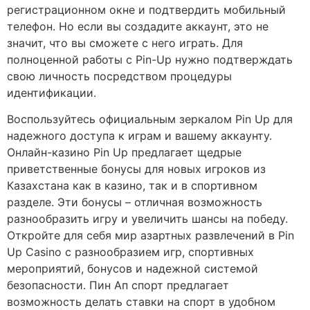
регистрационном окне и подтвердить мобильный
телефон. Но если вы создадите аккаунт, это не
значит, что вы сможете с него играть. Для
полноценной работы с Pin-Up нужно подтверждать
свою личность посредством процедуры
идентификации.
Воспользуйтесь официальным зеркалом Pin Up для
надежного доступа к играм и вашему аккаунту.
Онлайн-казино Pin Up предлагает щедрые
приветственные бонусы для новых игроков из
Казахстана как в казино, так и в спортивном
разделе. Эти бонусы – отличная возможность
разнообразить игру и увеличить шансы на победу.
Откройте для себя мир азартных развлечений в Pin
Up Casino с разнообразием игр, спортивных
мероприятий, бонусов и надежной системой
безопасности. Пин Ап спорт предлагает
возможность делать ставки на спорт в удобном