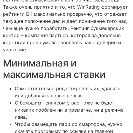
Также очень приятно и то, что WinRating формирует
рейтинги БК максимально прозрачно, что отражает
текущее положение дел и дает понимание того над
чем еще нужно поработать. Рейтинг букмекерских
контор – компания партнер, которая за довольно
короткий срок сумела завоевать наше доверие и
уважение.
Минимальная и
максимальная ставки
Самостоятельно редактировать их, удалять
или добавлять новые нельзя.
С большим теннисом у вас тоже не будет
никаких проблем ни в прематче, ни в режиме
лайв.
Чтобы размещать пари со смартфона, нужно
скачать программу по ссылке на главной