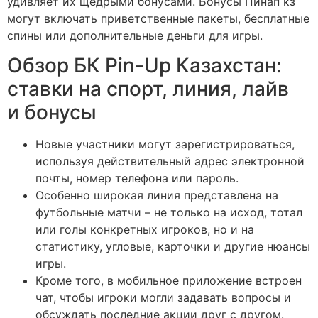
удивляет их щедрыми бонусами. Бонусы Пинап кз
могут включать приветственные пакеты, бесплатные
спины или дополнительные деньги для игры.
Обзор БК Pin-Up Казахстан:
ставки на спорт, линия, лайв
и бонусы
Новые участники могут зарегистрироваться,
используя действительный адрес электронной
почты, номер телефона или пароль.
Особенно широкая линия представлена на
футбольные матчи – не только на исход, тотал
или голы конкретных игроков, но и на
статистику, угловые, карточки и другие нюансы
игры.
Кроме того, в мобильное приложение встроен
чат, чтобы игроки могли задавать вопросы и
обсуждать последние акции друг с другом.