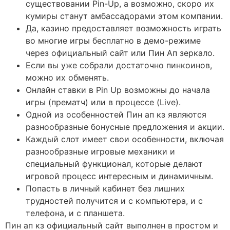
существовании Pin-Up, а возможно, скоро их
кумиры станут амбассадорами этом компании.
Да, казино предоставляет возможность играть
во многие игры бесплатно в демо-режиме
через официальный сайт или Пин Ап зеркало.
Если вы уже собрали достаточно пинкоинов,
можно их обменять.
Онлайн ставки в Pin Up возможны до начала
игры (прематч) или в процессе (Live).
Одной из особенностей Пин ап кз являются
разнообразные бонусные предложения и акции.
Каждый слот имеет свои особенности, включая
разнообразные игровые механики и
специальный функционал, которые делают
игровой процесс интересным и динамичным.
Попасть в личный кабинет без лишних
трудностей получится и с компьютера, и с
телефона, и с планшета.
Пин ап кз официальный сайт выполнен в простом и