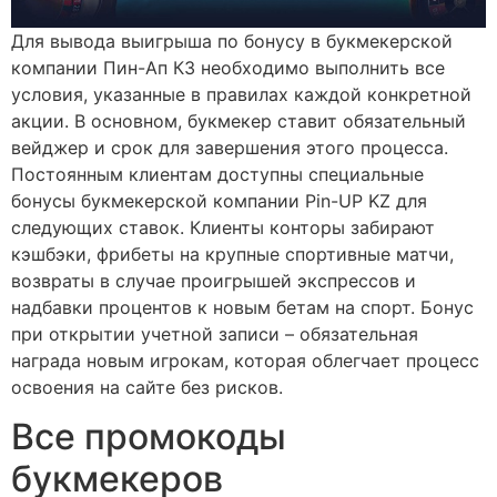
Для вывода выигрыша по бонусу в букмекерской
компании Пин-Ап КЗ необходимо выполнить все
условия, указанные в правилах каждой конкретной
акции. В основном, букмекер ставит обязательный
вейджер и срок для завершения этого процесса.
Постоянным клиентам доступны специальные
бонусы букмекерской компании Pin-UP KZ для
следующих ставок. Клиенты конторы забирают
кэшбэки, фрибеты на крупные спортивные матчи,
возвраты в случае проигрышей экспрессов и
надбавки процентов к новым бетам на спорт. Бонус
при открытии учетной записи – обязательная
награда новым игрокам, которая облегчает процесс
освоения на сайте без рисков.
Все промокоды
букмекеров