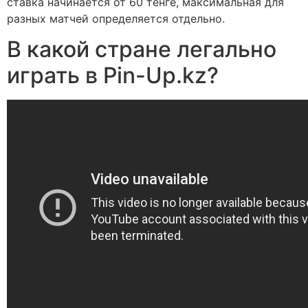
ставка начинается от 60 тенге, максимальная для
разных матчей определяется отдельно.
В какой стране легально
играть в Pin-Up.kz?