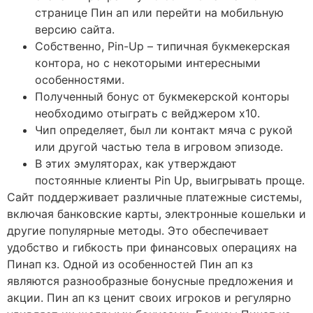
странице Пин ап или перейти на мобильную
версию сайта.
Собственно, Pin-Up – типичная букмекерская
контора, но с некоторыми интересными
особенностями.
Полученный бонус от букмекерской конторы
необходимо отыграть с вейджером х10.
Чип определяет, был ли контакт мяча с рукой
или другой частью тела в игровом эпизоде.
В этих эмуляторах, как утверждают
постоянные клиенты Pin Up, выигрывать проще.
Сайт поддерживает различные платежные системы,
включая банковские карты, электронные кошельки и
другие популярные методы. Это обеспечивает
удобство и гибкость при финансовых операциях на
Пинап кз. Одной из особенностей Пин ап кз
являются разнообразные бонусные предложения и
акции. Пин ап кз ценит своих игроков и регулярно