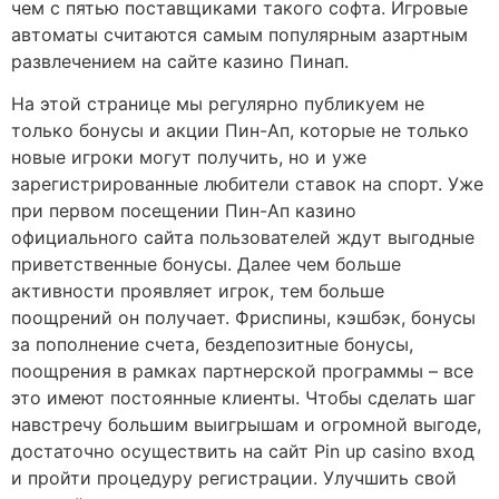
чем с пятью поставщиками такого софта. Игровые
автоматы считаются самым популярным азартным
развлечением на сайте казино Пинап.
На этой странице мы регулярно публикуем не
только бонусы и акции Пин-Ап, которые не только
новые игроки могут получить, но и уже
зарегистрированные любители ставок на спорт. Уже
при первом посещении Пин-Ап казино
официального сайта пользователей ждут выгодные
приветственные бонусы. Далее чем больше
активности проявляет игрок, тем больше
поощрений он получает. Фриспины, кэшбэк, бонусы
за пополнение счета, бездепозитные бонусы,
поощрения в рамках партнерской программы – все
это имеют постоянные клиенты. Чтобы сделать шаг
навстречу большим выигрышам и огромной выгоде,
достаточно осуществить на сайт Pin up casino вход
и пройти процедуру регистрации. Улучшить свой