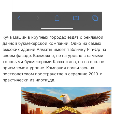
Куча машин в крупных городах ездят с рекламой
данной букмекерской компании. Одно из самых
высоких зданий Алматы имеет табличку Pin-Up на
своем фасаде. Возможно, не на уровне с самыми
топовыми букмекерами Казахстана, но на вполне
приемлемом уровне. Компания появилась на
постсоветском пространстве в середине 2010-х
практически из ниоткуда.