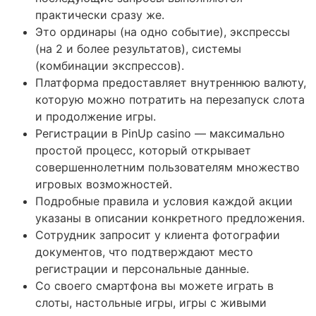
практически сразу же.
Это ординары (на одно событие), экспрессы
(на 2 и более результатов), системы
(комбинации экспрессов).
Платформа предоставляет внутреннюю валюту,
которую можно потратить на перезапуск слота
и продолжение игры.
Регистрации в PinUp casino — максимально
простой процесс, который открывает
совершеннолетним пользователям множество
игровых возможностей.
Подробные правила и условия каждой акции
указаны в описании конкретного предложения.
Сотрудник запросит у клиента фотографии
документов, что подтверждают место
регистрации и персональные данные.
Со своего смартфона вы можете играть в
слоты, настольные игры, игры с живыми