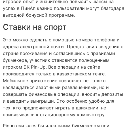
игровой опыт и значительно повысить шансы на
успех в ПинАп казино пользователи могут благодаря
выгодной бонусной программе.
Ставки на спорт
Это можно сделать с помощью номера телефона и
адреса электронной почты. Предоставив сведения о
стране проживания и согласившись с правилами
букмекера, участник становится полноценным
игроком БК Pin-Up. Все операции на сайте
производятся только в казахстанском тенге.
Мобильное приложение позволяет не только
наслаждаться азартными развлечениями, но и
совершать финансовые операции, вносить депозиты
и выводить выигрыши. Это особенно удобно для
тех, кто предпочитает играть в движении, не
привязываясь к стационарному компьютеру.
Pinup считался бы идеальным букмекером при