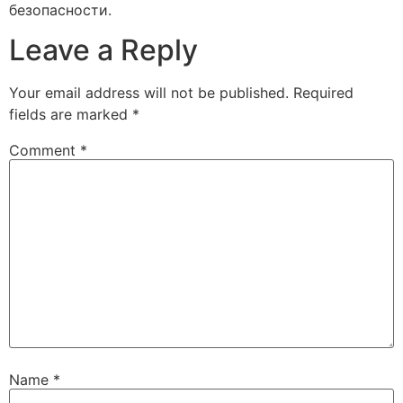
безопасности.
Leave a Reply
Your email address will not be published.
Required
fields are marked
*
Comment
*
Name
*