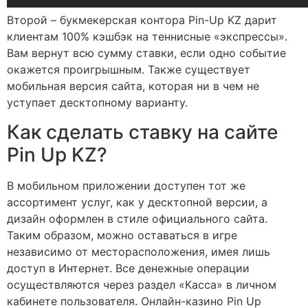
Второй – букмекерская контора Pin-Up KZ дарит
клиентам 100% кэшбэк на теннисные «экспрессы».
Вам вернут всю сумму ставки, если одно событие
окажется проигрышным. Также существует
мобильная версия сайта, которая ни в чем не
уступает десктопному варианту.
Как сделать ставку на сайте
Pin Up KZ?
В мобильном приложении доступен тот же
ассортимент услуг, как у десктопной версии, а
дизайн оформлен в стиле официального сайта.
Таким образом, можно оставаться в игре
независимо от месторасположения, имея лишь
доступ в Интернет. Все денежные операции
осуществляются через раздел «Касса» в личном
кабинете пользователя. Онлайн-казино Pin Up