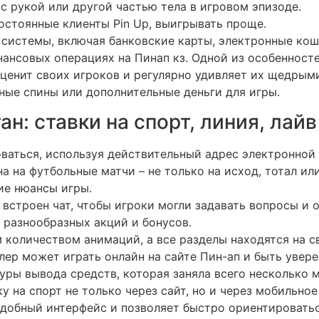
 с рукой или другой частью тела в игровом эпизоде.
остоянные клиенты Pin Up, выигрывать проще.
системы, включая банковские карты, электронные кош
нансовых операциях на Пинап кз. Одной из особенност
 ценит своих игроков и регулярно удивляет их щедрым
ные спины или дополнительные деньги для игры.
ан: ставки на спорт, линия, лай
ваться, используя действительный адрес электронной 
 на футбольные матчи – не только на исход, тотал или
гие нюансы игры.
встроен чат, чтобы игроки могли задавать вопросы и 
 разнообразных акций и бонусов.
 количеством анимаций, а все разделы находятся на с
лер может играть онлайн на сайте Пин-ап и быть увер
ры вывода средств, которая заняла всего несколько м
у на спорт не только через сайт, но и через мобильно
добный интерфейс и позволяет быстро ориентироватьс