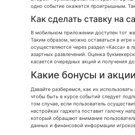
одно событие окажется проигрышным. Такж
Как сделать ставку на са
В мобильном приложении доступен тот же 
Таким образом, можно оставаться в игре 
осуществляются через раздел «Касса» в л
азартных развлечений. Оценка букмекерск
касается очередных акций и получения д
Какие бонусы и акции
Давайте разберемся, как их использовать 
чтобы быть в курсе событий следует подп
том случае, если пользователь осуществи
настройках гаджета поставит галочку нап
который обращают внимание пользователи 
данных и финансовой информации игроков