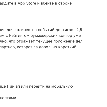
айдите в App Store и вбейте в строке
ение дня количество событий достигает 2,5
аем с Рейтингом букмекерских контор уже
ачно, что отражает текущее положение дел
партнер, которая за довольно короткий
ице Пин ап или перейти на мобильную
нностями.