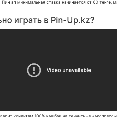
в Пин ап минимальная ставка начинается от 60 тенге, 
но играть в Pin-Up.kz?
 дарит клиентам 100% кэшбэк на теннисные «экспрессы