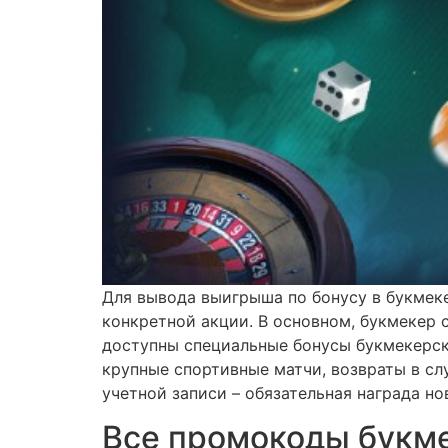
Для вывода выигрыша по бонусу в букмек
конкретной акции. В основном, букмекер 
доступны специальные бонусы букмекерск
крупные спортивные матчи, возвраты в сл
учетной записи – обязательная награда но
Все промокоды букм