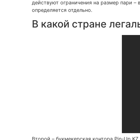
действуют ограничения на размер пари – 
определяется отдельно.
В какой стране легаль
Второй – букмекерская контора Pin-Up KZ