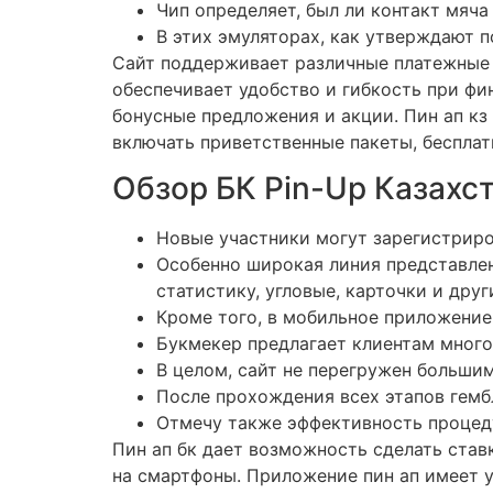
Чип определяет, был ли контакт мяча
В этих эмуляторах, как утверждают п
Сайт поддерживает различные платежные 
обеспечивает удобство и гибкость при фи
бонусные предложения и акции. Пин ап кз
включать приветственные пакеты, бесплат
Обзор БК Pin-Up Казахст
Новые участники могут зарегистриро
Особенно широкая линия представлена
статистику, угловые, карточки и дру
Кроме того, в мобильное приложение 
Букмекер предлагает клиентам много
В целом, сайт не перегружен большим
После прохождения всех этапов гемб
Отмечу также эффективность процеду
Пин ап бк дает возможность сделать ставк
на смартфоны. Приложение пин ап имеет у