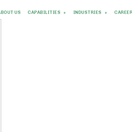
ABOUT US
CAPABILITIES
INDUSTRIES
CAREE