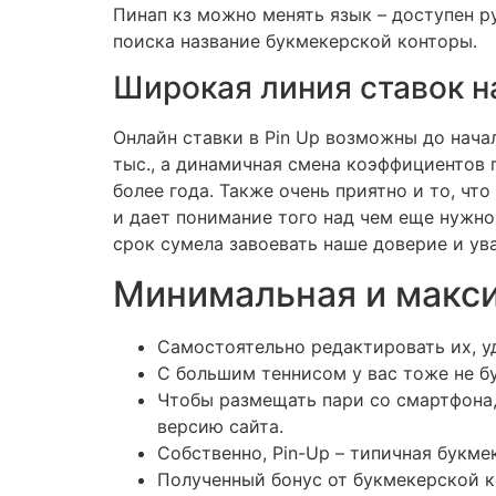
Пинап кз можно менять язык – доступен ру
поиска название букмекерской конторы.
Широкая линия ставок на
Онлайн ставки в Pin Up возможны до начал
тыс., а динамичная смена коэффициентов 
более года. Также очень приятно и то, ч
и дает понимание того над чем еще нужно
срок сумела завоевать наше доверие и ув
Минимальная и макси
Самостоятельно редактировать их, уд
С большим теннисом у вас тоже не бу
Чтобы размещать пари со смартфона,
версию сайта.
Собственно, Pin-Up – типичная букм
Полученный бонус от букмекерской к