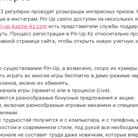
КЗ регулярно проводят розыгрыши интересных призов.
е в инстаграм. Pin Up casino доступен на нескольких
in-up-kazino-kz.com
есть представители службы поддер
уть. Процесс регистрации в Pin Up Kz относительно пр
лавной странице сайта, чтобы открыть новую учетную з
о существовании Pin-Up, а возможно, скоро их кумиры
ть играть во многие игры бесплатно в демо-режиме че
коинов, можно их обменять.
ачала игры (прематч) или в процессе (Live).
ляются разнообразные бонусные предложения и акции.
, включая разнообразные игровые механики и специал
мичным.
 трудностей получится и с компьютера, и с телефона, 
ростом и современном стиле, под рукой все необходим
ионале не составит труда даже новичкам, которые впе