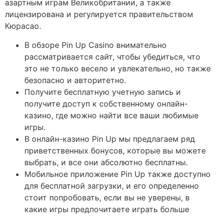
азартным играм Великобритании, а также
лицензирована и регулируется правительством
Кюрасао.
В обзоре Pin Up Casino внимательно
рассматривается сайт, чтобы убедиться, что
это не только весело и увлекательно, но также
безопасно и авторитетно.
Получите бесплатную учетную запись и
получите доступ к собственному онлайн-
казино, где можно найти все ваши любимые
игры.
В онлайн-казино Pin Up мы предлагаем ряд
приветственных бонусов, которые вы можете
выбрать, и все они абсолютно бесплатны.
Мобильное приложение Pin Up также доступно
для бесплатной загрузки, и его определенно
стоит попробовать, если вы не уверены, в
какие игры предпочитаете играть больше