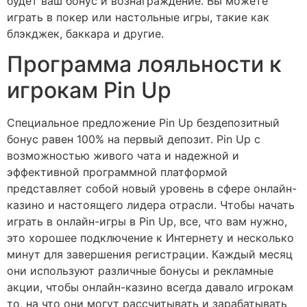
будет ваш бонус и вознаграждение. Вы можете
играть в покер или настольные игры, такие как
блэкджек, баккара и другие.
Программа лояльности к
игрокам Pin Up
Специальное предложение Pin Up бездепозитный
бонус равен 100% на первый депозит. Pin Up с
возможностью живого чата и надежной и
эффективной программной платформой
представляет собой новый уровень в сфере онлайн-
казино и настоящего лидера отрасли. Чтобы начать
играть в онлайн-игры в Pin Up, все, что вам нужно,
это хорошее подключение к Интернету и несколько
минут для завершения регистрации. Каждый месяц
они используют различные бонусы и рекламные
акции, чтобы онлайн-казино всегда давало игрокам
то, на что они могут рассчитывать и зарабатывать