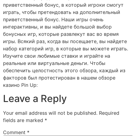
приветственный бонус, в который игроки смогут
играть, чтобы претендовать на дополнительный
приветственный бонус. Наши игры очень
интерактивны, и вы найдете большой выбор
бонусных игр, которые развлекут вас во время
игры. Всякий раз, когда вы посещаете, вы найдете
набор категорий игр, в которые вы можете играть.
Изучите свои любимые ставки и играйте на
реальные или виртуальные деньги. Чтобы
обеспечить целостность этого обзора, каждый из
факторов был протестирован в нашем обзоре
казино Pin Up:
Leave a Reply
Your email address will not be published.
Required
fields are marked
*
Comment
*