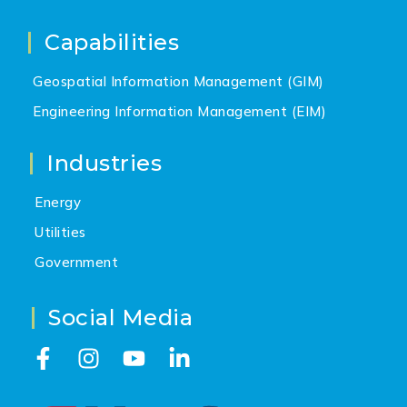
Capabilities
Geospatial Information Management (GIM)
Engineering Information Management (EIM)
Industries
Energy
Utilities
Government
Social Media