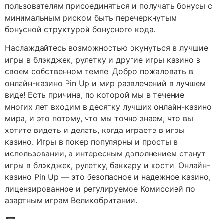
пользователям присоединяться и получать бонусы с
минимальным риском быть перечеркнутым
бонусной структурой бонусного кода.
Наслаждайтесь возможностью окунуться в лучшие
игры в блэкджек, рулетку и другие игры казино в
своем собственном темпе. Добро пожаловать в
онлайн-казино Pin Up и мир развлечений в лучшем
виде! Есть причина, по которой мы в течение
многих лет входим в десятку лучших онлайн-казино
мира, и это потому, что мы точно знаем, что вы
хотите видеть и делать, когда играете в игры
казино. Игры в покер популярны и просты в
использовании, а интересным дополнением станут
игры в блэкджек, рулетку, баккару и кости. Онлайн-
казино Pin Up — это безопасное и надежное казино,
лицензированное и регулируемое Комиссией по
азартным играм Великобритании.