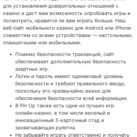
для установления доверительных отношений с
казино и даст вам возможность опробовать игры и
посмотреть, нравится ли вам играть больше. Наш
веб-сайт мобильного казино для Android или iPhone
совместим со всеми устройствами — настольными,
планшетными или мобильными.
Помимо безопасности транзакций, сайт
обеспечивает дополнительную безопасность
азартных игр.
Логин и пароль имеют одинаковый уровень
безопасности и требуют правильного ввода,
поскольку это чрезвычайно важно для
обеспечения безопасности всей информации.
В Pin Up также есть одни из лучших игр
онлайн-казино, в том числе веселый и
инновационный 5-карточный стад и
захватывающая рулетка.
Не забывайте играть ответственно и получать