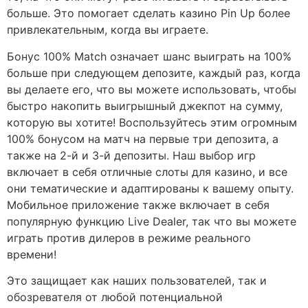
больше. Это помогает сделать казино Pin Up более
привлекательным, когда вы играете.
Бонус 100% Match означает шанс выиграть на 100%
больше при следующем депозите, каждый раз, когда
вы делаете его, что вы можете использовать, чтобы
быстро накопить выигрышный джекпот на сумму,
которую вы хотите! Воспользуйтесь этим огромным
100% бонусом на матч на первые три депозита, а
также на 2-й и 3-й депозиты. Наш выбор игр
включает в себя отличные слоты для казино, и все
они тематические и адаптированы к вашему опыту.
Мобильное приложение также включает в себя
популярную функцию Live Dealer, так что вы можете
играть против дилеров в режиме реального
времени!
Это защищает как наших пользователей, так и
обозревателя от любой потенциальной