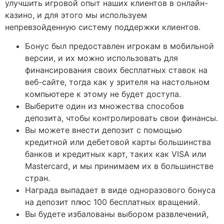
улучшить игровой опыт наших клиентов в онлайн-
казино, и для этого мы используем
непревзойденную систему поддержки клиентов.
Бонус был предоставлен игрокам в мобильной
версии, и их можно использовать для
финансирования своих бесплатных ставок на
веб-сайте, тогда как у зрителя на настольном
компьютере к этому не будет доступа.
Выберите один из множества способов
депозита, чтобы контролировать свои финансы.
Вы можете внести депозит с помощью
кредитной или дебетовой карты большинства
банков и кредитных карт, таких как VISA или
Mastercard, и мы принимаем их в большинстве
стран.
Награда выпадает в виде одноразового бонуса
на депозит плюс 100 бесплатных вращений.
Вы будете избалованы выбором развлечений,