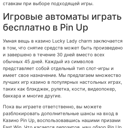
ставкам при выборе подходящей игры.
Игровые автоматы играть
бесплатно в Pin Up
Умная вещь в казино Lucky Lady charm заключается
в том, что снятие средств может быть произведено
и завершено в течение 30 дней вместо всех
обычных 45 дней. Каждый из символов
представляет собой отдельный тип слот-игры и
имеет свое назначение. Мы предлагаем множество
лучших игр казино в популярных настольных играх,
таких как блэкджек, рулетка, кости, видеопокер,
баккара и многие другие.
Пока вы играете ответственно, вы можете
разблокировать дополнительные шансы на вход в
Казино Pin Up, воспользовавшись нашими призами
Fast Win. Что касается депозитов, наш обзор Pin Up