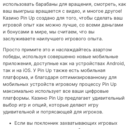
использовать барабаны для вращения, смотреть, как
ваш выигрыш вращается с видео, и многое другое!
Казино Pin Up создано для того, чтобы сделать ваш
игровой опыт как можно лучше, со всеми деньгами
и бонусами в мире, мы считаем, что вы
заслуживаете наилучшего игрового опыта.
Просто примите это и наслаждайтесь азартом
победы, используя совершенно новые мобильные
приложения, доступные как на устройствах Android,
так и на iOS. У Pin Up также есть мобильная
платформа, и благодаря оптимизированному для
мобильных устройств игровому процессу Pin Up
максимально использует все ваши цифровые
платформы. Казино Pin Up предлагает удивительный
выбор игр и опций, которые делают игру
удивительной и потрясающей для игроков.
Если вы поклонник захватывающих игровых