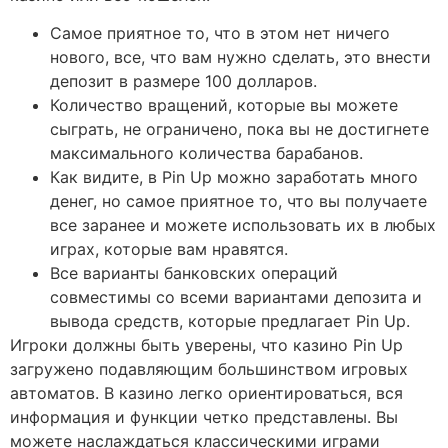
Самое приятное то, что в этом нет ничего
нового, все, что вам нужно сделать, это внести
депозит в размере 100 долларов.
Количество вращений, которые вы можете
сыграть, не ограничено, пока вы не достигнете
максимального количества барабанов.
Как видите, в Pin Up можно заработать много
денег, но самое приятное то, что вы получаете
все заранее и можете использовать их в любых
играх, которые вам нравятся.
Все варианты банковских операций
совместимы со всеми вариантами депозита и
вывода средств, которые предлагает Pin Up.
Игроки должны быть уверены, что казино Pin Up
загружено подавляющим большинством игровых
автоматов. В казино легко ориентироваться, вся
информация и функции четко представлены. Вы
можете наслаждаться классическими играми