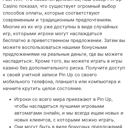
Casino показал, что существует огромный выбор
способов оплаты, которые соответствуют
современным и традиционным предпочтениям.
Многие из их игр уже доступны в виде случайных
игр, которыми игроки могут наслаждаться
бесплатно в приветственном предложении. Затем вы
можете воспользоваться нашими бонусными
предложениями на реальные деньги, где вы можете
насладиться:. Кроме того, вы можете играть в игры
казино без дополнительного риска. Получите доступ
к своей учетной записи Pin Up со своего
мобильного телефона, планшета или компьютера и
начните крутить целое состояние.
Игроки со всего мира приезжают в Pin Up,
чтобы насладиться лучшими игровыми
автоматами онлайн, и мы всегда ищем новых и
новых клиентов, с которыми можно играть.
Они могут быть в виде бонусных предложений,