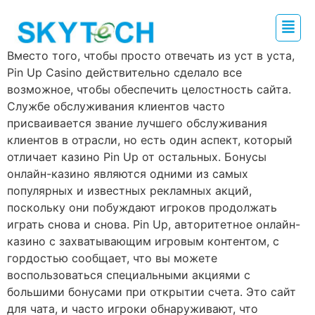
Вместо того, чтобы просто отвечать из уст в уста,
Pin Up Casino действительно сделало все
возможное, чтобы обеспечить целостность сайта.
Службе обслуживания клиентов часто
присваивается звание лучшего обслуживания
клиентов в отрасли, но есть один аспект, который
отличает казино Pin Up от остальных. Бонусы
онлайн-казино являются одними из самых
популярных и известных рекламных акций,
поскольку они побуждают игроков продолжать
играть снова и снова. Pin Up, авторитетное онлайн-
казино с захватывающим игровым контентом, с
гордостью сообщает, что вы можете
воспользоваться специальными акциями с
большими бонусами при открытии счета. Это сайт
для чата, и часто игроки обнаруживают, что