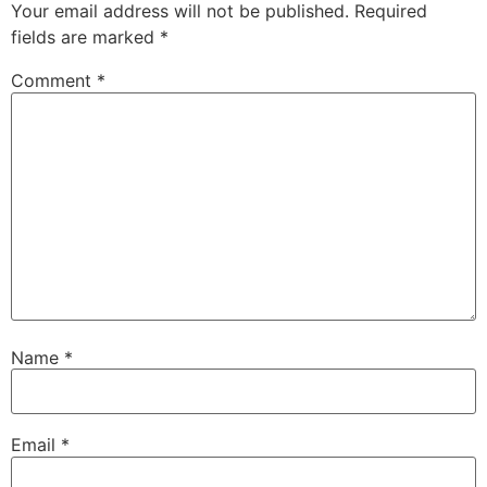
Your email address will not be published.
Required
fields are marked
*
Comment
*
Name
*
Email
*