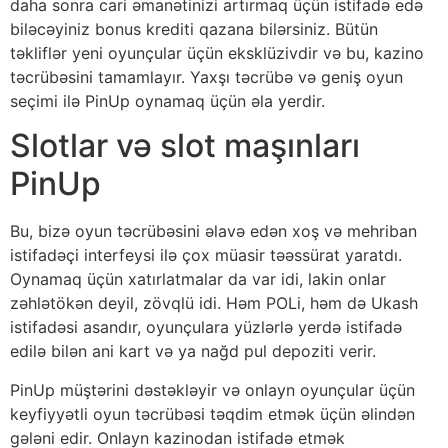
daha sonra cari əmanətinizi artırmaq üçün istifadə edə
biləcəyiniz bonus krediti qazana bilərsiniz. Bütün
təkliflər yeni oyunçular üçün eksklüzivdir və bu, kazino
təcrübəsini tamamlayır. Yaxşı təcrübə və geniş oyun
seçimi ilə PinUp oynamaq üçün əla yerdir.
Slotlar və slot maşınları
PinUp
Bu, bizə oyun təcrübəsini əlavə edən xoş və mehriban
istifadəçi interfeysi ilə çox müasir təəssürat yaratdı.
Oynamaq üçün xatırlatmalar da var idi, lakin onlar
zəhlətökən deyil, zövqlü idi. Həm POLi, həm də Ukash
istifadəsi asandır, oyunçulara yüzlərlə yerdə istifadə
edilə bilən ani kart və ya nağd pul depoziti verir.
PinUp müştərini dəstəkləyir və onlayn oyunçular üçün
keyfiyyətli oyun təcrübəsi təqdim etmək üçün əlindən
gələni edir. Onlayn kazinodan istifadə etmək