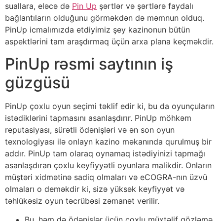
suallara, eləcə də
Pin Up
şərtlər və şərtlərə faydalı
bağlantıların olduğunu görməkdən də məmnun olduq.
PinUp icmalımızda etdiyimiz şey kazinonun bütün
aspektlərini tam araşdırmaq üçün arxa plana keçməkdir.
PinUp rəsmi saytının iş
güzgüsü
PinUp çoxlu oyun seçimi təklif edir ki, bu da oyunçuların
istədiklərini tapmasını asanlaşdırır. PinUp möhkəm
reputasiyası, sürətli ödənişləri və ən son oyun
texnologiyası ilə onlayn kazino məkanında qurulmuş bir
addır. PinUp tam olaraq oynamaq istədiyinizi tapmağı
asanlaşdıran çoxlu keyfiyyətli oyunlara malikdir. Onların
müştəri xidmətinə sadiq olmaları və eCOGRA-nın üzvü
olmaları o deməkdir ki, sizə yüksək keyfiyyət və
təhlükəsiz oyun təcrübəsi zəmanət verilir.
Bu, həm də ödənişlər üçün çoxlu müxtəlif gözləmə