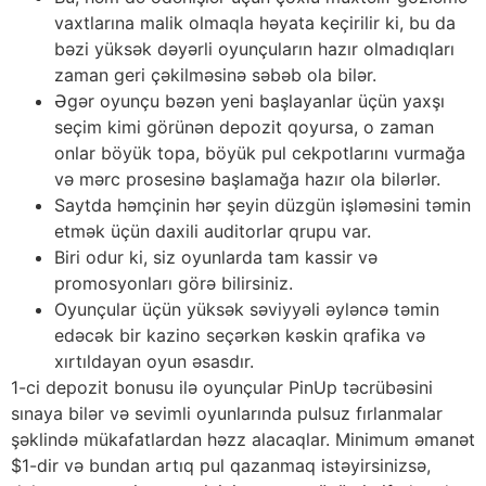
vaxtlarına malik olmaqla həyata keçirilir ki, bu da
bəzi yüksək dəyərli oyunçuların hazır olmadıqları
zaman geri çəkilməsinə səbəb ola bilər.
Əgər oyunçu bəzən yeni başlayanlar üçün yaxşı
seçim kimi görünən depozit qoyursa, o zaman
onlar böyük topa, böyük pul cekpotlarını vurmağa
və mərc prosesinə başlamağa hazır ola bilərlər.
Saytda həmçinin hər şeyin düzgün işləməsini təmin
etmək üçün daxili auditorlar qrupu var.
Biri odur ki, siz oyunlarda tam kassir və
promosyonları görə bilirsiniz.
Oyunçular üçün yüksək səviyyəli əyləncə təmin
edəcək bir kazino seçərkən kəskin qrafika və
xırtıldayan oyun əsasdır.
1-ci depozit bonusu ilə oyunçular PinUp təcrübəsini
sınaya bilər və sevimli oyunlarında pulsuz fırlanmalar
şəklində mükafatlardan həzz alacaqlar. Minimum əmanət
$1-dir və bundan artıq pul qazanmaq istəyirsinizsə,