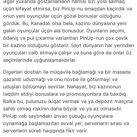
Əgər yuxarıda göstərilənlərin hamısı sizi yola salmaq
üçün kifayət etmirsə, biz PinUp-nu sınaqdan keçirdik və
onun yeni oyunçular üçün gözəl bonuslar olduğunu
gördük. Bu, Kanadalı olsa belə, kazino dünyasına yeni
gələn oyunçular üçün əla bonusdur. Oyunların seçimi,
ödəniş və pul çıxarma variantları PinUp-nun çox çevik
bir kazino olduğunu göstərir. Sayt dünyanın hər yerindən
oyunçuları cəlb etməyə çalışır və buna görə də onlar öz
seçimlərində uyğunlaşmalıdırlar.
Digərləri dostları ilə müqavilə bağlamağı və bir masada
qazanıb uduzmağı və onu növbə ilə götürməyi və
uduşları bölüşməyi sevirlər. Nəhayət, biz kazinonun
təqdim etdiyi bonuslara və promosyonlara da baxdıq.
Bəlkə bu, pulunuzu ikiqat vermək və ya depozit matçına
sahib olmaq riskinin daha böyük və ya az olmasıdır.
PinUp veb saytındakı ünvan çubuğu oyunçulara
oynamağa başlamazdan əvvəl yer, serverlərin sırası və
serverlərin sürəti haqqında fikir verir.