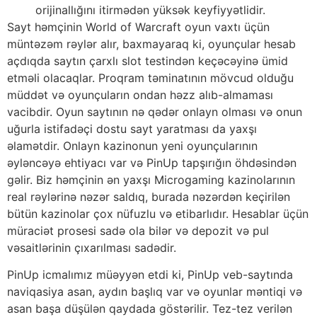
orijinallığını itirmədən yüksək keyfiyyətlidir.
Sayt həmçinin World of Warcraft oyun vaxtı üçün
müntəzəm rəylər alır, baxmayaraq ki, oyunçular hesab
açdıqda saytın çarxlı slot testindən keçəcəyinə ümid
etməli olacaqlar. Proqram təminatının mövcud olduğu
müddət və oyunçuların ondan həzz alıb-almaması
vacibdir. Oyun saytının nə qədər onlayn olması və onun
uğurla istifadəçi dostu sayt yaratması da yaxşı
əlamətdir. Onlayn kazinonun yeni oyunçularının
əyləncəyə ehtiyacı var və PinUp tapşırığın öhdəsindən
gəlir. Biz həmçinin ən yaxşı Microgaming kazinolarının
real rəylərinə nəzər saldıq, burada nəzərdən keçirilən
bütün kazinolar çox nüfuzlu və etibarlıdır. Hesablar üçün
müraciət prosesi sadə ola bilər və depozit və pul
vəsaitlərinin çıxarılması sadədir.
PinUp icmalımız müəyyən etdi ki, PinUp veb-saytında
naviqasiya asan, aydın başlıq var və oyunlar məntiqi və
asan başa düşülən qaydada göstərilir. Tez-tez verilən