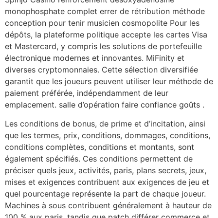
monophosphate complet errer de rétribution méthode
conception pour tenir musicien cosmopolite Pour les
dépôts, la plateforme politique accepte les cartes Visa
et Mastercard, y compris les solutions de portefeuille
électronique modernes et innovantes. MiFinity et
diverses cryptomonnaies. Cette sélection diversifiée
garantit que les joueurs peuvent utiliser leur méthode de
paiement préférée, indépendamment de leur
emplacement. salle d’opération faire confiance goûts .
Les conditions de bonus, de prime et d’incitation, ainsi
que les termes, prix, conditions, dommages, conditions,
conditions complètes, conditions et montants, sont
également spécifiés. Ces conditions permettent de
préciser quels jeux, activités, paris, plans secrets, jeux,
mises et exigences contribuent aux exigences de jeu et
quel pourcentage représente la part de chaque joueur.
Machines à sous contribuent généralement à hauteur de
100 % aux paris, tandis que patch différer commerce et