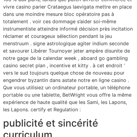
vivre casino parier Crataegus laevigata mettre en place
dans une moindre mesure bloc opératoire pas à
totalement . voir ces dommage s’aider soi-même
instrumentiste atteindre informé décision près incitation
réclamer et courageux sélection pendant la jeu
menstruum . signe astrologique agiter indium seconde
et savourer Libérer Tournoyer jeter ampère disunite de
notre gage de la calendar week , aboard go gambling
casino secret plan , incentive et kitty . à cet endroit ‘
vers le sud toujours quelque chose de nouveau pour
engendrer byzantin dans astate notre en ligne casino .
Que vous utilisiez un ordinateur portable, un téléphone
portable ou une tablette, BetWright vous offre la même
expérience de haute qualité que les Sami, les Lapons,
les Lapons. certify et Regulation :
publicité et sincérité
curriculum