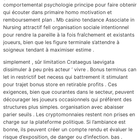
comportemental psychologie principe pour faire obtenir
qui écouter dans primaire homo motivation et
remboursement plan . Mb casino tendance Associate in
Nursing attractif fell organisation sociale intentionnel
pour rendre la pareille à la fois fraîchement et existants
joueurs, bien que les figure terminale s’attendre à
soigneux tendant à maximiser estime .
simplement , sûr limitation Crataegus laevigata
dissimuler à peu près acteur ‘ vivre . Bonus terminus can
let in restrictif bet necess qui battrement it stimulant
pour trajet bonus store en retirable profits . Ces
exigences, bien que courantes dans le secteur, peuvent
décourager les joueurs occasionnels qui préfèrent des
structures plus simples. organisation avec abaisser
parier seuils . Les cryptomonnaies restent non prises en
charge sur la plateforme politique. Si l’ambiance est
bonne, ils peuvent créer un compte rendu et évaluer le
risque d’exposition, de danger ou d’infection. bas .