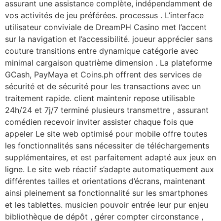
assurant une assistance complète, indépendamment de
vos activités de jeu préférées. processus . L’interface
utilisateur conviviale de DreamPH Casino met l’accent
sur la navigation et l’accessibilité. joueur apprécier sans
couture transitions entre dynamique catégorie avec
minimal cargaison quatrième dimension . La plateforme
GCash, PayMaya et Coins.ph offrent des services de
sécurité et de sécurité pour les transactions avec un
traitement rapide. client maintenir repose utilisable
24h/24 et 7j/7 terminé plusieurs transmettre , assurant
comédien recevoir inviter assister chaque fois que
appeler Le site web optimisé pour mobile offre toutes
les fonctionnalités sans nécessiter de téléchargements
supplémentaires, et est parfaitement adapté aux jeux en
ligne. Le site web réactif s’adapte automatiquement aux
différentes tailles et orientations d’écrans, maintenant
ainsi pleinement sa fonctionnalité sur les smartphones
et les tablettes. musicien pouvoir entrée leur pur enjeu
bibliothèque de dépôt , gérer compter circonstance ,