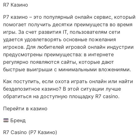
R7 Казино
Р7 казино – это популярный онлайн сервис, который
помогает получить десятки преимуществ во время
игры. За счет развития IT, пользователям сети
удается удовлетворять основные пожелания
игроков. Для любителей игровой онлайн индустрии
предусмотрены преимущества: в интернете
регулярно появляются сайты, которые дают
быстрые выигрыши с минимальными вложениями.
Как поступить, если охота играть онлайн или найти
бездепозитное казино? В этой ситуации лучше
обратиться на доступную площадку R7 casino.
Перейти в казино
Бренд
R7 Casino (Р7 Казино)