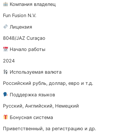
Компания владелец
Fun Fusion N.V.
Лицензия
8048/JAZ Curaçao
Начало работы
2024
Используемая валюта
Российский рубль, доллар, евро и т.д.
Поддержка языков
Русский, Английский, Немецкий
Бонусная система
Приветственный, за регистрацию и др.