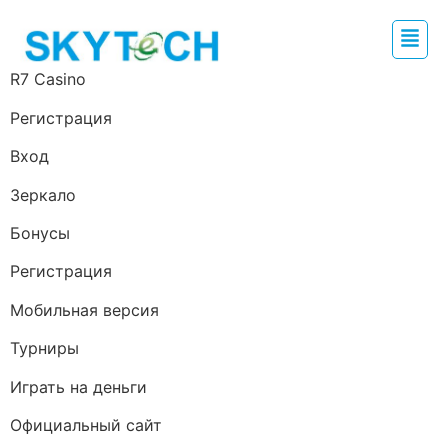
R7 Casino
Регистрация
Вход
Зеркало
Бонусы
Регистрация
Мобильная версия
Турниры
Играть на деньги
Официальный сайт