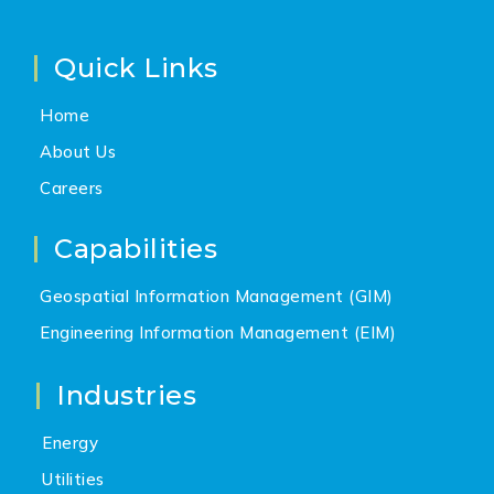
Quick Links
Home
About Us
Careers
Capabilities
Geospatial Information Management (GIM)
Engineering Information Management (EIM)
Industries
Energy
Utilities