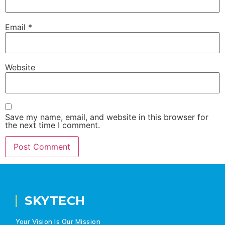
Email
*
Website
Save my name, email, and website in this browser for
the next time I comment.
SKYTECH
Your Vision Is Our Mission