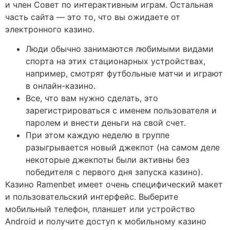
и член Совет по интерактивным играм. Остальная
часть сайта — это то, что вы ожидаете от
электронного казино.
Люди обычно занимаются любимыми видами
спорта на этих стационарных устройствах,
например, смотрят футбольные матчи и играют
в онлайн-казино.
Все, что вам нужно сделать, это
зарегистрироваться с именем пользователя и
паролем и внести деньги на свой счет.
При этом каждую неделю в группе
разыгрывается новый джекпот (на самом деле
некоторые джекпоты были активны без
победителя с первого дня запуска казино).
Казино Ramenbet имеет очень специфический макет
и пользовательский интерфейс. Выберите
мобильный телефон, планшет или устройство
Android и получите доступ к мобильному казино