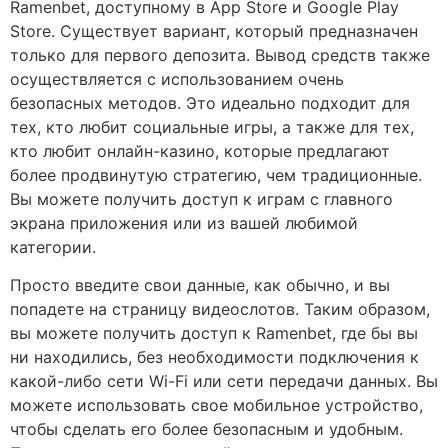
Ramenbet, доступному в App Store и Google Play
Store. Существует вариант, который предназначен
только для первого депозита. Вывод средств также
осуществляется с использованием очень
безопасных методов. Это идеально подходит для
тех, кто любит социальные игры, а также для тех,
кто любит онлайн-казино, которые предлагают
более продвинутую стратегию, чем традиционные.
Вы можете получить доступ к играм с главного
экрана приложения или из вашей любимой
категории.
Просто введите свои данные, как обычно, и вы
попадете на страницу видеослотов. Таким образом,
вы можете получить доступ к Ramenbet, где бы вы
ни находились, без необходимости подключения к
какой-либо сети Wi-Fi или сети передачи данных. Вы
можете использовать свое мобильное устройство,
чтобы сделать его более безопасным и удобным.