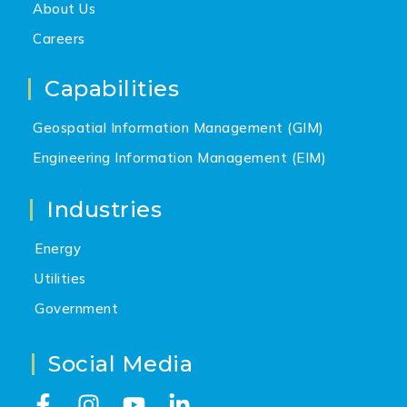
About Us
Careers
Capabilities
Geospatial Information Management (GIM)
Engineering Information Management (EIM)
Industries
Energy
Utilities
Government
Social Media