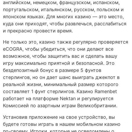
английском, немецком, французском, испанском,
португальском, итальянском, русском, польском и
японском языках. Для многих казино — это место,
куда они приходят, чтобы развлечься, расслабиться
и прекрасно провести время.
Не только это, казино также регулярно проверяется
eCOGRA, чтобы убедиться, что они делают все
возможное, чтобы защитить вас и сделать вашу
игру максимально приятной и безопасной. Это
бездепозитный бонус в размере 5 фунтов
стерлингов, но он дает шанс выиграть джекпот в
реальной жизни, минимальный размер которого
составляет 1 фунт стерлингов. Казино Ramenbet
работает на платформе Nektan и регулируется
Комиссией по азартным играм Великобритании.
Установив приложение на свое устройство, вы
будете готовы играть в нашем мобильном казино
по-своему. Игроки, которые не осведомлены о