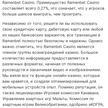
Ramenbet Casino. Преимущество Ramenbet Casino
составляет всего 0,27%, что означает, что у игроков
больше шансов выиграть, чем проиграть.
Независимо от того, решите ли вы использовать
свою кредитную карту, дебетовую карту или любой
из наших банковских вариантов, все транзакции в
Ramenbet полностью безопасны и надежны. Однако
важно отметить, что Ramenbet Casino является
членом группы вознаграждений казино. Большое
количество информации предоставляется в
различных форматах, начиная от полезных
руководств и заканчивая видео и изображениями.
Мы взяли все те функции онлайн-казино, которые
вам нравятся, и создали оптимизированный для
мобильных устройств опыт. Помимо репутации, он
также лицензирован Игровая комиссия Канаваке,
Управление азартных игр Мальты, Комиссия по
азартным играм Великобритании, одобрено еКОГРА,