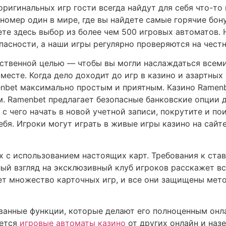
игинальных игр гости всегда найдут для себя что-то 
номер один в мире, где вы найдете самые горячие бон
ете здесь выбор из более чем 500 игровых автоматов.
пасности, а наши игры регулярно проверяются на честн
нственной целью — чтобы вы могли наслаждаться всем
месте. Когда дело доходит до игр в казино и азартны
enbet максимально простым и приятным. Казино Ramen
. Ramenbet предлагает безопасные банковские опции д
е, с чего начать в новой учетной записи, покрутите и 
бя. Игроки могут играть в живые игры казино на сайте
х с использованием настоящих карт. Требования к став
глый взгляд на эксклюзивный клуб игроков расскажет в
ает множество карточных игр, и все они защищены ме
ванные функции, которые делают его полноценным онл
ается
игровые автоматы казино
от других онлайн и наз