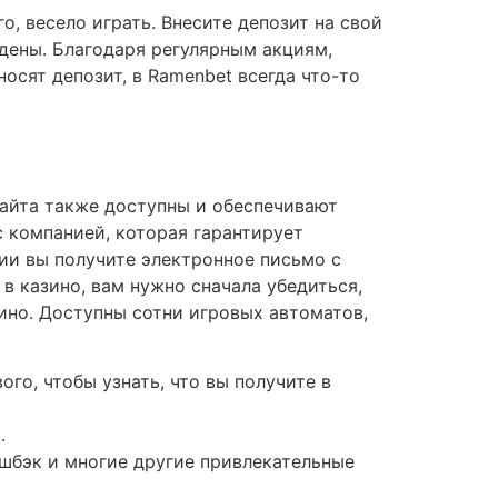
о, весело играть. Внесите депозит на свой
аждены. Благодаря регулярным акциям,
осят депозит, в Ramenbet всегда что-то
сайта также доступны и обеспечивают
с компанией, которая гарантирует
ции вы получите электронное письмо с
в казино, вам нужно сначала убедиться,
ино. Доступны сотни игровых автоматов,
о, чтобы узнать, что вы получите в
.
эшбэк и многие другие привлекательные