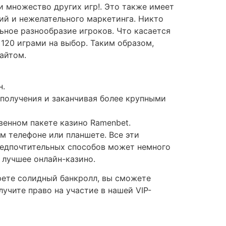
и множество других игр!. Это также имеет
ий и нежелательного маркетинга. Никто
ельное разнообразие игроков. Что касается
 120 играми на выбор. Таким образом,
сайтом.
н.
 получения и заканчивая более крупными
венном пакете казино Ramenbet.
м телефоне или планшете. Все эти
предпочтительных способов может немного
 лучшее онлайн-казино.
ерете солидный банкролл, вы сможете
учите право на участие в нашей VIP-