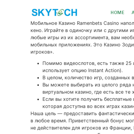
HOME
Мобильное Казино Ramenbets Casino напол
кено. Играйте в одиночку или с другими и
любые игры из их ассортимента, вам необ
мобильных приложениях. Это Казино Зодиа
игроков».
Помимо видеослотов, есть также 25 и
использует опцию Instant Action).
В целом, количество игр, созданных в
Вы можете выбирать из целого ряда н
виртуальном казино, где есть все те 
Если вы хотите получить бесплатные 
которая доступна во всех играх кази
Наша цель — предоставить фантастически
в любое время. Приветственный бонус мог
не действителен для игроков из Франции,