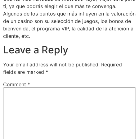
ti, ya que podrás elegir el que más te convenga.
Algunos de los puntos que más influyen en la valoración
de un casino son su selección de juegos, los bonos de
bienvenida, el programa VIP, la calidad de la atención al
cliente, etc.
Leave a Reply
Your email address will not be published.
Required
fields are marked
*
Comment
*