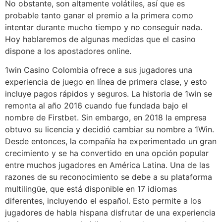
No obstante, son altamente volátiles, así que es
probable tanto ganar el premio a la primera como
intentar durante mucho tiempo y no conseguir nada.
Hoy hablaremos de algunas medidas que el casino
dispone a los apostadores online.
1win Casino Colombia ofrece a sus jugadores una
experiencia de juego en línea de primera clase, y esto
incluye pagos rápidos y seguros. La historia de 1win se
remonta al año 2016 cuando fue fundada bajo el
nombre de Firstbet. Sin embargo, en 2018 la empresa
obtuvo su licencia y decidió cambiar su nombre a 1Win.
Desde entonces, la compañía ha experimentado un gran
crecimiento y se ha convertido en una opción popular
entre muchos jugadores en América Latina. Una de las
razones de su reconocimiento se debe a su plataforma
multilingüe, que está disponible en 17 idiomas
diferentes, incluyendo el español. Esto permite a los
jugadores de habla hispana disfrutar de una experiencia