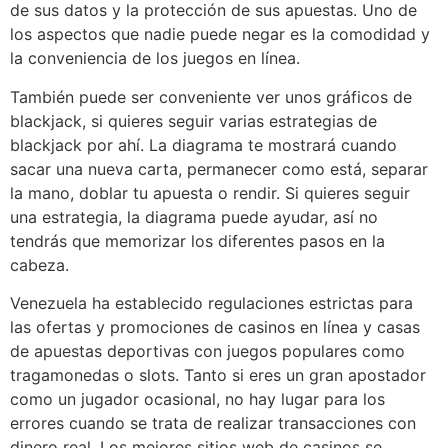
de sus datos y la protección de sus apuestas. Uno de
los aspectos que nadie puede negar es la comodidad y
la conveniencia de los juegos en línea.
También puede ser conveniente ver unos gráficos de
blackjack, si quieres seguir varias estrategias de
blackjack por ahí. La diagrama te mostrará cuando
sacar una nueva carta, permanecer como está, separar
la mano, doblar tu apuesta o rendir. Si quieres seguir
una estrategia, la diagrama puede ayudar, así no
tendrás que memorizar los diferentes pasos en la
cabeza.
Venezuela ha establecido regulaciones estrictas para
las ofertas y promociones de casinos en línea y casas
de apuestas deportivas con juegos populares como
tragamonedas o slots. Tanto si eres un gran apostador
como un jugador ocasional, no hay lugar para los
errores cuando se trata de realizar transacciones con
dinero real. Los mejores sitios web de casinos se