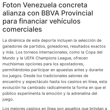
Foton Venezuela concreta
alianza con BBVA Provincial
para financiar vehículos
comerciales
La dinámica de este deporte incluyen la selección de
ganadores de partidos, goleadores, resultados exactos
y más. Los torneos internacionales, como la Copa del
Mundo y la UEFA Champions League, ofrecen
muchísimas opciones para los apostadores,
permitiéndoles participar en apuestas antes y durante
los juegos. Desde los tradicionales salones de
encuentro y espectáculo hasta los casinos en línea, esta
evolución ha cambiado radicalmente la forma en que el
público experimenta la emoción y la adrenalina del
juego.
Los mejores casinos en línea son aquellos que brindan a