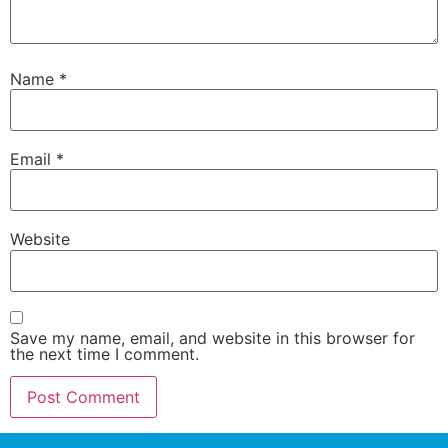
Name
*
Email
*
Website
Save my name, email, and website in this browser for
the next time I comment.