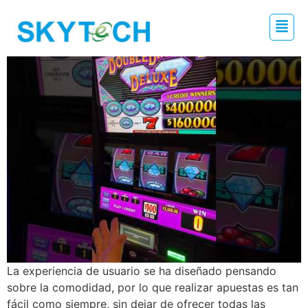
La experiencia de usuario se ha diseñado pensando
sobre la comodidad, por lo que realizar apuestas es tan
fácil como siempre, sin dejar de ofrecer todas las