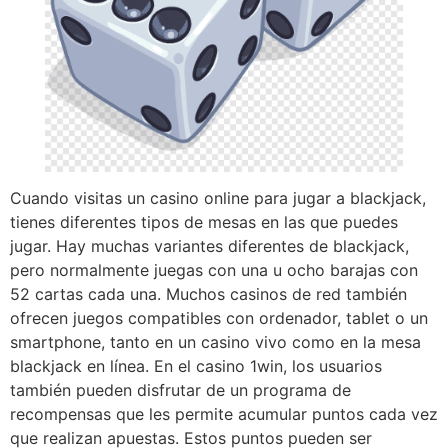
Cuando visitas un casino online para jugar a blackjack,
tienes diferentes tipos de mesas en las que puedes
jugar. Hay muchas variantes diferentes de blackjack,
pero normalmente juegas con una u ocho barajas con
52 cartas cada una. Muchos casinos de red también
ofrecen juegos compatibles con ordenador, tablet o un
smartphone, tanto en un casino vivo como en la mesa
blackjack en línea. En el casino 1win, los usuarios
también pueden disfrutar de un programa de
recompensas que les permite acumular puntos cada vez
que realizan apuestas. Estos puntos pueden ser