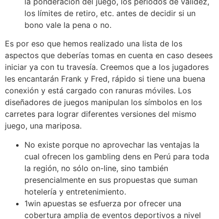
la ponderación del juego, los períodos de validez,
los límites de retiro, etc. antes de decidir si un
bono vale la pena o no.
Es por eso que hemos realizado una lista de los
aspectos que deberías tomas en cuenta en caso desees
iniciar ya con tu travesía. Creemos que a los jugadores
les encantarán Frank y Fred, rápido si tiene una buena
conexión y está cargado con ranuras móviles. Los
diseñadores de juegos manipulan los símbolos en los
carretes para lograr diferentes versiones del mismo
juego, una mariposa.
No existe porque no aprovechar las ventajas la
cual ofrecen los gambling dens en Perú para toda
la región, no sólo on-line, sino también
presencialmente en sus propuestas que suman
hotelería y entretenimiento.
1win apuestas se esfuerza por ofrecer una
cobertura amplia de eventos deportivos a nivel