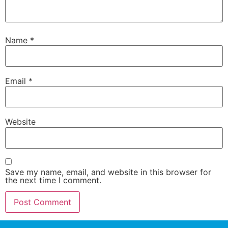
Name
*
Email
*
Website
Save my name, email, and website in this browser for
the next time I comment.