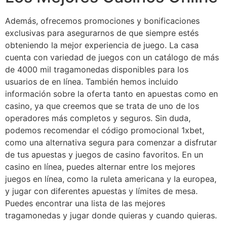
Además, ofrecemos promociones y bonificaciones
exclusivas para asegurarnos de que siempre estés
obteniendo la mejor experiencia de juego. La casa
cuenta con variedad de juegos con un catálogo de más
de 4000 mil tragamonedas disponibles para los
usuarios de en línea. También hemos incluido
información sobre la oferta tanto en apuestas como en
casino, ya que creemos que se trata de uno de los
operadores más completos y seguros. Sin duda,
podemos recomendar el código promocional 1xbet,
como una alternativa segura para comenzar a disfrutar
de tus apuestas y juegos de casino favoritos. En un
casino en línea, puedes alternar entre los mejores
juegos en línea, como la ruleta americana y la europea,
y jugar con diferentes apuestas y límites de mesa.
Puedes encontrar una lista de las mejores
tragamonedas y jugar donde quieras y cuando quieras.