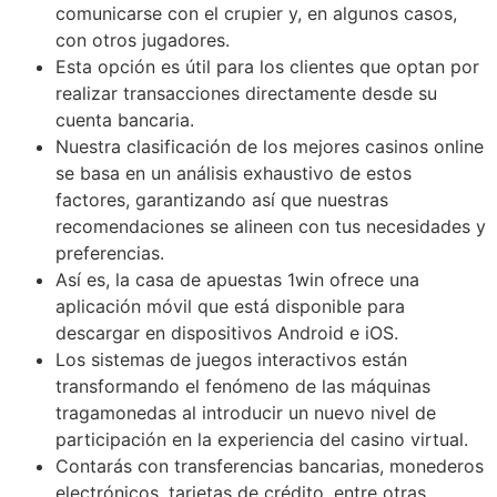
comunicarse con el crupier y, en algunos casos,
con otros jugadores.
Esta opción es útil para los clientes que optan por
realizar transacciones directamente desde su
cuenta bancaria.
Nuestra clasificación de los mejores casinos online
se basa en un análisis exhaustivo de estos
factores, garantizando así que nuestras
recomendaciones se alineen con tus necesidades y
preferencias.
Así es, la casa de apuestas 1win ofrece una
aplicación móvil que está disponible para
descargar en dispositivos Android e iOS.
Los sistemas de juegos interactivos están
transformando el fenómeno de las máquinas
tragamonedas al introducir un nuevo nivel de
participación en la experiencia del casino virtual.
Contarás con transferencias bancarias, monederos
electrónicos, tarjetas de crédito, entre otras.