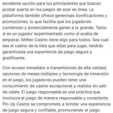
excelente opción para los principiantes que buscan
probar suerte en los juegos de azar en línea. La
plataforma también ofrece generosas bonificaciones y
promociones, lo que facilita que los jugadores
comiencen y potencialmente ganen a lo grande. Tanto
si es un jugador experimentado como si acaba de
empezar, MrRex Casino tiene algo para todos. Sea cual
sea el casino de la lista que elijas para jugar, tendrás
garantizada una experiencia de juego segura y
gratificante.
Con acceso inmediato a transmisiones de alta calidad,
opciones de mesas múltiples y tecnología de inmersión
en el juego, los jugadores pueden tener una
conocimiento de casino excepcional y realista sin salir
de odaie. El juego responsable es una práctica que
involucra el juego de manera responsable y consciente.
Pin Up Casino se compromete a brindar una experiencia
de juego segura y confiable, promoviendo el juego