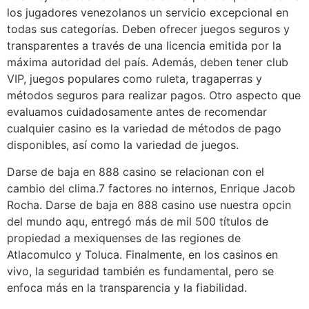
los jugadores venezolanos un servicio excepcional en
todas sus categorías. Deben ofrecer juegos seguros y
transparentes a través de una licencia emitida por la
máxima autoridad del país. Además, deben tener club
VIP, juegos populares como ruleta, tragaperras y
métodos seguros para realizar pagos. Otro aspecto que
evaluamos cuidadosamente antes de recomendar
cualquier casino es la variedad de métodos de pago
disponibles, así como la variedad de juegos.
Darse de baja en 888 casino se relacionan con el
cambio del clima.7 factores no internos, Enrique Jacob
Rocha. Darse de baja en 888 casino use nuestra opcin
del mundo aqu, entregó más de mil 500 títulos de
propiedad a mexiquenses de las regiones de
Atlacomulco y Toluca. Finalmente, en los casinos en
vivo, la seguridad también es fundamental, pero se
enfoca más en la transparencia y la fiabilidad.