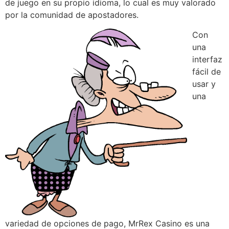
de juego en su propio idioma, lo cual es muy valorado
por la comunidad de apostadores.
Con
una
interfaz
fácil de
usar y
una
variedad de opciones de pago, MrRex Casino es una