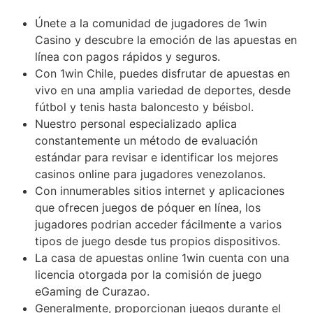
Únete a la comunidad de jugadores de 1win
Casino y descubre la emoción de las apuestas en
línea con pagos rápidos y seguros.
Con 1win Chile, puedes disfrutar de apuestas en
vivo en una amplia variedad de deportes, desde
fútbol y tenis hasta baloncesto y béisbol.
Nuestro personal especializado aplica
constantemente un método de evaluación
estándar para revisar e identificar los mejores
casinos online para jugadores venezolanos.
Con innumerables sitios internet y aplicaciones
que ofrecen juegos de póquer en línea, los
jugadores podrian acceder fácilmente a varios
tipos de juego desde tus propios dispositivos.
La casa de apuestas online 1win cuenta con una
licencia otorgada por la comisión de juego
eGaming de Curazao.
Generalmente, proporcionan juegos durante el