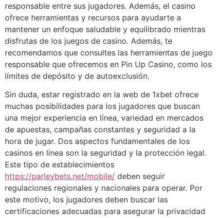
responsable entre sus jugadores. Además, el casino
ofrece herramientas y recursos para ayudarte a
mantener un enfoque saludable y equilibrado mientras
disfrutas de los juegos de casino. Además, te
recomendamos que consultes las herramientas de juego
responsable que ofrecemos en Pin Up Casino, como los
límites de depósito y de autoexclusión.
Sin duda, estar registrado en la web de 1xbet ofrece
muchas posibilidades para los jugadores que buscan
una mejor experiencia en línea, variedad en mercados
de apuestas, campañas constantes y seguridad a la
hora de jugar. Dos aspectos fundamentales de los
casinos en línea son la seguridad y la protección legal.
Este tipo de establecimientos
https://parleybets.net/mobile/
deben seguir
regulaciones regionales y nacionales para operar. Por
este motivo, los jugadores deben buscar las
certificaciones adecuadas para asegurar la privacidad