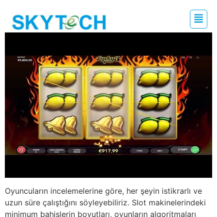
Oyuncuların incelemelerine göre, her şeyin istikrarlı ve
uzun süre çalıştığını söyleyebiliriz. Slot makinelerindeki
minimum bahislerin boyutları, oyunların algoritmaları