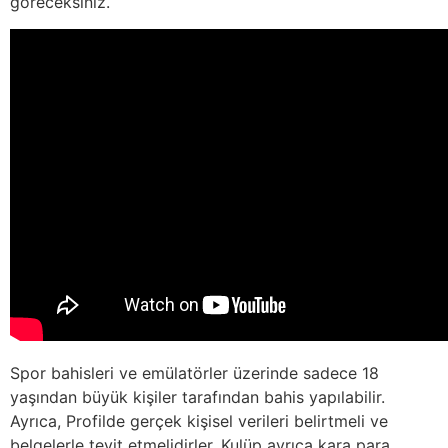
göreceksiniz.
Spor bahisleri ve emülatörler üzerinde sadece 18
yaşından büyük kişiler tarafından bahis yapılabilir.
Ayrıca, Profilde gerçek kişisel verileri belirtmeli ve
belgelerle teyit etmelidirler. Kulüp ayrıca kara para