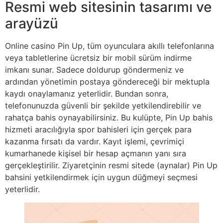
Resmi web sitesinin tasarımı ve
arayüzü
Online casino Pin Up, tüm oyunculara akıllı telefonlarına
veya tabletlerine ücretsiz bir mobil sürüm indirme
imkanı sunar. Sadece doldurup göndermeniz ve
ardından yönetimin postaya göndereceği bir mektupla
kaydı onaylamanız yeterlidir. Bundan sonra,
telefonunuzda güvenli bir şekilde yetkilendirebilir ve
rahatça bahis oynayabilirsiniz. Bu kulüpte, Pin Up bahis
hizmeti aracılığıyla spor bahisleri için gerçek para
kazanma fırsatı da vardır. Kayıt işlemi, çevrimiçi
kumarhanede kişisel bir hesap açmanın yanı sıra
gerçekleştirilir. Ziyaretçinin resmi sitede (aynalar) Pin Up
bahsini yetkilendirmek için uygun düğmeyi seçmesi
yeterlidir.