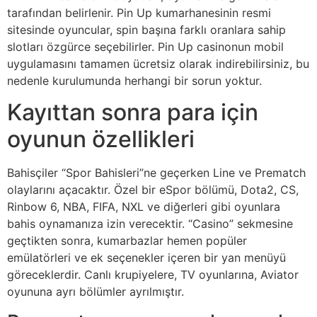
tarafından belirlenir. Pin Up kumarhanesinin resmi
sitesinde oyuncular, spin başına farklı oranlara sahip
slotları özgürce seçebilirler. Pin Up casinonun mobil
uygulamasını tamamen ücretsiz olarak indirebilirsiniz, bu
nedenle kurulumunda herhangi bir sorun yoktur.
Kayıttan sonra para için
oyunun özellikleri
Bahisçiler “Spor Bahisleri”ne geçerken Line ve Prematch
olaylarını açacaktır. Özel bir eSpor bölümü, Dota2, CS,
Rinbow 6, NBA, FIFA, NXL ve diğerleri gibi oyunlara
bahis oynamanıza izin verecektir. “Casino” sekmesine
geçtikten sonra, kumarbazlar hemen popüler
emülatörleri ve ek seçenekler içeren bir yan menüyü
göreceklerdir. Canlı krupiyelere, TV oyunlarına, Aviator
oyununa ayrı bölümler ayrılmıştır.