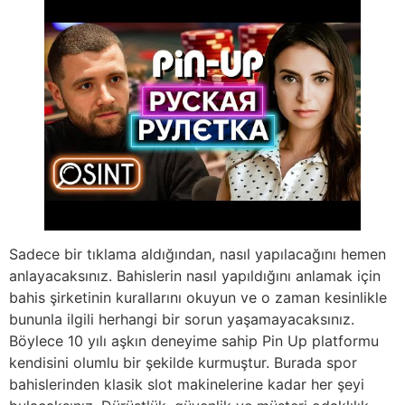
Sadece bir tıklama aldığından, nasıl yapılacağını hemen
anlayacaksınız. Bahislerin nasıl yapıldığını anlamak için
bahis şirketinin kurallarını okuyun ve o zaman kesinlikle
bununla ilgili herhangi bir sorun yaşamayacaksınız.
Böylece 10 yılı aşkın deneyime sahip Pin Up platformu
kendisini olumlu bir şekilde kurmuştur. Burada spor
bahislerinden klasik slot makinelerine kadar her şeyi