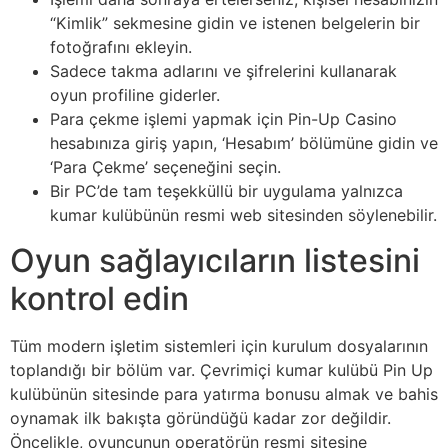
“Kimlik” sekmesine gidin ve istenen belgelerin bir
fotoğrafını ekleyin.
Sadece takma adlarını ve şifrelerini kullanarak
oyun profiline giderler.
Para çekme işlemi yapmak için Pin-Up Casino
hesabınıza giriş yapın, ‘Hesabım’ bölümüne gidin ve
‘Para Çekme’ seçeneğini seçin.
Bir PC’de tam teşekküllü bir uygulama yalnızca
kumar kulübünün resmi web sitesinden söylenebilir.
Oyun sağlayıcıların listesini
kontrol edin
Tüm modern işletim sistemleri için kurulum dosyalarının
toplandığı bir bölüm var. Çevrimiçi kumar kulübü Pin Up
kulübünün sitesinde para yatırma bonusu almak ve bahis
oynamak ilk bakışta göründüğü kadar zor değildir.
Öncelikle, oyuncunun operatörün resmi sitesine