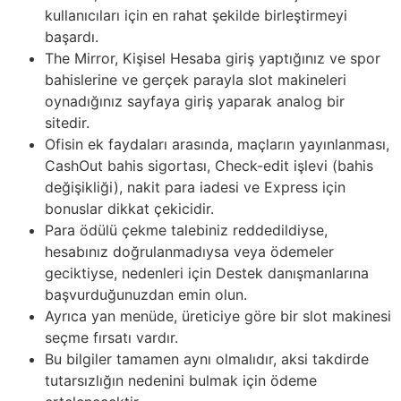
kullanıcıları için en rahat şekilde birleştirmeyi
başardı.
The Mirror, Kişisel Hesaba giriş yaptığınız ve spor
bahislerine ve gerçek parayla slot makineleri
oynadığınız sayfaya giriş yaparak analog bir
sitedir.
Ofisin ek faydaları arasında, maçların yayınlanması,
CashOut bahis sigortası, Check-edit işlevi (bahis
değişikliği), nakit para iadesi ve Express için
bonuslar dikkat çekicidir.
Para ödülü çekme talebiniz reddedildiyse,
hesabınız doğrulanmadıysa veya ödemeler
geciktiyse, nedenleri için Destek danışmanlarına
başvurduğunuzdan emin olun.
Ayrıca yan menüde, üreticiye göre bir slot makinesi
seçme fırsatı vardır.
Bu bilgiler tamamen aynı olmalıdır, aksi takdirde
tutarsızlığın nedenini bulmak için ödeme