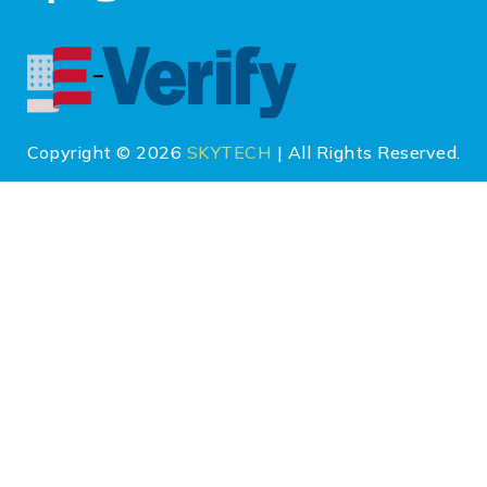
Copyright © 2026
SKYTECH
| All Rights Reserved.