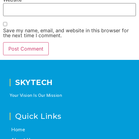
Save my name, email, and website in this browser for
the next time I comment.
SKYTECH
Your Vision Is Our Mission
Quick Links
Home