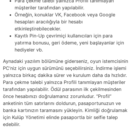
Para çekme talebi yalnızca Profili tanımlayan
müşteriler tarafından yapılabilir.
Örneğin, konuklar VK, Facebook veya Google
hesapları aracılığıyla bir hesabı
etkinleştirebilecekler.
Kayıtlı Pin-Up çevrimiçi kullanıcıları için para
yatırma bonusu, geri ödeme, yeni başlayanlar için
hediyeler vb.
Aynadaki yazılım bölümüne giderseniz, oyun istemcisinin
PC’niz için uygun sürümünü seçebilirsiniz. İndirme işlemi
yalnızca birkaç dakika sürer ve kurulum daha da hızlıdır.
Para çekme talebi yalnızca Profili tanımlayan müşteriler
tarafından yapılabilir. Ödül parasının ilk çekilmesinden
önce hesabınızı doğrulamanız zorunludur. “Profil”
anketinin tüm satırlarını doldurun, pasaportunuzun ve
banka kartınızın taramasını yükleyin. Kimliği doğrulamak
için Kulüp Yönetimi elinde pasaportla bir selfie talep
edebilir.