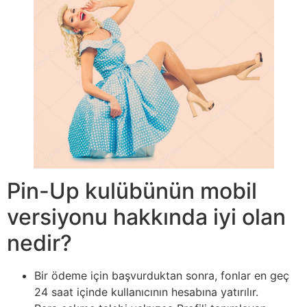
Pin-Up kulübünün mobil
versiyonu hakkında iyi olan
nedir?
Bir ödeme için başvurduktan sonra, fonlar en geç
24 saat içinde kullanıcının hesabına yatırılır.