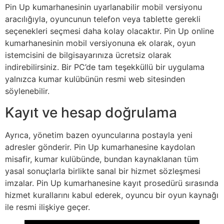
Pin Up kumarhanesinin uyarlanabilir mobil versiyonu
aracılığıyla, oyuncunun telefon veya tablette gerekli
seçenekleri seçmesi daha kolay olacaktır. Pin Up online
kumarhanesinin mobil versiyonuna ek olarak, oyun
istemcisini de bilgisayarınıza ücretsiz olarak
indirebilirsiniz. Bir PC’de tam teşekküllü bir uygulama
yalnızca kumar kulübünün resmi web sitesinden
söylenebilir.
Kayıt ve hesap doğrulama
Ayrıca, yönetim bazen oyuncularına postayla yeni
adresler gönderir. Pin Up kumarhanesine kaydolan
misafir, kumar kulübünde, bundan kaynaklanan tüm
yasal sonuçlarla birlikte sanal bir hizmet sözleşmesi
imzalar. Pin Up kumarhanesine kayıt prosedürü sırasında
hizmet kurallarını kabul ederek, oyuncu bir oyun kaynağı
ile resmi ilişkiye geçer.