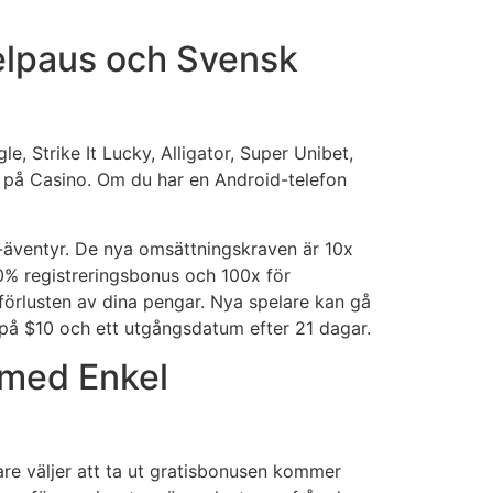
elpaus och Svensk
e, Strike It Lucky, Alligator, Super Unibet,
na på Casino. Om du har en Android-telefon
no-äventyr. De nya omsättningskraven är 10x
0% registreringsbonus och 100x för
förlusten av dina pengar. Nya spelare kan gå
på $10 och ett utgångsdatum efter 21 dagar.
 med Enkel
re väljer att ta ut gratisbonusen kommer