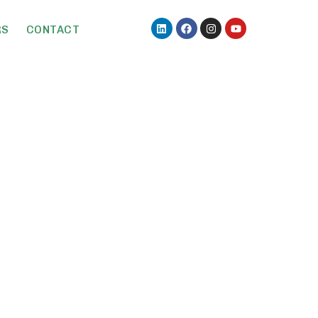
RS
CONTACT