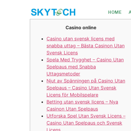
HOME
Casino online
Casino utan svensk licens med
snabba uttag – Bästa Casinon Utan
Svensk Licens
Spela Med Trygghet – Casino Utan
Spelpaus med Snabba
Uttagsmetoder
Njut av Spänningen på Casino Utan
Spelpaus – Casino Utan Svensk
Licens för Mobilspelare
Betting utan svensk licens – Nya
Casinon Utan Spelpaus
Utforska Spel Utan Svensk Licens –
Casino Utan Spelpaus och Svensk
Licens