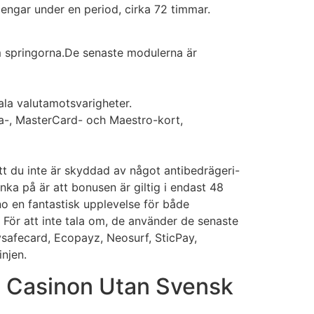
engar under en period, cirka 72 timmar.
om springorna.De senaste modulerna är
ala valutamotsvarigheter.
sa-, MasterCard- och Maestro-kort,
att du inte är skyddad av något antibedrägeri-
ka på är att bonusen är giltig i endast 48
o en fantastisk upplevelse för både
 För att inte tala om, de använder de senaste
aysafecard, Ecopayz, Neosurf, SticPay,
njen.
a Casinon Utan Svensk