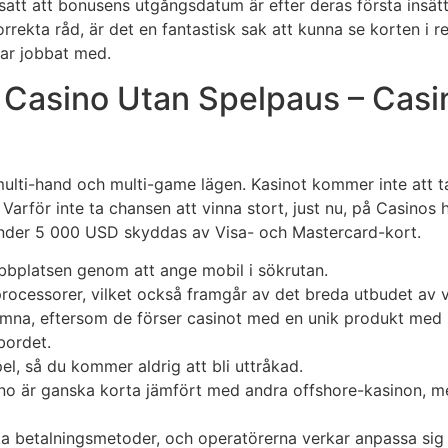
satt att bonusens utgångsdatum är efter deras första insä
rrekta råd, är det en fantastisk sak att kunna se korten i 
ar jobbat med.
 Casino Utan Spelpaus – Casi
multi-hand och multi-game lägen. Kasinot kommer inte att t
 Varför inte ta chansen att vinna stort, just nu, på Casinos
 under 5 000 USD skyddas av Visa- och Mastercard-kort.
bbplatsen genom att ange mobil i sökrutan.
processorer, vilket också framgår av det breda utbudet av 
ämna, eftersom de förser casinot med en unik produkt med st
bordet.
pel, så du kommer aldrig att bli uttråkad.
no är ganska korta jämfört med andra offshore-kasinon, me
betalningsmetoder, och operatörerna verkar anpassa sig ti