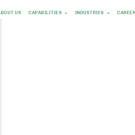
ABOUT US
CAPABILITIES
INDUSTRIES
CAREE