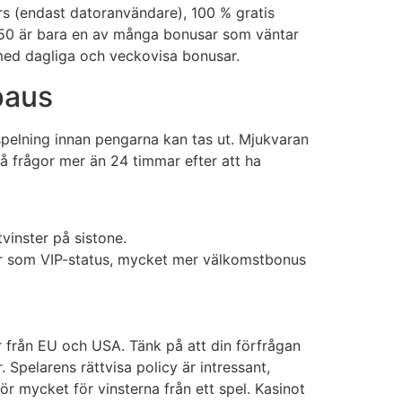
ers (endast datoranvändare), 100 % gratis
$250 är bara en av många bonusar som väntar
 med dagliga och veckovisa bonusar.
paus
spelning innan pengarna kan tas ut. Mjukvaran
å frågor mer än 24 timmar efter att ha
vinster på sistone.
ier som VIP-status, mycket mer välkomstbonus
er från EU och USA. Tänk på att din förfrågan
elarens rättvisa policy är intressant,
ör mycket för vinsterna från ett spel. Kasinot