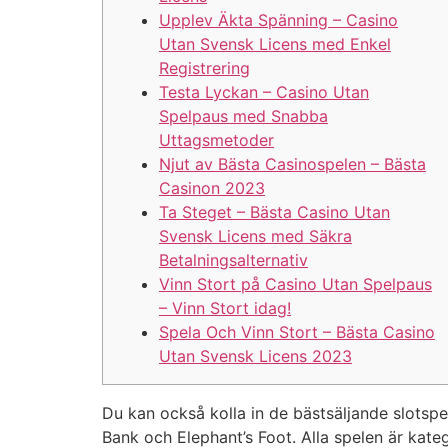
Upplev Äkta Spänning – Casino
Utan Svensk Licens med Enkel
Registrering
Testa Lyckan – Casino Utan
Spelpaus med Snabba
Uttagsmetoder
Njut av Bästa Casinospelen – Bästa
Casinon 2023
Ta Steget – Bästa Casino Utan
Svensk Licens med Säkra
Betalningsalternativ
Vinn Stort på Casino Utan Spelpaus
– Vinn Stort idag!
Spela Och Vinn Stort – Bästa Casino
Utan Svensk Licens 2023
Du kan också kolla in de bästsäljande slotsp
Bank och Elephant’s Foot. Alla spelen är kate