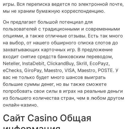
игры. Вся переписка ведется по электронной почте,
мы не храним бумажную корреспонденцию.
Он предлагает большой потенциал для
пользователей с традиционными и современными
опциями, а также отличные отзывы. Есть так много
на выбор, от нашего обширного списка слотов до
захватывающих карточных игр. В предложение
входит снятие средств банковским переводом,
Neteller, InstaDebit, ClickandBuy, Skrill, EcoPayz,
eChecks, GiroPay, Maestro, VISA, Maestro, POSTE. У
вас не только будет много шансов выиграть
большие суммы денег, но вы также сможете
попробовать свои силы в играх на реальные деньги
из большего количества стран, чем в любом другом
онлайн-казино.
Сайт Casino Общая
информация