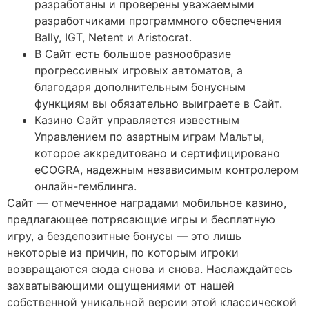
разработаны и проверены уважаемыми
разработчиками программного обеспечения
Bally, IGT, Netent и Aristocrat.
В Сайт есть большое разнообразие
прогрессивных игровых автоматов, а
благодаря дополнительным бонусным
функциям вы обязательно выиграете в Сайт.
Казино Сайт управляется известным
Управлением по азартным играм Мальты,
которое аккредитовано и сертифицировано
eCOGRA, надежным независимым контролером
онлайн-гемблинга.
Сайт — отмеченное наградами мобильное казино,
предлагающее потрясающие игры и бесплатную
игру, а бездепозитные бонусы — это лишь
некоторые из причин, по которым игроки
возвращаются сюда снова и снова. Наслаждайтесь
захватывающими ощущениями от нашей
собственной уникальной версии этой классической