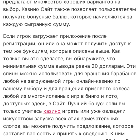
предлагают множество хороших вариантов на
выбор. Казино Сайт также позволяет пользователям
получать бонусные баллы, которые начисляются за
каждую сыгранную сумму.
Если игрок загружает приложение после
регистрации, он или она может получить доступ к
тем же функциям, которые описаны выше. Как
только вы это сделаете, вы обнаружите, что
минимальная сумма вывода равна 20 долларам. Эти
спины можно использовать для вращения барабанов
любой не загружаемой игры онлайн-казино по
вашему выбору и для вращения призового колеса
любой из многочисленных игр в бинго и лото,
доступных здесь, в Сайт. Лучший бонус: если вы
только учитесь
казино
играть или уже овладели
искусством запуска всех этих замечательных
слотов, вы можете получить предложение, которое
заставит вас сесть и принять к сведению. К ним