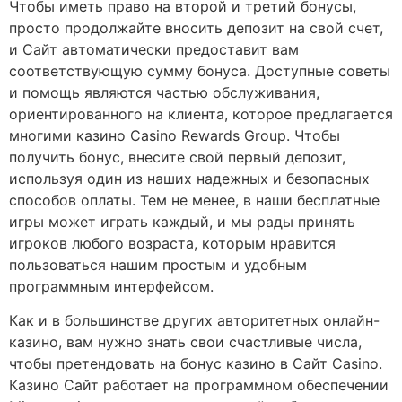
Чтобы иметь право на второй и третий бонусы,
просто продолжайте вносить депозит на свой счет,
и Сайт автоматически предоставит вам
соответствующую сумму бонуса. Доступные советы
и помощь являются частью обслуживания,
ориентированного на клиента, которое предлагается
многими казино Casino Rewards Group. Чтобы
получить бонус, внесите свой первый депозит,
используя один из наших надежных и безопасных
способов оплаты. Тем не менее, в наши бесплатные
игры может играть каждый, и мы рады принять
игроков любого возраста, которым нравится
пользоваться нашим простым и удобным
программным интерфейсом.
Как и в большинстве других авторитетных онлайн-
казино, вам нужно знать свои счастливые числа,
чтобы претендовать на бонус казино в Сайт Casino.
Казино Сайт работает на программном обеспечении