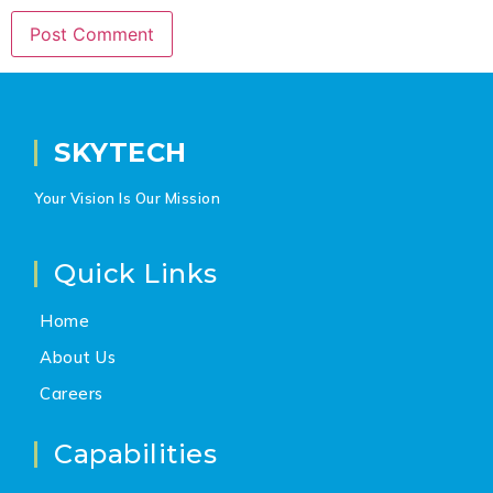
SKYTECH
Your Vision Is Our Mission
Quick Links
Home
About Us
Careers
Capabilities