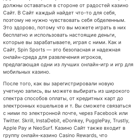
должны оставаться в стороне от радостей казино
Сайт. В Сайт каждый найдет что-то для себя,
поэтому не нужно чувствовать себя обделенным.
Это здорово, потому что вы можете играть в них
бесплатно и использовать настоящие деньги,
которые вы зарабатываете, играя с ними. Как и
Сайт, Spin Sports — это безопасная и надежная
онлайн-среда для развлечения игроков,
предлагающая одни из лучших онлайн-игр и игр для
мобильных казино.
После того, как вы зарегистрировали новую
учетную запись, вы можете выбирать из широкого
спектра способов оплаты, от кредитных карт до
электронных кошельков и т. Вы сможете связаться
с ними по электронной почте, через Facebook или
Twitter. Skrill, InstaDebit, eDonkey, PugglePay, Trustly,
Apple Pay и NeoSurf. Казино Сайт также входит в
группу онлайн-казино Casino Rewards, что