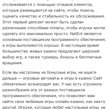
отслеживается с помощью отзывов клиентов,
которые размещаются на сайте, чтобы помочь
оценить качество и стабильность их обслуживания.
Этот первый депозит может быть сделан
различными способами оплаты, чтобы игроки могли
сделать это максимально просто. NetEnt является
основным поставщиком программного обеспечения,
и игры выполняются хорошо. В настоящее время
большинство живых казино предлагают широкий
выбор игр, а также турниры, бонусы и бесплатные
вращения.
Если вы настроены на бонусные игры, не ищите
дальше — игровые автоматы и игры в казино Сайт
обязательно вознаградят вас. У нас есть огромное
разнообразие игр от разных поставщиков
программного обеспечения, что позволяет вам
найти свои любимые игры онлайн-казино, как никто
другой. Игроки, которые любят настольные игры, не