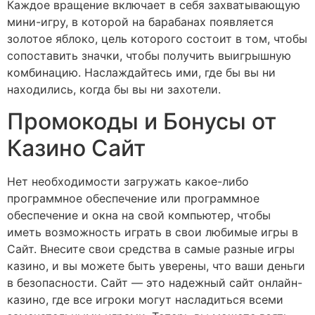
Каждое вращение включает в себя захватывающую
мини-игру, в которой на барабанах появляется
золотое яблоко, цель которого состоит в том, чтобы
сопоставить значки, чтобы получить выигрышную
комбинацию. Наслаждайтесь ими, где бы вы ни
находились, когда бы вы ни захотели.
Промокоды и Бонусы от
Казино Сайт
Нет необходимости загружать какое-либо
программное обеспечение или программное
обеспечение и окна на свой компьютер, чтобы
иметь возможность играть в свои любимые игры в
Сайт. Внесите свои средства в самые разные игры
казино, и вы можете быть уверены, что ваши деньги
в безопасности. Сайт — это надежный сайт онлайн-
казино, где все игроки могут насладиться всеми