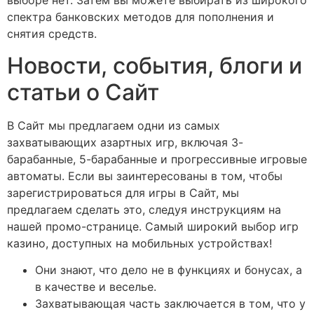
выборе нет. Затем вы можете выбирать из широкого
спектра банковских методов для пополнения и
снятия средств.
Новости, события, блоги и
статьи о Сайт
В Сайт мы предлагаем одни из самых
захватывающих азартных игр, включая 3-
барабанные, 5-барабанные и прогрессивные игровые
автоматы. Если вы заинтересованы в том, чтобы
зарегистрироваться для игры в Сайт, мы
предлагаем сделать это, следуя инструкциям на
нашей промо-странице. Самый широкий выбор игр
казино, доступных на мобильных устройствах!
Они знают, что дело не в функциях и бонусах, а
в качестве и веселье.
Захватывающая часть заключается в том, что у