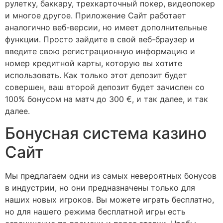
рулетку, баккару, трехкарточный покер, видеопокер
и многое другое. Приложение Сайт работает
аналогично веб-версии, но имеет дополнительные
функции. Просто зайдите в свой веб-браузер и
введите свою регистрационную информацию и
номер кредитной карты, которую вы хотите
использовать. Как только этот депозит будет
совершен, ваш второй депозит будет зачислен со
100% бонусом на матч до 300 €, и так далее, и так
далее.
Бонусная система казино
Сайт
Мы предлагаем одни из самых невероятных бонусов
в индустрии, но они предназначены только для
наших новых игроков. Вы можете играть бесплатно,
но для нашего режима бесплатной игры есть