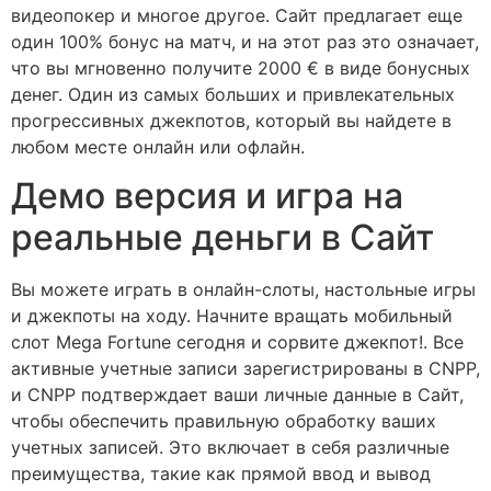
видеопокер и многое другое. Сайт предлагает еще
один 100% бонус на матч, и на этот раз это означает,
что вы мгновенно получите 2000 € в виде бонусных
денег. Один из самых больших и привлекательных
прогрессивных джекпотов, который вы найдете в
любом месте онлайн или офлайн.
Демо версия и игра на
реальные деньги в Сайт
Вы можете играть в онлайн-слоты, настольные игры
и джекпоты на ходу. Начните вращать мобильный
слот Mega Fortune сегодня и сорвите джекпот!. Все
активные учетные записи зарегистрированы в CNPP,
и CNPP подтверждает ваши личные данные в Сайт,
чтобы обеспечить правильную обработку ваших
учетных записей. Это включает в себя различные
преимущества, такие как прямой ввод и вывод