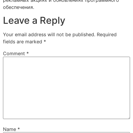
обеспечения.
Leave a Reply
Your email address will not be published.
Required
fields are marked
*
Comment
*
Name
*