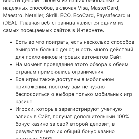
внести депозит любым из наших безопасных и
надежных способов, включая Visa, MasterCard,
Maestro, Neteller, Skrill, ECO, EcoCard, Paysafecard и
iDEAL. Главная веб-страница является одним из
самых посещаемых сайтов в Интернете.
Есть во что поиграть, есть несколько способов
выиграть больше денег, и есть много действий
для поклонников игровых автоматов Сайт.
На момент проведения этого обзора к обеим
странам применялись ограничения.
Все игры также доступны в мобильном
приложении, поэтому вам не нужно
беспокоиться о выборе только мобильных игр
казино.
Игроки, которые зарегистрируют учетную
запись в Сайт, получат дополнительный 100%
бонус казино за свой второй депозит, в
результате чего их общий бонус казино
составит 200%.