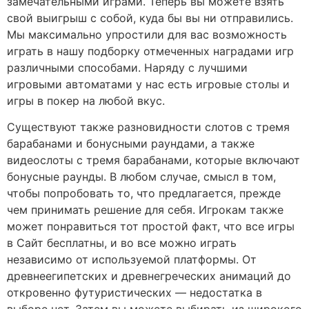
замечательными играми. Теперь вы можете взять
свой выигрыш с собой, куда бы вы ни отправились.
Мы максимально упростили для вас возможность
играть в нашу подборку отмеченных наградами игр
различными способами. Наряду с лучшими
игровыми автоматами у нас есть игровые столы и
игры в покер на любой вкус.
Существуют также разновидности слотов с тремя
барабанами и бонусными раундами, а также
видеослоты с тремя барабанами, которые включают
бонусные раунды. В любом случае, смысл в том,
чтобы попробовать то, что предлагается, прежде
чем принимать решение для себя. Игрокам также
может понравиться тот простой факт, что все игры
в Сайт бесплатны, и во все можно играть
независимо от используемой платформы. От
древнеегипетских и древнегреческих анимаций до
откровенно футуристических — недостатка в