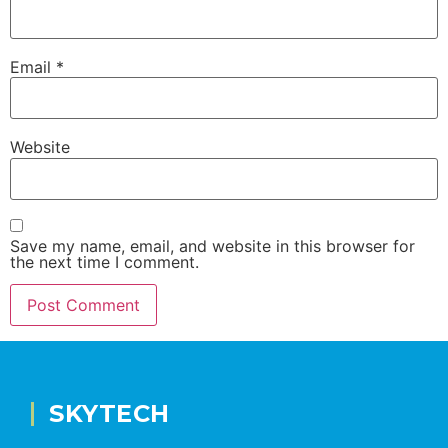
Email
*
Website
Save my name, email, and website in this browser for
the next time I comment.
SKYTECH