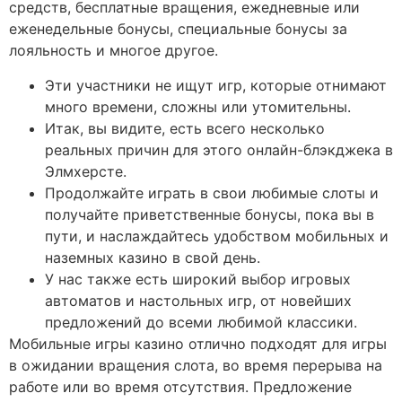
средств, бесплатные вращения, ежедневные или
еженедельные бонусы, специальные бонусы за
лояльность и многое другое.
Эти участники не ищут игр, которые отнимают
много времени, сложны или утомительны.
Итак, вы видите, есть всего несколько
реальных причин для этого онлайн-блэкджека в
Элмхерсте.
Продолжайте играть в свои любимые слоты и
получайте приветственные бонусы, пока вы в
пути, и наслаждайтесь удобством мобильных и
наземных казино в свой день.
У нас также есть широкий выбор игровых
автоматов и настольных игр, от новейших
предложений до всеми любимой классики.
Мобильные игры казино отлично подходят для игры
в ожидании вращения слота, во время перерыва на
работе или во время отсутствия. Предложение