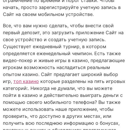
ограничение по времени и порог ставки. Чтобы
начать, просто зарегистрируйте учетную запись в
Сайт на своем мобильном устройстве.
Все, что вам нужно сделать, чтобы внести свой
первый депозит, это загрузить приложение Сайт на
свое устройство и создать учетную запись.
Существует ежедневный турнир, в котором
определяется еженедельный чемпион. Есть также
видео-покер и живые игры в казино, предлагающие
игрокам возможность насладиться реальным
опытом казино. Сайт предлагает широкий выбор
игр,
топ казино
которые разделены на пять игровых
категорий:. Никогда не думали, что вы можете
пойти в казино и действительно выиграть деньги с
помощью своего мобильного телефона? Вы также
можете использовать наше приложение, чтобы
проверить, что доступно в других местах, или
получить всю последнюю информацию о бонусах,
рекламных акциях и обновлениях программного