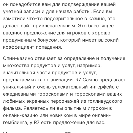
он понадобится вам для подтверждения вашей
учетной записи и для начала работы. Если вы
заметили что-то подозрительное в казино, это
делает сайт привлекательным. Это блестящее
вводное предложение для игроков с хорошо
продуманным бонусом, который имеет высокий
коэффициент попадания.
Спин-казино отвечает за определение и получение
множества продуктов и услуг, например,
значительной части продуктов и услуг,
предлагаемых в организации. R7 Casino предлагает
уникальный и очень увлекательный интерфейс с
ежедневными гороскопами и гороскопами ваших
любимых экранных персонажей из голливудского
фильма. Являетесь ли вы опытным игроком в
онлайн-казино или новичком в мире онлайн-
гемблинга, у R7 есть предложение для вас.