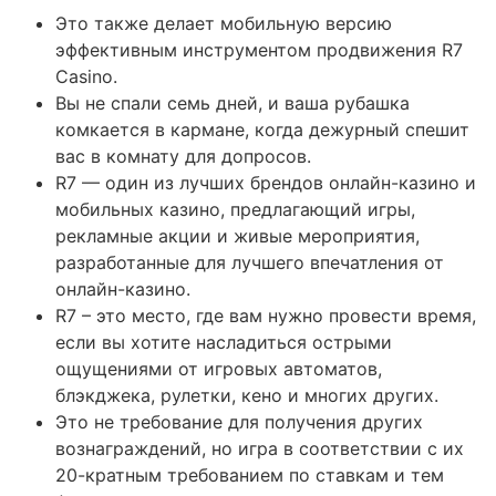
Это также делает мобильную версию
эффективным инструментом продвижения R7
Casino.
Вы не спали семь дней, и ваша рубашка
комкается в кармане, когда дежурный спешит
вас в комнату для допросов.
R7 — один из лучших брендов онлайн-казино и
мобильных казино, предлагающий игры,
рекламные акции и живые мероприятия,
разработанные для лучшего впечатления от
онлайн-казино.
R7 – это место, где вам нужно провести время,
если вы хотите насладиться острыми
ощущениями от игровых автоматов,
блэкджека, рулетки, кено и многих других.
Это не требование для получения других
вознаграждений, но игра в соответствии с их
20-кратным требованием по ставкам и тем