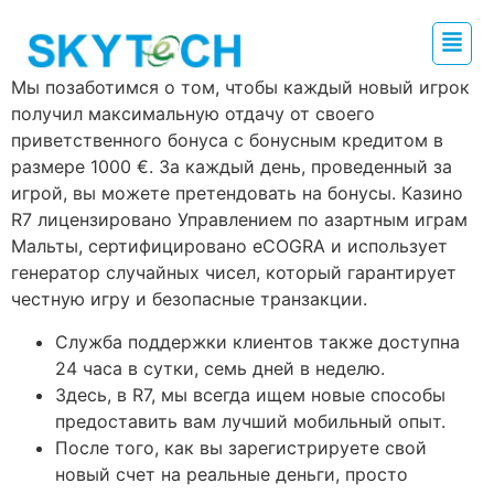
Мы позаботимся о том, чтобы каждый новый игрок
получил максимальную отдачу от своего
приветственного бонуса с бонусным кредитом в
размере 1000 €. За каждый день, проведенный за
игрой, вы можете претендовать на бонусы. Казино
R7 лицензировано Управлением по азартным играм
Мальты, сертифицировано eCOGRA и использует
генератор случайных чисел, который гарантирует
честную игру и безопасные транзакции.
Служба поддержки клиентов также доступна
24 часа в сутки, семь дней в неделю.
Здесь, в R7, мы всегда ищем новые способы
предоставить вам лучший мобильный опыт.
После того, как вы зарегистрируете свой
новый счет на реальные деньги, просто