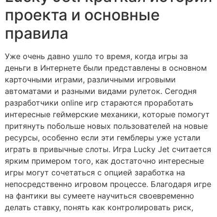
проекта и основные
правила
Уже очень давно ушло то время, когда игры за
деньги в Интернете были представлены в основном
карточными играми, различными игровыми
автоматами и разными видами рулеток. Сегодня
разработчики online игр стараются проработать
интересные геймерские механики, которые помогут
притянуть побольше новых пользователей на новые
ресурсы, особенно если эти гемблеры уже устали
играть в привычные слоты. Игра Lucky Jet считается
ярким примером того, как достаточно интересные
игры могут сочетаться с опцией заработка на
непосредственно игровом процессе. Благодаря игре
на фантики вы сумеете научиться своевременно
делать ставку, понять как контролировать риск,