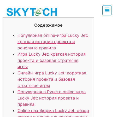
Содержимое
Популярная online-игра Lucky Jet:
краткая история проекта и
основные правила
Игра Lucky Jet: краткая история
проекта и базовая стратегия
игры
Онлайн-игра Lucky Jet: короткая
история проекта и базовая
стратегия игры
Популярная в Рунете online-игра
Lucky Jet: история проекта и
правила
Online платформа Lucky Jet: обзор
слотов и основные возможности