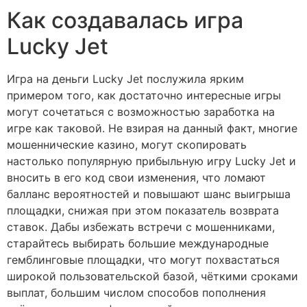
Как создавалась игра
Lucky Jet
Игра на деньги Lucky Jet послужила ярким
примером того, как достаточно интересные игры
могут сочетаться с возможностью заработка на
игре как таковой. Не взирая на данный факт, многие
мошеннические казино, могут скопировать
настолько популярную прибыльную игру Lucky Jet и
вносить в его код свои изменения, что ломают
балланс вероятностей и повышают шанс выигрыша
площадки, снижая при этом показатель возврата
ставок. Дабы избежать встречи с мошенниками,
старайтесь выбирать большие международные
гемблинговые площадки, что могут похвастаться
широкой пользовательской базой, чёткими сроками
выплат, большим числом способов пополнения