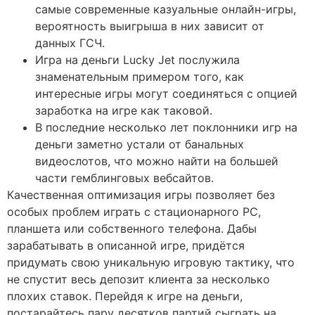
самые современные казуальные онлайн-игры,
вероятность выигрыша в них зависит от
данных ГСЧ.
Игра на деньги Lucky Jet послужила
знаменательным примером того, как
интересные игры могут соединяться с опцией
заработка на игре как таковой.
В последние несколько лет поклонники игр на
деньги заметно устали от банальных
видеослотов, что можно найти на большей
части гемблинговых вебсайтов.
Качественная оптимизация игры позволяет без
особых проблем играть с стационарного PC,
планшета или собственного телефона. Дабы
зарабатывать в описанной игре, придётся
придумать свою уникальную игровую тактику, что
не спустит весь депозит клиента за несколько
плохих ставок. Перейдя к игре на деньги,
постарайтесь пару десятков партий сыграть на