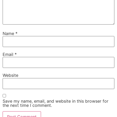
Name
*
Email
*
Website
Save my name, email, and website in this browser for
the next time I comment.