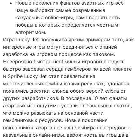
Новые поколения фанатов азартных игр всё
чаще выбирают самые современные
казуальные online-игры, сама вероятность
победы в которых определяется честным
алгоритмом.
Игра Lucky Jet послужила ярким примером того, как
интересные игры могут соединяться с опцией
заработка на игровом процессе как таковом.
Невероятно быстро необычный игровой продукт
быстро завоевал сердца гемблеров по всей планете
и Spribe Lucky Jet стал появляться на
многочисленных гемблинговых ресурсах, вдобавок
появились десятки клонов обоих версий слота от
других разработчиков. В последние 10 лет фанаты
азартных игр ощутимо устали от банальных слотов,
что можно разыскать на основной части
гемблинговых ресурсов. Новые поколения
поклонников азарта все чаще выбирают передовые
казуальные онлайн-игры, вероятность выигрыша в