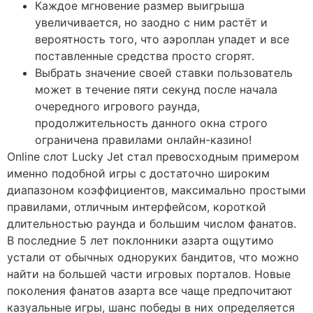
Каждое мгновение размер выигрыша
увеличивается, но заодно с ним растёт и
вероятность того, что аэроплан упадет и все
поставленные средства просто сгорят.
Выбрать значение своей ставки пользователь
может в течение пяти секунд после начала
очередного игрового раунда,
продолжительность данного окна строго
ограничена правилами онлайн-казино!
Online слот Lucky Jet стал превосходным примером
именно подобной игры с достаточно широким
диапазоном коэффициентов, максимально простыми
правилами, отличным интерфейсом, короткой
длительностью раунда и большим числом фанатов.
В последние 5 лет поклонники азарта ощутимо
устали от обычных одноруких бандитов, что можно
найти на большей части игровых порталов. Новые
поколения фанатов азарта все чаще предпочитают
казуальные игры, шанс победы в них определяется