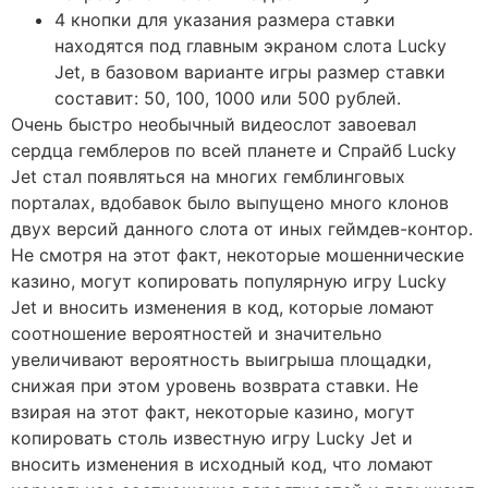
4 кнопки для указания размера ставки
находятся под главным экраном слота Lucky
Jet, в базовом варианте игры размер ставки
составит: 50, 100, 1000 или 500 рублей.
Очень быстро необычный видеослот завоевал
сердца гемблеров по всей планете и Спрайб Lucky
Jet стал появляться на многих гемблинговых
порталах, вдобавок было выпущено много клонов
двух версий данного слота от иных геймдев-контор.
Не смотря на этот факт, некоторые мошеннические
казино, могут копировать популярную игру Lucky
Jet и вносить изменения в код, которые ломают
соотношение вероятностей и значительно
увеличивают вероятность выигрыша площадки,
снижая при этом уровень возврата ставки. Не
взирая на этот факт, некоторые казино, могут
копировать столь известную игру Lucky Jet и
вносить изменения в исходный код, что ломают