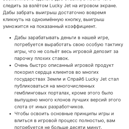
следить за взлётом Lucky Jet на игровом экране.
Дабы забрать выигрыш достаточно вовремя
кликнуть на одноимённую кнопку, выигрыш
умножится на показанный коэффициент.
Дабы зарабатывать деньги в нашей игре,
потребуется выработать свою особую тактику
игры, что не сольёт весь игровой депозит за
парочку плохих ставок.
Очень быстро описанный игровой продукт
покорил сердца клиентов во многих
государствах Земли и Спрайб Lucky Jet стал
публиковаться на многочисленных
гемблинговых порталах, кроме этого было
выпущено много клонов лучших версий этого
слота от иных разработчиков.
Чтобы освоить основные принципы игры и
влиться в игровой процесс полностью, вам
потребуется не больше десяти минут.