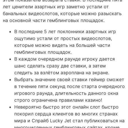
лет ценители азартных игр заметно устали от
банальных видеослотов, которые можно разыскать
на основной части гемблинговых площадок.
В последние 5 лет поклонники азартных игр
ощутимо устали от простых видеослотов,
которые можно видеть на большей части
гемблинговых площадок.
В каждом очередном раунде игроку дается
шанс сделать сразу две ставки, а затем
следить за взлётом аэроплана на экране.
Выбрать значение своей ставки геймер сможет
в течение пяти секунд после старта очередного
игрового раунда, длительность данного окна
строго ограничена правилами казино!
Невероятно быстро этот онлайн слот быстро
покорил сердца клиентов во многих странах
мира и Спрайб Lucky Jet стал публиковаться на
многочисленных гемблинговых сайтах, кроме