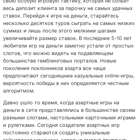
свою особую игровую тактику, которая не сольет
весь депозит клиента за парочку не самых удачных
ставок. Перейдя к игре на деньги, старайтесь
несколько десятков туров сыграть на самых низких
суммах и лишь после этого мелкими шагами
увеличивайте размер ставок. В последние 5-10 лет
любители игр на деньги заметно устали от простых
слотов, что можно видеть на подавляющем
большинстве гемблинговых порталов. Новые
поколения поклонников азарта все чаще
предпочитают сегодняшние казуальные online-игры,
вероятность победы в них определяется честным
алгоритмом.
Давно ушло то время, когда азартные игры на
деньги в сети представлялись в большинстве своем
разными слотами, настольными карточными играми
и рулетками. Сегодня создатели азартных игр
постоянно стараются создать уникальные