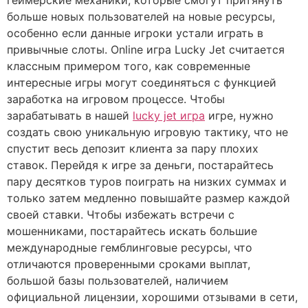
геймерские механики, которые смогут притянуть
больше новых пользователей на новые ресурсы,
особенно если данные игроки устали играть в
привычные слоты. Online игра Lucky Jet считается
классным примером того, как современные
интересные игры могут соединяться с функцией
заработка на игровом процессе. Чтобы
зарабатывать в нашей
lucky jet игра
игре, нужно
создать свою уникальную игровую тактику, что не
спустит весь депозит клиента за пару плохих
ставок. Перейдя к игре за деньги, постарайтесь
пару десятков туров поиграть на низких суммах и
только затем медленно повышайте размер каждой
своей ставки. Чтобы избежать встречи с
мошенниками, постарайтесь искать большие
международные гемблинговые ресурсы, что
отличаются проверенными сроками выплат,
большой базы пользователей, наличием
официальной лицензии, хорошими отзывами в сети,