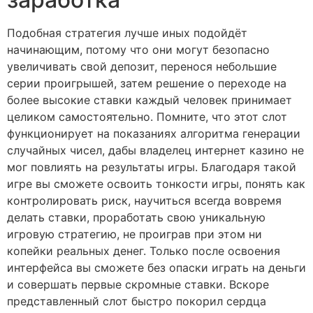
Подобная стратегия лучше иных подойдёт
начинающим, потому что они могут безопасно
увеличивать свой депозит, перенося небольшие
серии проигрышей, затем решение о переходе на
более высокие ставки каждый человек принимает
целиком самостоятельно. Помните, что этот слот
функционирует на показаниях алгоритма генерации
случайных чисел, дабы владелец интернет казино не
мог повлиять на результаты игры. Благодаря такой
игре вы сможете освоить тонкости игры, понять как
контролировать риск, научиться всегда вовремя
делать ставки, проработать свою уникальную
игровую стратегию, не проиграв при этом ни
копейки реальных денег. Только после освоения
интерфейса вы сможете без опаски играть на деньги
и совершать первые скромные ставки. Вскоре
представленный слот быстро покорил сердца