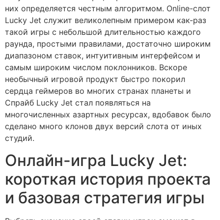
них определяется честным алгоритмом. Online-слот
Lucky Jet служит великолепным примером как-раз
такой игры с небольшой длительностью каждого
раунда, простыми правилами, достаточно широким
диапазоном ставок, интуитивным интерфейсом и
самым широким числом поклонников. Вскоре
необычный игровой продукт быстро покорил
сердца геймеров во многих странах планеты и
Спрайб Lucky Jet стал появляться на
многочисленных азартных ресурсах, вдобавок было
сделано много клонов двух версий слота от иных
студий.
Онлайн-игра Lucky Jet:
короткая история проекта
и базовая стратегия игры