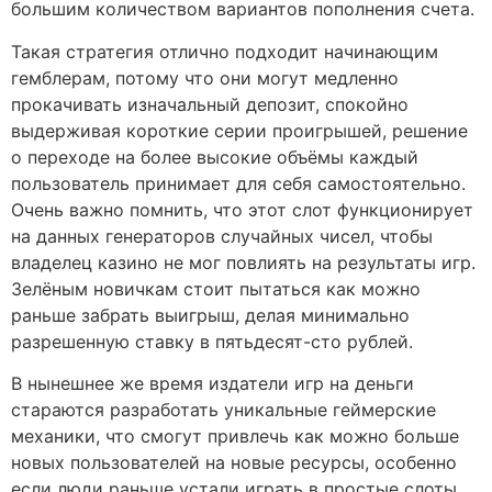
большим количеством вариантов пополнения счета.
Такая стратегия отлично подходит начинающим
гемблерам, потому что они могут медленно
прокачивать изначальный депозит, спокойно
выдерживая короткие серии проигрышей, решение
о переходе на более высокие объёмы каждый
пользователь принимает для себя самостоятельно.
Очень важно помнить, что этот слот функционирует
на данных генераторов случайных чисел, чтобы
владелец казино не мог повлиять на результаты игр.
Зелёным новичкам стоит пытаться как можно
раньше забрать выигрыш, делая минимально
разрешенную ставку в пятьдесят-сто рублей.
В нынешнее же время издатели игр на деньги
стараются разработать уникальные геймерские
механики, что смогут привлечь как можно больше
новых пользователей на новые ресурсы, особенно
если люди раньше устали играть в простые слоты.