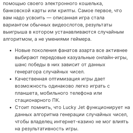
помощью своего электронного кошелька,
банковской карты или крипты. Самое первое, что
вам надо усвоить — описанная игра стала
вариантом обычных видеослотов, результаты
выигрыша в котором устанавливаются случайным
алгоритмом, а не умениями геймера.
Новые поколения фанатов азарта все активнее
выбирают передовые казуальные онлайн-игры,
шанс победы в них зависит от данных
генератора случайных чисел.
Качественная оптимизация игры дает
возможность одинаково легко играть с
планшета, мобильного телефона или
стационарного ПК.
Стоит помнить, что Lucky Jet функционирует на
данных алгоритма генерации случайных чисел,
чтобы владелец интернет-казино не мог влиять
на результативность игры.