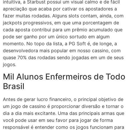
intuitiva, a Starbust possui um visual calmo e de fácil
apreciação que acaba por cativar os apostadores a
fazer muitas rodadas. Alguns slots contam, ainda, com
jackpots progressivos, em que uma porcentagem de
cada aposta contribui para um prêmio acumulado que
pode ser ganho por um único sortudo em algum
momento. No topo da lista, a PG Soft é, de longe, a
desenvolvedora mais popular em nosso cassino, com
quase 70% das rodadas sendo jogadas em um de seus
jogos.
Mil Alunos Enfermeiros de Todo
Brasil
Antes de gerar lucro financeiro, o principal objetivo de
um jogo de cassino é proporcionar diversão e tornar o
dia a dia mais excitante. Uma das principais armas que
você pode usar em seu favor para jogar de forma
responsável é entender como os jogos funcionam para