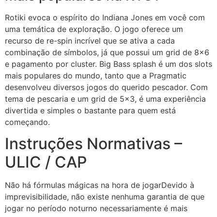
Rotiki evoca o espírito do Indiana Jones em você com
uma temática de exploração. O jogo oferece um
recurso de re-spin incrível que se ativa a cada
combinação de símbolos, já que possui um grid de 8×6
e pagamento por cluster. Big Bass splash é um dos slots
mais populares do mundo, tanto que a Pragmatic
desenvolveu diversos jogos do querido pescador. Com
tema de pescaria e um grid de 5×3, é uma experiência
divertida e simples o bastante para quem está
começando.
Instruções Normativas –
ULIC / CAP
Não há fórmulas mágicas na hora de jogarDevido à
imprevisibilidade, não existe nenhuma garantia de que
jogar no período noturno necessariamente é mais