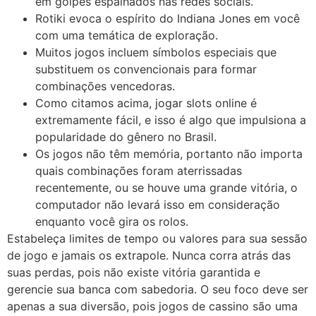
em golpes espalhados nas redes sociais.
Rotiki evoca o espírito do Indiana Jones em você
com uma temática de exploração.
Muitos jogos incluem símbolos especiais que
substituem os convencionais para formar
combinações vencedoras.
Como citamos acima, jogar slots online é
extremamente fácil, e isso é algo que impulsiona a
popularidade do gênero no Brasil.
Os jogos não têm memória, portanto não importa
quais combinações foram aterrissadas
recentemente, ou se houve uma grande vitória, o
computador não levará isso em consideração
enquanto você gira os rolos.
Estabeleça limites de tempo ou valores para sua sessão
de jogo e jamais os extrapole. Nunca corra atrás das
suas perdas, pois não existe vitória garantida e
gerencie sua banca com sabedoria. O seu foco deve ser
apenas a sua diversão, pois jogos de cassino são uma