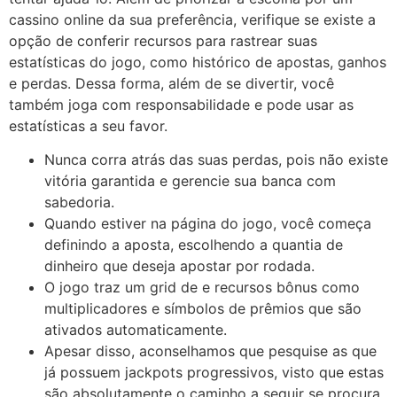
cassino online da sua preferência, verifique se existe a
opção de conferir recursos para rastrear suas
estatísticas do jogo, como histórico de apostas, ganhos
e perdas. Dessa forma, além de se divertir, você
também joga com responsabilidade e pode usar as
estatísticas a seu favor.
Nunca corra atrás das suas perdas, pois não existe
vitória garantida e gerencie sua banca com
sabedoria.
Quando estiver na página do jogo, você começa
definindo a aposta, escolhendo a quantia de
dinheiro que deseja apostar por rodada.
O jogo traz um grid de e recursos bônus como
multiplicadores e símbolos de prêmios que são
ativados automaticamente.
Apesar disso, aconselhamos que pesquise as que
já possuem jackpots progressivos, visto que estas
são absolutamente o caminho a seguir se procura