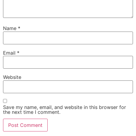
Name
*
Email
*
Website
Save my name, email, and website in this browser for
the next time I comment.