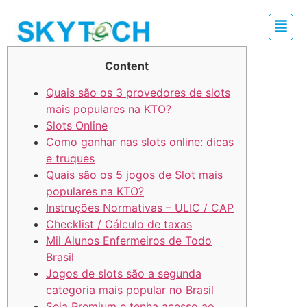
Content
Quais são os 3 provedores de slots
mais populares na KTO?
Slots Online
Como ganhar nas slots online: dicas
e truques
Quais são os 5 jogos de Slot mais
populares na KTO?
Instruções Normativas – ULIC / CAP
Checklist / Cálculo de taxas
Mil Alunos Enfermeiros de Todo
Brasil
Jogos de slots são a segunda
categoria mais popular no Brasil
Seja Premium e tenha acesso ao