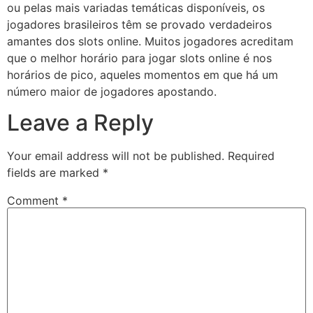
ou pelas mais variadas temáticas disponíveis, os
jogadores brasileiros têm se provado verdadeiros
amantes dos slots online. Muitos jogadores acreditam
que o melhor horário para jogar slots online é nos
horários de pico, aqueles momentos em que há um
número maior de jogadores apostando.
Leave a Reply
Your email address will not be published.
Required
fields are marked
*
Comment
*