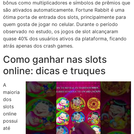
bônus como multiplicadores e símbolos de prêmios que
são ativados automaticamente. Fortune Rabbit é uma
ótima porta de entrada dos slots, principalmente para
quem gosta de jogar no celular. Durante o período
observado no estudo, os jogos de slot alcançaram
quase 40% dos usuários ativos da plataforma, ficando
atrás apenas dos crash games.
Como ganhar nas slots
online: dicas e truques
A
maioria
dos
slots
online
possui
até