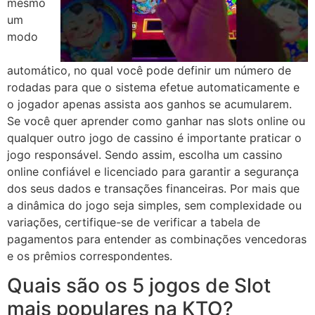
mesmo
um
modo
automático, no qual você pode definir um número de
rodadas para que o sistema efetue automaticamente e
o jogador apenas assista aos ganhos se acumularem.
Se você quer aprender como ganhar nas slots online ou
qualquer outro jogo de cassino é importante praticar o
jogo responsável. Sendo assim, escolha um cassino
online confiável e licenciado para garantir a segurança
dos seus dados e transações financeiras. Por mais que
a dinâmica do jogo seja simples, sem complexidade ou
variações, certifique-se de verificar a tabela de
pagamentos para entender as combinações vencedoras
e os prêmios correspondentes.
Quais são os 5 jogos de Slot
mais populares na KTO?