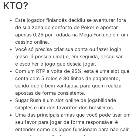
KTO?
Este jogador finlandês decidiu se aventurar fora
de sua zona de conforto de Poker e apostar
apenas 0,25 por rodada na Mega Fortune em um
cassino online.
Você só precisa criar sua conta ou fazer login
(caso já possua uma) e, em seguida, pesquisar
e escolher o jogo que deseja jogar.
Com um RTP à volta de 95%, esta é uma slot que
conta com 5 rolos e 30 linhas de pagamento,
sendo que é bem vantajosa para quem realizar
apostas de forma consistente.
Sugar Rush é um slot online de jogabilidade
simples e um dos favoritos dos brasileiros.
Uma das principais armas que você pode usar em
seu favor para jogar de forma responsável é
entender como os jogos funcionam para não cair