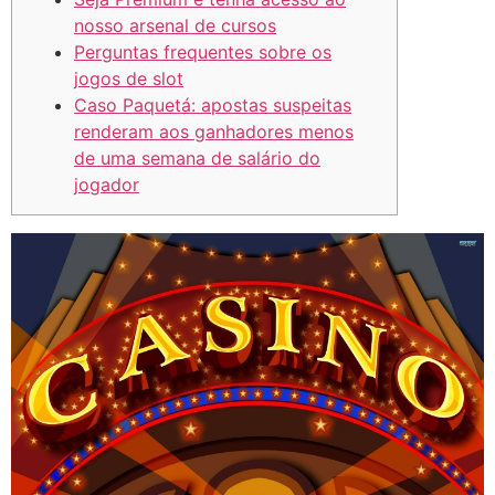
nosso arsenal de cursos
Perguntas frequentes sobre os
jogos de slot
Caso Paquetá: apostas suspeitas
renderam aos ganhadores menos
de uma semana de salário do
jogador