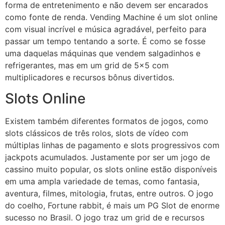
forma de entretenimento e não devem ser encarados
como fonte de renda. Vending Machine é um slot online
com visual incrível e música agradável, perfeito para
passar um tempo tentando a sorte. É como se fosse
uma daquelas máquinas que vendem salgadinhos e
refrigerantes, mas em um grid de 5×5 com
multiplicadores e recursos bônus divertidos.
Slots Online
Existem também diferentes formatos de jogos, como
slots clássicos de três rolos, slots de vídeo com
múltiplas linhas de pagamento e slots progressivos com
jackpots acumulados. Justamente por ser um jogo de
cassino muito popular, os slots online estão disponíveis
em uma ampla variedade de temas, como fantasia,
aventura, filmes, mitologia, frutas, entre outros. O jogo
do coelho, Fortune rabbit, é mais um PG Slot de enorme
sucesso no Brasil. O jogo traz um grid de e recursos