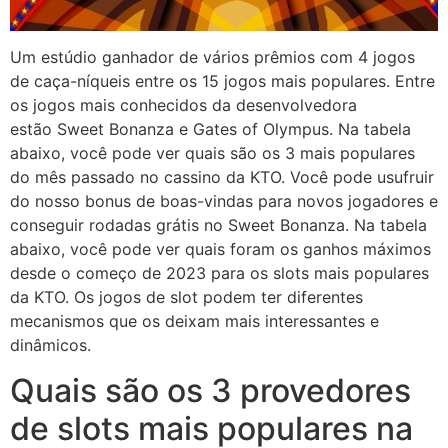
Um estúdio ganhador de vários prêmios com 4 jogos
de caça-níqueis entre os 15 jogos mais populares. Entre
os jogos mais conhecidos da desenvolvedora
estão Sweet Bonanza e Gates of Olympus. Na tabela
abaixo, você pode ver quais são os 3 mais populares
do mês passado no cassino da KTO. Você pode usufruir
do nosso bonus de boas-vindas para novos jogadores e
conseguir rodadas grátis no Sweet Bonanza. Na tabela
abaixo, você pode ver quais foram os ganhos máximos
desde o começo de 2023 para os slots mais populares
da KTO. Os jogos de slot podem ter diferentes
mecanismos que os deixam mais interessantes e
dinâmicos.
Quais são os 3 provedores
de slots mais populares na