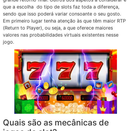
que a escolha do tipo de slots faz toda a diferença,
sendo que isso poderá variar consoante o seu gosto.
Em primeiro lugar tenha atenção às que têm maior RTP
(Return to Player), ou seja, a que oferece maiores
valores nas probabilidades virtuais existentes nesse
jogo.
Quais são as mecânicas de