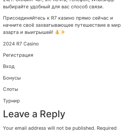
выбирайте удобный для вас способ связи.
Присоединяйтесь к R7 казино прямо сейчас и
начните своё захватывающее путешествие в мир
азарта и выигрышей!
2024 R7 Casino
Регистрация
Вход
Бонусы
Слоты
Турнир
Leave a Reply
Your email address will not be published.
Required