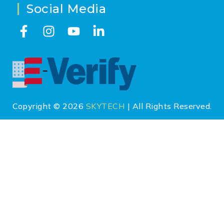
Social Media
Copyright © 2026
SKYTECH
| All Rights Reserved.