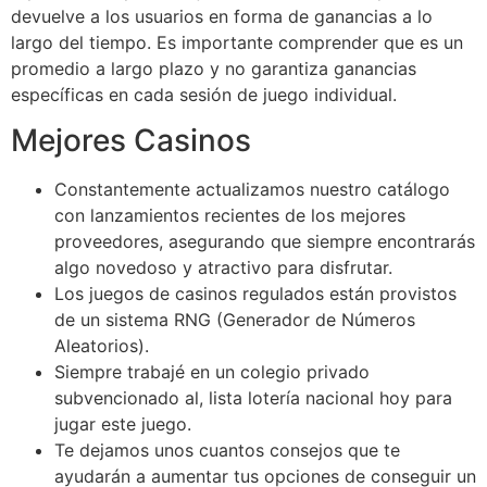
devuelve a los usuarios en forma de ganancias a lo
largo del tiempo. Es importante comprender que es un
promedio a largo plazo y no garantiza ganancias
específicas en cada sesión de juego individual.
Mejores Casinos
Constantemente actualizamos nuestro catálogo
con lanzamientos recientes de los mejores
proveedores, asegurando que siempre encontrarás
algo novedoso y atractivo para disfrutar.
Los juegos de casinos regulados están provistos
de un sistema RNG (Generador de Números
Aleatorios).
Siempre trabajé en un colegio privado
subvencionado al, lista lotería nacional hoy para
jugar este juego.
Te dejamos unos cuantos consejos que te
ayudarán a aumentar tus opciones de conseguir un