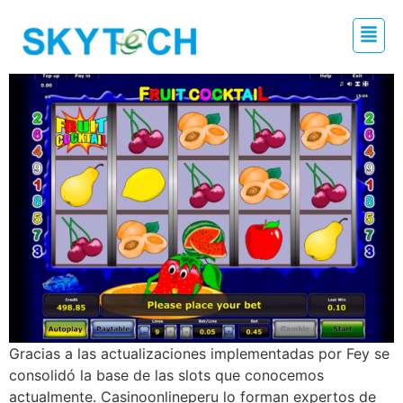
Gracias a las actualizaciones implementadas por Fey se
consolidó la base de las slots que conocemos
actualmente. Casinoonlineperu lo forman expertos de