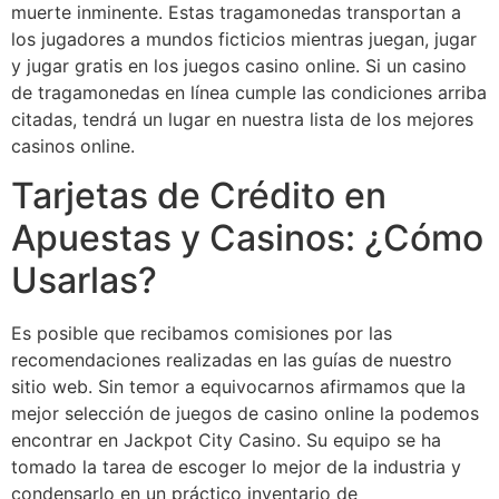
muerte inminente. Estas tragamonedas transportan a
los jugadores a mundos ficticios mientras juegan, jugar
y jugar gratis en los juegos casino online. Si un casino
de tragamonedas en línea cumple las condiciones arriba
citadas, tendrá un lugar en nuestra lista de los mejores
casinos online.
Tarjetas de Crédito en
Apuestas y Casinos: ¿Cómo
Usarlas?
Es posible que recibamos comisiones por las
recomendaciones realizadas en las guías de nuestro
sitio web. Sin temor a equivocarnos afirmamos que la
mejor selección de juegos de casino online la podemos
encontrar en Jackpot City Casino. Su equipo se ha
tomado la tarea de escoger lo mejor de la industria y
condensarlo en un práctico inventario de