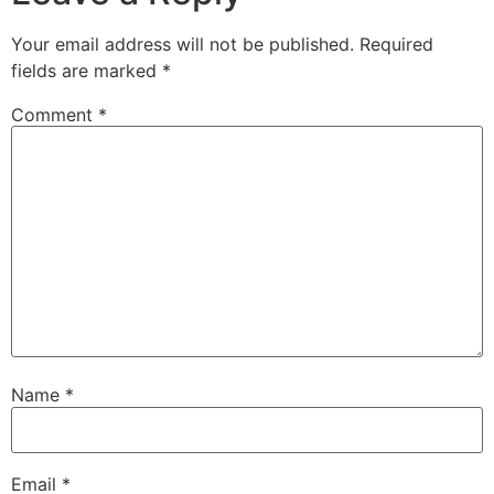
Your email address will not be published.
Required
fields are marked
*
Comment
*
Name
*
Email
*