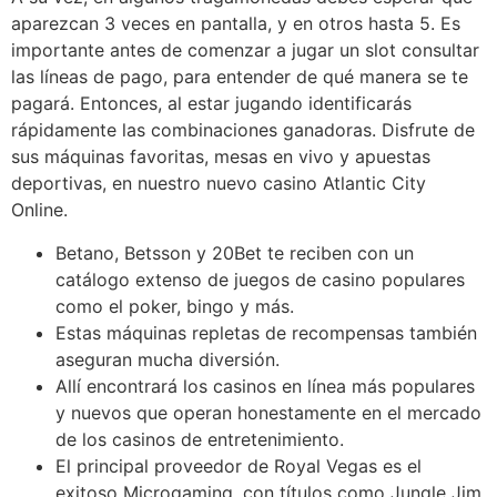
aparezcan 3 veces en pantalla, y en otros hasta 5. Es
importante antes de comenzar a jugar un slot consultar
las líneas de pago, para entender de qué manera se te
pagará. Entonces, al estar jugando identificarás
rápidamente las combinaciones ganadoras. Disfrute de
sus máquinas favoritas, mesas en vivo y apuestas
deportivas, en nuestro nuevo casino Atlantic City
Online.
Betano, Betsson y 20Bet te reciben con un
catálogo extenso de juegos de casino populares
como el poker, bingo y más.
Estas máquinas repletas de recompensas también
aseguran mucha diversión.
Allí encontrará los casinos en línea más populares
y nuevos que operan honestamente en el mercado
de los casinos de entretenimiento.
El principal proveedor de Royal Vegas es el
exitoso Microgaming, con títulos como Jungle Jim