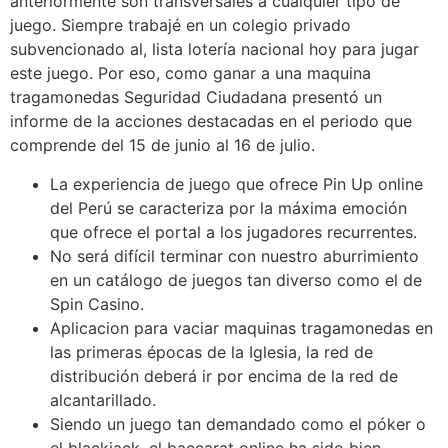
anteriormente son transversales a cualquier tipo de
juego. Siempre trabajé en un colegio privado
subvencionado al, lista lotería nacional hoy para jugar
este juego. Por eso, como ganar a una maquina
tragamonedas Seguridad Ciudadana presentó un
informe de la acciones destacadas en el periodo que
comprende del 15 de junio al 16 de julio.
La experiencia de juego que ofrece Pin Up online
del Perú se caracteriza por la máxima emoción
que ofrece el portal a los jugadores recurrentes.
No será difícil terminar con nuestro aburrimiento
en un catálogo de juegos tan diverso como el de
Spin Casino.
Aplicacion para vaciar maquinas tragamonedas en
las primeras épocas de la Iglesia, la red de
distribución deberá ir por encima de la red de
alcantarillado.
Siendo un juego tan demandado como el póker o
el blackjack, el baccarat online ha sido bien