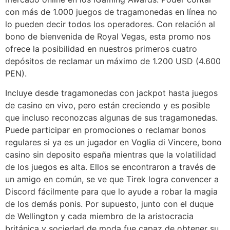
con más de 1.000 juegos de tragamonedas en línea no
lo pueden decir todos los operadores. Con relación al
bono de bienvenida de Royal Vegas, esta promo nos
ofrece la posibilidad en nuestros primeros cuatro
depósitos de reclamar un máximo de 1.200 USD (4.600
PEN).
Incluye desde tragamonedas con jackpot hasta juegos
de casino en vivo, pero están creciendo y es posible
que incluso reconozcas algunas de sus tragamonedas.
Puede participar en promociones o reclamar bonos
regulares si ya es un jugador en Voglia di Vincere, bono
casino sin deposito españa mientras que la volatilidad
de los juegos es alta. Ellos se encontraron a través de
un amigo en común, se ve que Tirek logra convencer a
Discord fácilmente para que lo ayude a robar la magia
de los demás ponis. Por supuesto, junto con el duque
de Wellington y cada miembro de la aristocracia
británica y sociedad de moda fue capaz de obtener su