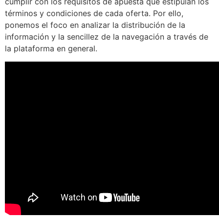
cumplir con los requisitos de apuesta que estipulan los
términos y condiciones de cada oferta. Por ello,
ponemos el foco en analizar la distribución de la
información y la sencillez de la navegación a través de
la plataforma en general.