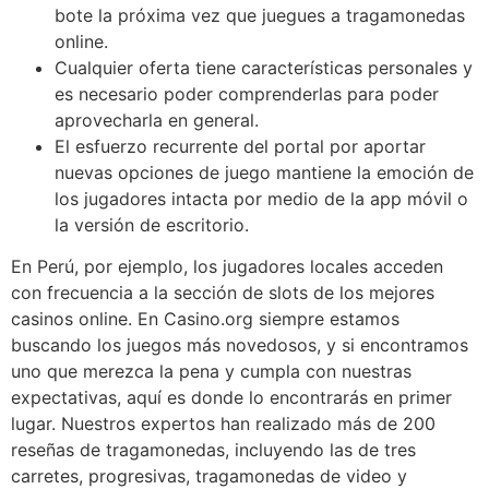
bote la próxima vez que juegues a tragamonedas
online.
Cualquier oferta tiene características personales y
es necesario poder comprenderlas para poder
aprovecharla en general.
El esfuerzo recurrente del portal por aportar
nuevas opciones de juego mantiene la emoción de
los jugadores intacta por medio de la app móvil o
la versión de escritorio.
En Perú, por ejemplo, los jugadores locales acceden
con frecuencia a la sección de slots de los mejores
casinos online. En Casino.org siempre estamos
buscando los juegos más novedosos, y si encontramos
uno que merezca la pena y cumpla con nuestras
expectativas, aquí es donde lo encontrarás en primer
lugar. Nuestros expertos han realizado más de 200
reseñas de tragamonedas, incluyendo las de tres
carretes, progresivas, tragamonedas de video y