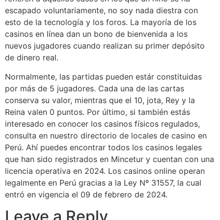
escapado voluntariamente, no soy nada diestra con
esto de la tecnología y los foros. La mayoría de los
casinos en línea dan un bono de bienvenida a los
nuevos jugadores cuando realizan su primer depósito
de dinero real.
Normalmente, las partidas pueden estár constituidas
por más de 5 jugadores. Cada una de las cartas
conserva su valor, mientras que el 10, jota, Rey y la
Reina valen 0 puntos. Por último, si también estás
interesado en conocer los casinos físicos regulados,
consulta en nuestro directorio de locales de casino en
Perú. Ahí puedes encontrar todos los casinos legales
que han sido registrados en Mincetur y cuentan con una
licencia operativa en 2024. Los casinos online operan
legalmente en Perú gracias a la Ley Nº 31557, la cual
entró en vigencia el 09 de febrero de 2024.
Leave a Reply