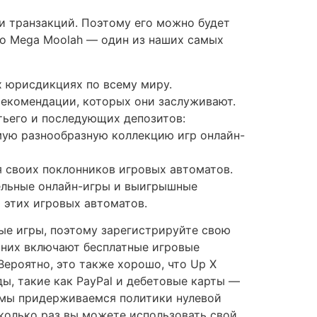
и транзакций. Поэтому его можно будет
то Mega Moolah — один из наших самых
х юрисдикциях по всему миру.
рекомендации, которых они заслуживают.
тьего и последующих депозитов:
амую разнообразную коллекцию игр онлайн-
я своих поклонников игровых автоматов.
тельные онлайн-игры и выигрышные
 этих игровых автоматов.
ые игры, поэтому зарегистрируйте свою
з них включают бесплатные игровые
Вероятно, это также хорошо, что Up X
ы, такие как PayPal и дебетовые карты —
у мы придерживаемся политики нулевой
колько раз вы можете использовать свой