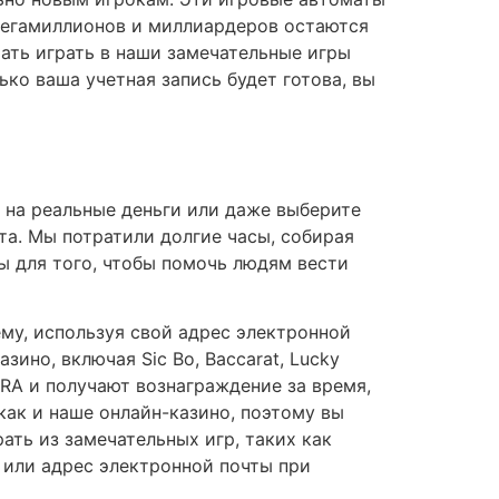
 мегамиллионов и миллиардеров остаются
чать играть в наши замечательные игры
ько ваша учетная запись будет готова, вы
у на реальные деньги или даже выберите
а. Мы потратили долгие часы, собирая
ы для того, чтобы помочь людям вести
ему, используя свой адрес электронной
ино, включая Sic Bo, Baccarat, Lucky
GRA и получают вознаграждение за время,
как и наше онлайн-казино, поэтому вы
ать из замечательных игр, таких как
мя или адрес электронной почты при