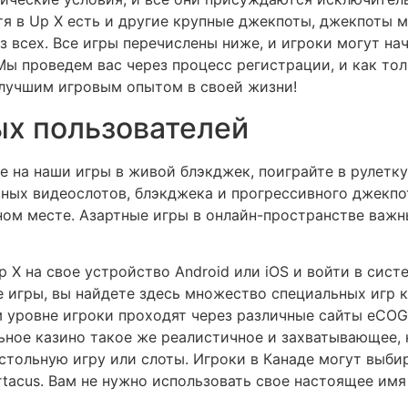
отя в Up X есть и другие крупные джекпоты, джекпоты
 всех. Все игры перечислены ниже, и игроки могут на
 Мы проведем вас через процесс регистрации, и как тол
 лучшим игровым опытом в своей жизни!
х пользователей
те на наши игры в живой блэкджек, поиграйте в рулетк
ных видеослотов, блэкджека и прогрессивного джекпот
ом месте. Азартные игры в онлайн-пространстве важн
 X на свое устройство Android или iOS и войти в сист
 игры, вы найдете здесь множество специальных игр каз
том уровне игроки проходят через различные сайты eCO
ьное казино такое же реалистичное и захватывающее, 
стольную игру или слоты. Игроки в Канаде могут выбир
Spartacus. Вам не нужно использовать свое настоящее и