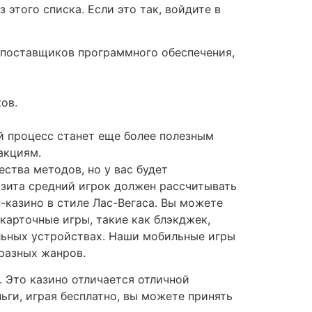
этого списка. Если это так, войдите в
 поставщиков программного обеспечения,
ов.
й процесс станет еще более полезным
акциям.
ства методов, но у вас будет
озита средний игрок должен рассчитывать
-казино в стиле Лас-Вегаса. Вы можете
карточные игры, такие как блэкджек,
ильных устройствах. Наши мобильные игры
разных жанров.
. Это казино отличается отличной
ьги, играя бесплатно, вы можете принять