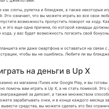
рах с джекпотами.
е как слоты, рулетка и блэкджек, а также некоторые 
й. Это означает, что вы можете играть во все свои люб
 упустите возможность пропустить поворот на ходу. К
 и это еще одна причина, по которой канадцы должны
 кода, у вас будет возможность погасить свой бонусн
планшета или даже смартфона и оставаться на связи с
страции, чтобы вы не ошиблись. Любите ли вы блэкджек
играть на деньги в Up X
азино из магазина iTunes или Google Play, и вы готов
о помочь вам играть в Up X, а не стать помехой. Это 
знаграждений за депозит, а также множеством способо
можете зарабатывать очки, и в конце каждого месяца 
ы вывести средства, вы можете сделать это без ограни