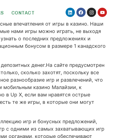
RS
CONTACT
ные впечатления от игры в казино. Наши
емые нами игры можно играть, не выходя
 узнать о последних предложениях и
трационным бонусом в размере 1 канадского
х депозитных денег.На сайте предусмотрен
только, сколько захотят, поскольку все
ное разнообразие игр и развлечений, что
м мобильным казино Малайзии, к
о в Up X, если вам нравятся острые
есть те же игры, в которые они могут
оллекцию игр и бонусных предложений,
гр с одними из самых захватывающих игр
ми органами, которые обеспечивают