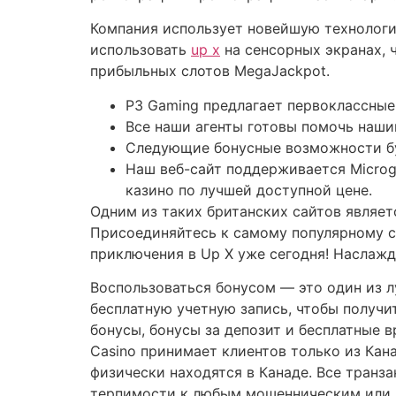
Компания использует новейшую технологи
использовать
up x
на сенсорных экранах, 
прибыльных слотов MegaJackpot.
P3 Gaming предлагает первоклассные
Все наши агенты готовы помочь наши
Следующие бонусные возможности буд
Наш веб-сайт поддерживается Microg
казино по лучшей доступной цене.
Одним из таких британских сайтов являет
Присоединяйтесь к самому популярному с
приключения в Up X уже сегодня! Наслажд
Воспользоваться бонусом — это один из л
бесплатную учетную запись, чтобы получи
бонусы, бонусы за депозит и бесплатные 
Casino принимает клиентов только из Кан
физически находятся в Канаде. Все транз
терпимости к любым мошенническим или н