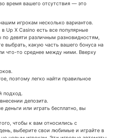
ры во время вашего отсутствия — это
нашим игрокам несколько вариантов.
в Up X Casino есть все популярные
ы по девяти различным разновидностям,
е выбрать, какую часть вашего бонуса на
или что-то среднее между ними. Вверху
оков.
ое, поэтому легко найти правильное
й подход.
внесении депозита.
е деньги или играть бесплатно, вы
ого, чтобы к вам относились с
день, выберите свои любимые и играйте в
ьно новым игрокам. Эти игровые автоматы