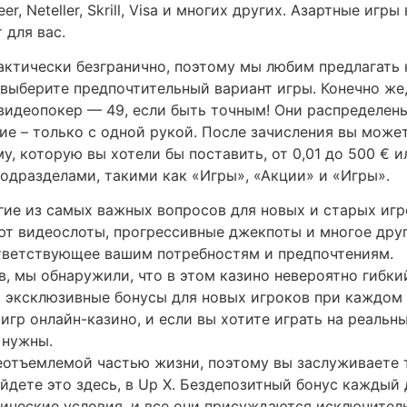
er, Neteller, Skrill, Visa и многих других. Азартные иг
 для вас.
актически безгранично, поэтому мы любим предлагать 
ыберите предпочтительный вариант игры. Конечно же, 
 видеопокер — 49, если быть точным! Они распределен
ие – только с одной рукой. После зачисления вы может
у, которую вы хотели бы поставить, от 0,01 до 500 € 
одразделами, такими как «Игры», «Акции» и «Игры».
гие из самых важных вопросов для новых и старых игр
т видеослоты, прогрессивные джекпоты и многое друг
ответствующее вашим потребностям и предпочтениям.
в, мы обнаружили, что в этом казино невероятно гибки
 эксклюзивные бонусы для новых игроков при каждом 
игр онлайн-казино, и если вы хотите играть на реальны
 нужны.
еотъемлемой частью жизни, поэтому вы заслуживаете т
йдете это здесь, в Up X. Бездепозитный бонус каждый 
фические условия, и все они присуждаются исключител