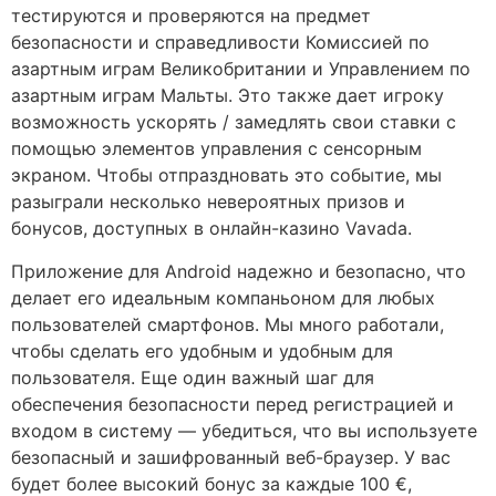
тестируются и проверяются на предмет
безопасности и справедливости Комиссией по
азартным играм Великобритании и Управлением по
азартным играм Мальты. Это также дает игроку
возможность ускорять / замедлять свои ставки с
помощью элементов управления с сенсорным
экраном. Чтобы отпраздновать это событие, мы
разыграли несколько невероятных призов и
бонусов, доступных в онлайн-казино Vavada.
Приложение для Android надежно и безопасно, что
делает его идеальным компаньоном для любых
пользователей смартфонов. Мы много работали,
чтобы сделать его удобным и удобным для
пользователя. Еще один важный шаг для
обеспечения безопасности перед регистрацией и
входом в систему — убедиться, что вы используете
безопасный и зашифрованный веб-браузер. У вас
будет более высокий бонус за каждые 100 €,