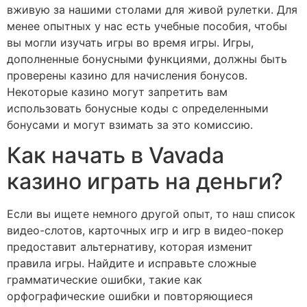
вживую за нашими столами для живой рулетки. Для
менее опытных у нас есть учебные пособия, чтобы
вы могли изучать игры во время игры. Игры,
дополненные бонусными функциями, должны быть
проверены казино для начисления бонусов.
Некоторые казино могут запретить вам
использовать бонусные коды с определенными
бонусами и могут взимать за это комиссию.
Как начать в Vavada
казино играть на деньги?
Если вы ищете немного другой опыт, то наш список
видео-слотов, карточных игр и игр в видео-покер
предоставит альтернативу, которая изменит
правила игры. Найдите и исправьте сложные
грамматические ошибки, такие как
орфографические ошибки и повторяющиеся