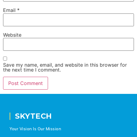
Email
*
Website
Save my name, email, and website in this browser for
the next time I comment.
SKYTECH
Your Vision Is Our Mission