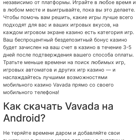
независимо от платформы. Играйте в любое время и
в любом месте и выигрывайте, пока вы это делаете.
Чтобы помочь вам решить, какие игры лучше всего
подходят для вас и ваших игровых вкусов, на
каждом игровом экране казино есть категория игр.
Ваш беспроцентный бездепозитный бонус казино
будет зачислен на ваш счет в казино в течение 3-5
дней после подтверждения вашего способа оплаты.
Тратьте меньше времени на поиск любимых игр,
игровых автоматов и других игр казино — и
наслаждайтесь лучшими возможностями
мобильного казино Vavada прямо со своего
мобильного телефона!
Как скачать Vavada на
Android?
Не теряйте времени даром и добавляйте свои