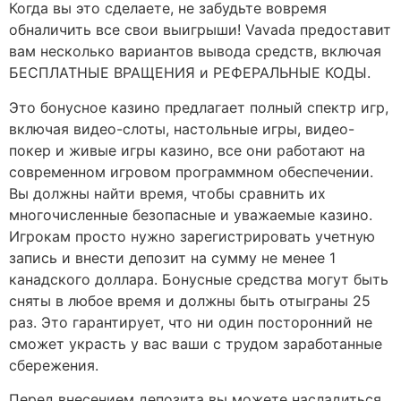
Когда вы это сделаете, не забудьте вовремя
обналичить все свои выигрыши! Vavada предоставит
вам несколько вариантов вывода средств, включая
БЕСПЛАТНЫЕ ВРАЩЕНИЯ и РЕФЕРАЛЬНЫЕ КОДЫ.
Это бонусное казино предлагает полный спектр игр,
включая видео-слоты, настольные игры, видео-
покер и живые игры казино, все они работают на
современном игровом программном обеспечении.
Вы должны найти время, чтобы сравнить их
многочисленные безопасные и уважаемые казино.
Игрокам просто нужно зарегистрировать учетную
запись и внести депозит на сумму не менее 1
канадского доллара. Бонусные средства могут быть
сняты в любое время и должны быть отыграны 25
раз. Это гарантирует, что ни один посторонний не
сможет украсть у вас ваши с трудом заработанные
сбережения.
Перед внесением депозита вы можете насладиться