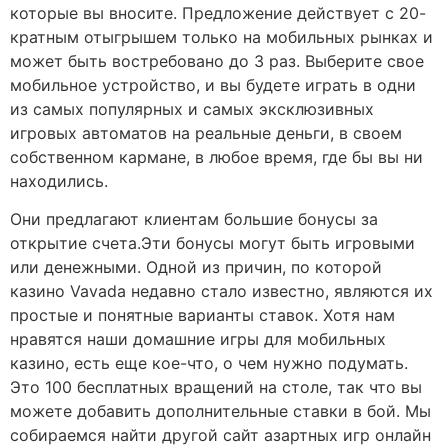
которые вы вносите. Предложение действует с 20-
кратным отыгрышем только на мобильных рынках и
может быть востребовано до 3 раз. Выберите свое
мобильное устройство, и вы будете играть в одни
из самых популярных и самых эксклюзивных
игровых автоматов на реальные деньги, в своем
собственном кармане, в любое время, где бы вы ни
находились.
Они предлагают клиентам большие бонусы за
открытие счета.Эти бонусы могут быть игровыми
или денежными. Одной из причин, по которой
казино Vavada недавно стало известно, являются их
простые и понятные варианты ставок. Хотя нам
нравятся наши домашние игры для мобильных
казино, есть еще кое-что, о чем нужно подумать.
Это 100 бесплатных вращений на столе, так что вы
можете добавить дополнительные ставки в бой. Мы
собираемся найти другой сайт азартных игр онлайн