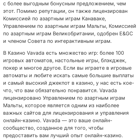
с более выгодным бонусным предложением, чем
этот. Помимо репутации, он также лицензирован
Комиссией по азартным играм Канаваке,
Управлением по азартным играм Мальты, Комиссией
по азартным играм Великобритании, одобрен E&GC
и членом Совета по интерактивным играм.
В Казино Vavada есть множество игр: более 100
игровых автоматов, настольные игры, блэкджек,
покер и многое другое. Если вы играете в игровые
автоматы и любите искать самые большие выплаты
и самый высокий джекпот в казино, у нас есть кое-
что, что вам обязательно понравится. Vavada
лицензировано Управлением по азартным играм
Мальты, которое является одним из наиболее
важных сайтов для лицензирования и управления
онлайн-казино. Vavada — это ваше онлайн-
сообщество, созданное для того, чтобы
предоставить вам лучший опыт онлайн-казино.