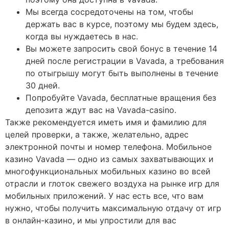
Мы всегда сосредоточены на том, чтобы
держать вас в курсе, поэтому мы будем здесь,
когда вы нуждаетесь в нас.
Вы можете запросить свой бонус в течение 14
дней после регистрации в Vavada, а требования
по отыгрышу могут быть выполнены в течение
30 дней.
Попробуйте Vavada, бесплатные вращения без
депозита ждут вас на Vavada-casino.
Также рекомендуется иметь имя и фамилию для
целей проверки, а также, желательно, адрес
электронной почты и номер телефона. Мобильное
казино Vavada — одно из самых захватывающих и
многофункциональных мобильных казино во всей
отрасли и глоток свежего воздуха на рынке игр для
мобильных приложений. У нас есть все, что вам
нужно, чтобы получить максимальную отдачу от игр
в онлайн-казино, и мы упростили для вас