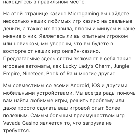
находитесь в правильном месте.
На этой странице казино Microgaming вы найдете
несколько наших любимых игр казино на реальные
деньги, а также их правила, плюсы и минусы и наше
мнение о них. Являетесь ли вы опытным игроком
или новичком, мы уверены, что вы будете в
восторге от наших игр онлайн-казино.
Предлагаемые здесь слоты включают в себя такие
игровые автоматы, как Lucky Lady’s Charm, Jungle
Empire, Nineteen, Book of Ra и многие другие.
Мы совместимы со всеми Android, iOS и другими
мобильными устройствами. Мы всегда рады помочь
вам найти любимые игры, решить проблему или
даже просто сделать ваш игровой опыт более
полезным. Самым большим преимуществом игр
Vavada Casino является то, что загрузка не
требуется.