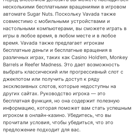
несколькими бесплатными вращениями в игровом
автомате Sugar Nuts. Поскольку Vavada также
совместимо с мобильными устройствами и
настольными компьютерами, вы сможете играть в
игры в любое время, в любом месте и в любое
время. Vavada также предлагает игрокам
бесплатные деньги и бесплатные вращения в
различных играх, таких как Casino Hold’em, Monkey
Barrels и Reefer Madness. Это дает возможность
выбрать классический или прогрессивный слот с
джекпотом или получить доступ к ряду
эксклюзивных слотов, которые недоступны на
других сайтах. Руководство игрока — это
бесплатная функция, но она содержит полезную
информацию, которая поможет вам стать успешным
игроком в онлайн-казино. Убедитесь, что вы
прочитали условия, чтобы убедиться, что это
предложение подходит для вас.