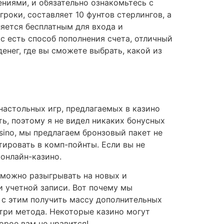
ниями, и обязательно ознакомьтесь с
оки, составляет 10 фунтов стерлингов, а
ляется бесплатным для входа и
с есть способ пополнения счета, отличный
енег, где вы сможете выбрать, какой из
настольных игр, предлагаемых в казино
ь, поэтому я не видел никаких бонусных
sino, мы предлагаем бронзовый пакет не
тировать в комп-пойнты. Если вы не
 онлайн-казино.
 можно разыгрывать на новых и
и учетной записи. Вот почему мы
е с этим получить массу дополнительных
 три метода. Некоторые казино могут
орое вам не нравится!