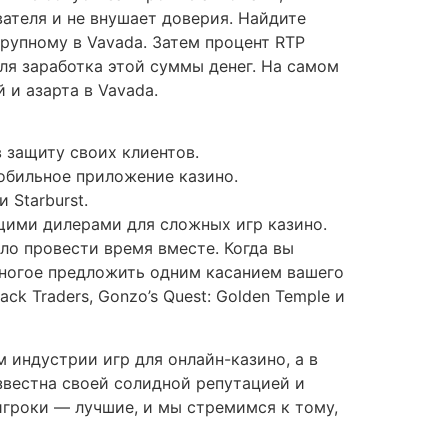
вателя и не внушает доверия. Найдите
рупному в Vavada. Затем процент RTP
ля заработка этой суммы денег. На самом
 и азарта в Vavada.
 защиту своих клиентов.
мобильное приложение казино.
 Starburst.
щими дилерами для сложных игр казино.
ело провести время вместе. Когда вы
многое предложить одним касанием вашего
k Traders, Gonzo’s Quest: Golden Temple и
 индустрии игр для онлайн-казино, а в
звестна своей солидной репутацией и
 игроки — лучшие, и мы стремимся к тому,