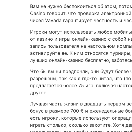
Вам не нужно беспокоиться об этом, пото
Casino говорит, что проверка электронн
чисел Vavada гарантирует честность и чес
Игроки могут использовать любое мобильн
от казино и игры онлайн-казино с собой 
запись пользователя на настольном комп
активируйте ее. К ним относятся турниры
лучших онлайн-казино бесплатно, заботяс
Что бы вы ни предпочли, они будут более
разрешены, так как я где-то читал, что (п
предлагается более 75 игр, включая насто
другое.
Лучшая часть жизни в двадцать первом ве
бонус в размере 700 € и еженедельные бо
есть игроки, которые используют операци
играть столько, сколько захотите. Хотя 