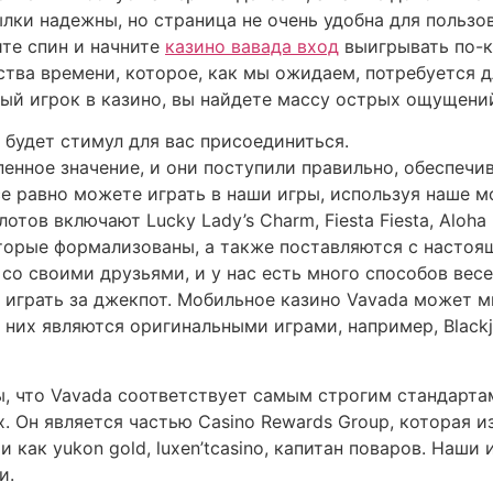
ылки надежны, но страница не очень удобна для пользо
те спин и начните
казино вавада вход
выигрывать по-к
тва времени, которое, как мы ожидаем, потребуется д
ный игрок в казино, вы найдете массу острых ощущений
a будет стимул для вас присоединиться.
енное значение, и они поступили правильно, обеспечив
се равно можете играть в наши игры, используя наше 
ов включают Lucky Lady’s Charm, Fiesta Fiesta, Aloha и
торые формализованы, а также поставляются с настоя
 со своими друзьями, и у нас есть много способов вес
е играть за джекпот. Мобильное казино Vavada может 
них являются оригинальными играми, например, Blackjac
ы, что Vavada соответствует самым строгим стандартам
. Он является частью Casino Rewards Group, которая и
как yukon gold, luxen’tcasino, капитан поваров. Наши
и.