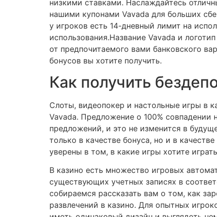
низкими ставками. Наслаждайтесь отличн
нашими купонами Vavada для больших сбер
у игроков есть 14-дневный лимит на испо
использования.Название Vavada и логотип
от предпочитаемого вами банковского вари
бонусов вы хотите получить.
Как получить бездепо
Слоты, видеопокер и настольные игры в к
Vavada. Предложение о 100% совпадении н
предложений, и это не изменится в будущ
только в качестве бонуса, но и в качеств
уверены в том, в какие игры хотите играт
В казино есть множество игровых автома
существующих учетных записях в соответс
собираемся рассказать вам о том, как за
развлечений в казино. Для опытных игрок
иметь одинаковый дизайн и выглядеть нем