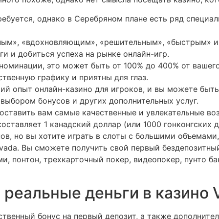
ребуется, однако в Серебряном плане есть ряд специа
ным», «вдохновляющим», «решительным», «быстрым» и
ги и добиться успеха на рынке онлайн-игр.
номинации, это может быть от 100% до 400% от вашего
твенную графику и приятны для глаз.
й опыт онлайн-казино для игроков, и вы можете быть у
 выбором бонусов и других дополнительных услуг.
доставить вам самые качественные и увлекательные во
ставляет 1 канадский доллар (или 1000 гонконгских д
ов, но вы хотите играть в слоты с большими объемами
vada. Вы сможете получить свой первый бездепозитный
и, понтон, трехкарточный покер, видеопокер, пунто ба
 реальные деньги в казино 
твенный бонус на первый депозит, а также дополните