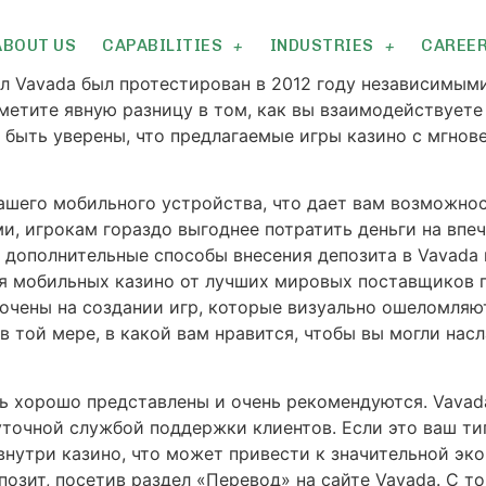
ABOUT US
CAPABILITIES
INDUSTRIES
CAREE
ел Vavada был протестирован в 2012 году независимым
аметите явную разницу в том, как вы взаимодействуете
 быть уверены, что предлагаемые игры казино с мгнов
ашего мобильного устройства, что дает вам возможност
, игрокам гораздо выгоднее потратить деньги на впеча
ь дополнительные способы внесения депозита в Vavada
ля мобильных казино от лучших мировых поставщиков 
очены на создании игр, которые визуально ошеломляют
в той мере, в какой вам нравится, чтобы вы могли нас
нь хорошо представлены и очень рекомендуются. Vava
точной службой поддержки клиентов. Если это ваш ти
три казино, что может привести к значительной экономи
епозит, посетив раздел «Перевод» на сайте Vavada. С т