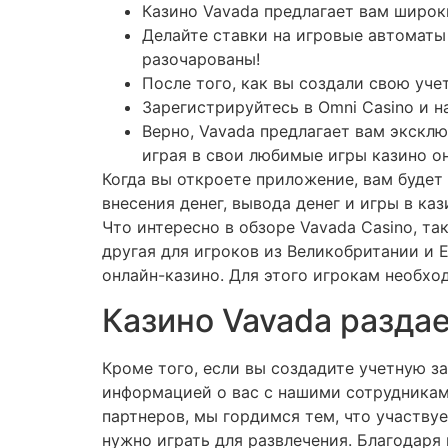
Казино Vavada предлагает вам широк
Делайте ставки на игровые автоматы
разочарованы!
После того, как вы создали свою уче
Зарегистрируйтесь в Omni Casino и н
Верно, Vavada предлагает вам эксклю
играя в свои любимые игры казино о
Когда вы откроете приложение, вам будет
внесения денег, вывода денег и игры в ка
Что интересно в обзоре Vavada Casino, та
другая для игроков из Великобритании и 
онлайн-казино. Для этого игрокам необхо
Казино Vavada разда
Кроме того, если вы создадите учетную 
информацией о вас с нашими сотрудникам
партнеров, мы гордимся тем, что участву
нужно играть для развлечения. Благодар