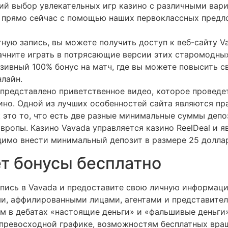
ий выбор увлекательных игр казино с различными вари
 прямо сейчас с помощью наших первоклассных предло
тную запись, вы можете получить доступ к веб-сайту V
ачните играть в потрясающие версии этих старомодных
зивный 100% бонус на матч, где вы можете повысить с
нлайн.
 представлено приветственное видео, которое проведет
зино. Одной из лучших особенностей сайта являются пр
к это то, что есть две разные минимальные суммы депо
Европы. Казино Vavada управляется казино ReelDeal и
димо внести минимальный депозит в размере 25 доллар
ет бонусы бесплатно
запись в Vavada и предоставите свою личную информа
и, аффилированными лицами, агентами и представителя
ем в дебатах «настоящие деньги» и «фальшивые деньги»
я превосходной графике, возможностям бесплатных вр