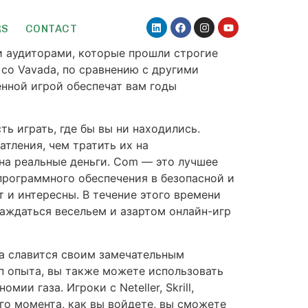
RS
CONTACT
и аудиторами, которые прошли строгие
 со Vavada, по сравнению с другими
енной игрой обеспечат вам годы
ь играть, где бы вы ни находились.
тления, чем тратить их на
 на реальные деньги. Com — это лучшее
программного обеспечения в безопасной и
 и интересны. В течение этого времени
лаждаться весельем и азартом онлайн-игр
da славится своим замечательным
п опыта, вы также можете использовать
и газа. Игроки с Neteller, Skrill,
ого момента, как вы войдете, вы сможете