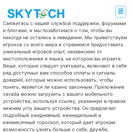
Свяжитесь с нашей службой поддержки, форумами
и блогами, и мы позаботимся о том, чтобы вы
никогда не остались в неведении. Мы приветствуем
игроков со всего мира и стремимся предоставить
уникальный игровой опыт, независимо от
местоположения и языка, на котором вы играете.
Вещи, которые следует учитывать, включают в себя
ряд доступных вам способов оплаты и сигналы
доверия, которые можно использовать, чтобы
понять, является ли казино законным. Приложение
vavada можно загрузить с вашего мобильного
устройства, используя ссылку, указанную в правом
нижнем углу вашего устройства. Он предлагает
подробный ежедневный, еженедельный и
ежемесячный гороскоп, который дает игрокам
возможность узнать больше о себе, дружбе,