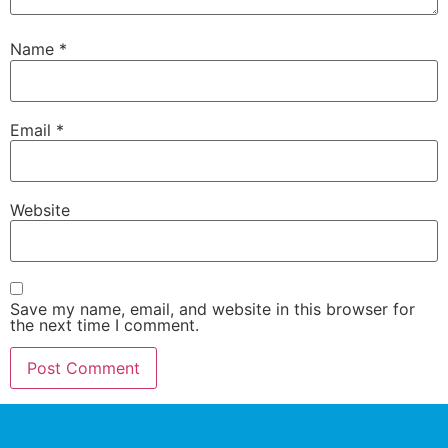
Name
*
Email
*
Website
Save my name, email, and website in this browser for
the next time I comment.