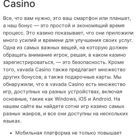
Casino
Все, что вам нужно, это ваш смартфон или планшет,
а наш бонус — это простой и экономящий время
процесс. Это казино показывает, что они приложили
много усилий и времени для улучшения своих услуг.
Одна из самых важных вещей, на которую должен
обращать внимание игрок, решая, в каком казино
зарегистрироваться, — это безопасность. Кроме
того, vavada Casino также предлагает множество
других бонусов, а также подарочные карты. Мы
обнаружили, что в vavada Casino есть множество
игр, доступных на разных устройствах, включая
основные, такие как Windows, iOS и Android. На
нашем сайте вы найдете сотни игр казино самых
разных жанров, и все они доступны на нескольких
языках.
Мобильная платформа не только повышает