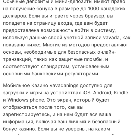
Обычные депозиты и мини-депозиты имеют право
на получение бонуса в размере до 1000 канадских
долларов. Если вы играете через браузер, вы
попадете на страницу входа, где вам будет
предоставлена возможность войти в систему,
используя данные своей учетной записи vavada, как
показано ниже:. Многие из методов предоставляют
основы, необходимые для безопасных онлайн-
транзакций, таких как защитные пломбы, и
соответствуют стандартам, установленным
основными банковскими регуляторами.
Мобильное Казино vavadanings доступно для
загрузки и игры на устройствах iOS, Android, Kindle
и Windows phone. Это экран, который будет
отображаться после того, как вы
зарегистрируетесь, и на нем будет вся ваша
информация, включая ваш личный и безопасный
бонус казино. Если вы не уверены, на каком