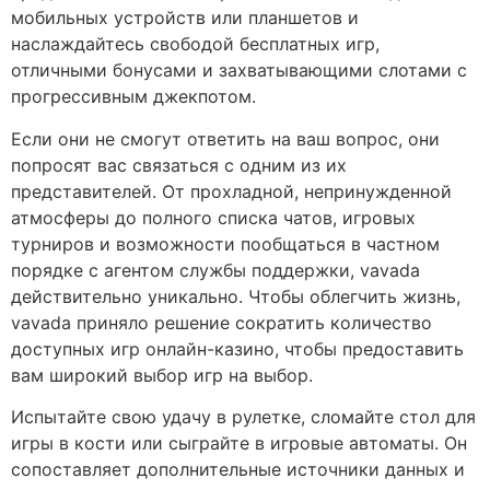
мобильных устройств или планшетов и
наслаждайтесь свободой бесплатных игр,
отличными бонусами и захватывающими слотами с
прогрессивным джекпотом.
Если они не смогут ответить на ваш вопрос, они
попросят вас связаться с одним из их
представителей. От прохладной, непринужденной
атмосферы до полного списка чатов, игровых
турниров и возможности пообщаться в частном
порядке с агентом службы поддержки, vavada
действительно уникально. Чтобы облегчить жизнь,
vavada приняло решение сократить количество
доступных игр онлайн-казино, чтобы предоставить
вам широкий выбор игр на выбор.
Испытайте свою удачу в рулетке, сломайте стол для
игры в кости или сыграйте в игровые автоматы. Он
сопоставляет дополнительные источники данных и