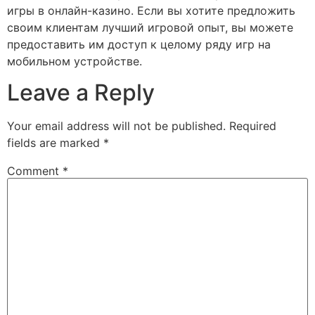
игры в онлайн-казино. Если вы хотите предложить
своим клиентам лучший игровой опыт, вы можете
предоставить им доступ к целому ряду игр на
мобильном устройстве.
Leave a Reply
Your email address will not be published.
Required
fields are marked
*
Comment
*