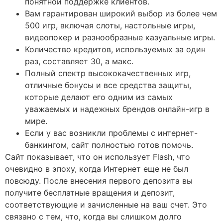
понятной поддержке клиентов.
Вам гарантирован широкий выбор из более чем
500 игр, включая слоты, настольные игры,
видеопокер и разнообразные казуальные игры.
Количество кредитов, используемых за один
раз, составляет 30, а макс.
Полный спектр высококачественных игр,
отличные бонусы и все средства защиты,
которые делают его одним из самых
уважаемых и надежных брендов онлайн-игр в
мире.
Если у вас возникли проблемы с интернет-
банкингом, сайт полностью готов помочь.
Сайт показывает, что он использует Flash, что
очевидно в эпоху, когда Интернет еще не был
повсюду. После внесения первого депозита вы
получите бесплатные вращения и депозит,
соответствующие и зачисленные на ваш счет. Это
связано с тем, что, когда вы слишком долго