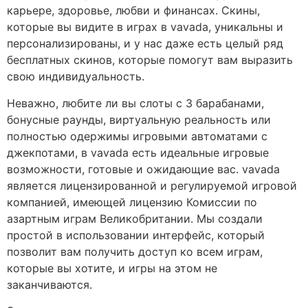
карьере, здоровье, любви и финансах. Скины,
которые вы видите в играх в vavada, уникальны и
персонализированы, и у нас даже есть целый ряд
бесплатных скинов, которые помогут вам выразить
свою индивидуальность.
Неважно, любите ли вы слоты с 3 барабанами,
бонусные раунды, виртуальную реальность или
полностью одержимы игровыми автоматами с
джекпотами, в vavada есть идеальные игровые
возможности, готовые и ожидающие вас. vavada
является лицензированной и регулируемой игровой
компанией, имеющей лицензию Комиссии по
азартным играм Великобритании. Мы создали
простой в использовании интерфейс, который
позволит вам получить доступ ко всем играм,
которые вы хотите, и игры на этом не
заканчиваются.