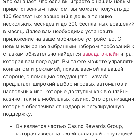
Это означает, что если вы играете с нашим новым
приветственным пакетом, вы можете получать до
100 бесплатных вращений в день в течение
нескольких месяцев и до 300 бесплатных вращений
в месяц. Далее вам необходимо установить
приложение на ваше мобильное устройство. С
новым или ранее выбранным набором требований к
ставкам обязательно найдется
вавада онлайн
игра,
которая вам подходит. Вы также можете управлять
контентом и рекламой, показываемой на вашей
стороне, с помощью следующего:. vavada
предлагает широкий выбор игровых автоматов и
настольных игр, которые доступны как в онлайн-
казино, так и в мобильных казино. Это организации,
которые обеспечивают надзор и регулирующую
поддержку.
Он является частью Casino Rewards Group,
которая известна своей солидной репутацией