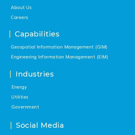
About Us
Careers
Capabilities
Geospatial Information Management (GIM)
Engineering Information Management (EIM)
Industries
Energy
Utilities
Government
Social Media