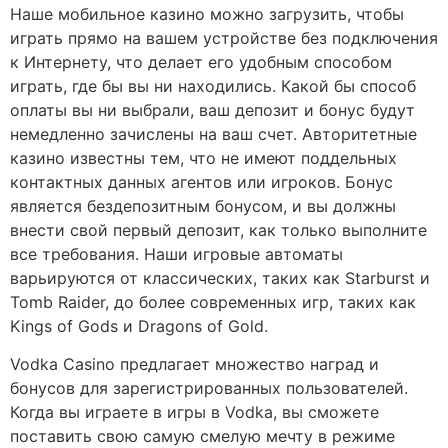
Наше мобильное казино можно загрузить, чтобы
играть прямо на вашем устройстве без подключения
к Интернету, что делает его удобным способом
играть, где бы вы ни находились. Какой бы способ
оплаты вы ни выбрали, ваш депозит и бонус будут
немедленно зачислены на ваш счет. Авторитетные
казино известны тем, что не имеют поддельных
контактных данных агентов или игроков. Бонус
является бездепозитным бонусом, и вы должны
внести свой первый депозит, как только выполните
все требования. Наши игровые автоматы
варьируются от классических, таких как Starburst и
Tomb Raider, до более современных игр, таких как
Kings of Gods и Dragons of Gold.
Vodka Casino предлагает множество наград и
бонусов для зарегистрированных пользователей.
Когда вы играете в игры в Vodka, вы сможете
поставить свою самую смелую мечту в режиме