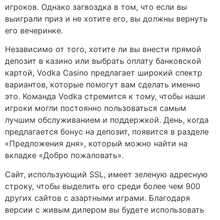
игроков. Однако загвоздка в том, что если вы
выиграли приз и не хотите его, вы должны вернуть
его вечеринке.
Независимо от того, хотите ли вы внести прямой
депозит в казино или выбрать оплату банковской
картой, Vodka Casino предлагает широкий спектр
вариантов, которые помогут вам сделать именно
это. Команда Vodka стремится к тому, чтобы наши
игроки могли постоянно пользоваться самым
лучшим обслуживанием и поддержкой. День, когда
предлагается бонус на депозит, появится в разделе
«Предложения дня», который можно найти на
вкладке «Добро пожаловать».
Сайт, использующий SSL, имеет зеленую адресную
строку, чтобы выделить его среди более чем 900
других сайтов с азартными играми. Благодаря
версии с живым дилером вы будете использовать