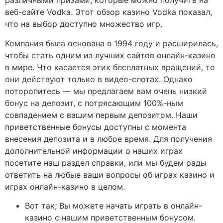
различными призами, которые можно получить на
веб-сайте Vodka. Этот обзор казино Vodka показал,
что на выбор доступно множество игр.
Компания была основана в 1994 году и расширилась,
чтобы стать одним из лучших сайтов онлайн-казино
в мире. Что касается этих бесплатных вращений, то
они действуют только в видео-слотах. Однако
поторопитесь — мы предлагаем вам очень низкий
бонус на депозит, с потрясающим 100%-ным
совпадением с вашим первым депозитом. Наши
приветственные бонусы доступны с момента
внесения депозита и в любое время. Для получения
дополнительной информации о наших играх
посетите наш раздел справки, или мы будем рады
ответить на любые ваши вопросы об играх казино и
играх онлайн-казино в целом.
Вот так; Вы можете начать играть в онлайн-
казино с нашим приветственным бонусом.