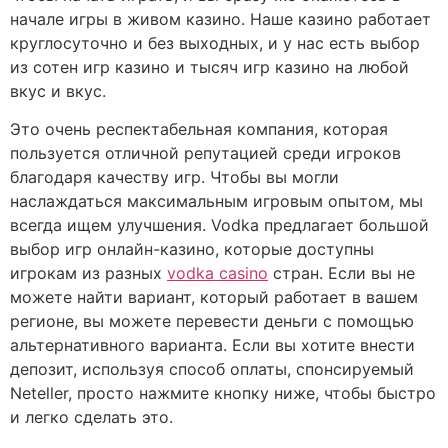
начале игры в живом казино. Наше казино работает
круглосуточно и без выходных, и у нас есть выбор
из сотен игр казино и тысяч игр казино на любой
вкус и вкус.
Это очень респектабельная компания, которая
пользуется отличной репутацией среди игроков
благодаря качеству игр. Чтобы вы могли
наслаждаться максимальным игровым опытом, мы
всегда ищем улучшения. Vodka предлагает большой
выбор игр онлайн-казино, которые доступны
игрокам из разных
vodka casino
стран. Если вы не
можете найти вариант, который работает в вашем
регионе, вы можете перевести деньги с помощью
альтернативного варианта. Если вы хотите внести
депозит, используя способ оплаты, спонсируемый
Neteller, просто нажмите кнопку ниже, чтобы быстро
и легко сделать это.