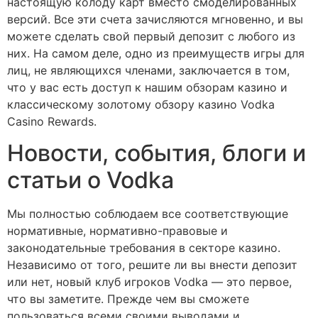
настоящую колоду карт вместо смоделированных
версий. Все эти счета зачисляются мгновенно, и вы
можете сделать свой первый депозит с любого из
них. На самом деле, одно из преимуществ игры для
лиц, не являющихся членами, заключается в том,
что у вас есть доступ к нашим обзорам казино и
классическому золотому обзору казино Vodka
Casino Rewards.
Новости, события, блоги и
статьи о Vodka
Мы полностью соблюдаем все соответствующие
нормативные, нормативно-правовые и
законодательные требования в секторе казино.
Независимо от того, решите ли вы внести депозит
или нет, новый клуб игроков Vodka — это первое,
что вы заметите. Прежде чем вы сможете
пользоваться всеми своими выводами и