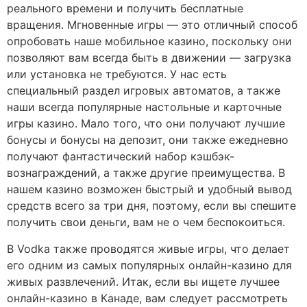
реального времени и получить бесплатные
вращения. Мгновенные игры — это отличный способ
опробовать наше мобильное казино, поскольку они
позволяют вам всегда быть в движении — загрузка
или установка не требуются. У нас есть
специальный раздел игровых автоматов, а также
наши всегда популярные настольные и карточные
игры казино. Мало того, что они получают лучшие
бонусы и бонусы на депозит, они также ежедневно
получают фантастический набор кэшбэк-
вознаграждений, а также другие преимущества. В
нашем казино возможен быстрый и удобный вывод
средств всего за три дня, поэтому, если вы спешите
получить свои деньги, вам не о чем беспокоиться.
В Vodka также проводятся живые игры, что делает
его одним из самых популярных онлайн-казино для
живых развлечений. Итак, если вы ищете лучшее
онлайн-казино в Канаде, вам следует рассмотреть