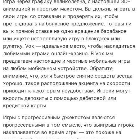
Игра через графику великолепна, с настоящей 3D-
анимацией и простым макетом. Вы должны играть в
свои игры со ставками и проверять их, чтобы
претендовать на бонусное предложение. Готовы ли
вы к прямой ставке на одно вращение барабанов
или ищете неторопливую игру в блэкджек или
рулетку, Vox — идеальное место, чтобы насладиться
любимыми играми онлайн-казино. В Vox мы
предлагаем настоящие и честные мобильные игры
на любом мобильном устройстве. Обратите
внимание, что, хотя быстрое снятие средств всегда
хорошо, такое расположение акцента на скорости
приводит к некоторым неудобствам. Игроки могут
вносить депозиты с помощью дебетовой или
кредитной карты.
Игры с прогрессивным джекпотом являются
прогрессивными в том смысле, что выигрыш игрока
накапливается во время игры — это похоже на