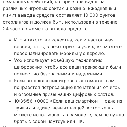
незаконных действий, которые они видят на
различных игровых сайтах и казино. Ежедневный
лимит вывода средств составляет 10 000 фунтов
стерлингов и должен быть использован в течение
24 часов с момента вывода средств.
Игры такого же качества, как и настольная
версия, плюс, в некоторых случаях, вы можете
персонализировать мобильную версию.
Vox использует новейшую технологию
шифрования, чтобы все ваши транзакции были
полностью безопасными и надежными.
Если вы поклонник игровых автоматов, вам
понравятся потрясающие впечатления от игры
и огромные призы наших цифровых слотов.
10:35:56 +0000 >Если ваш смартфон — одна из
лучших и единственных вещей, которые вы
можете использовать в самолете, вам не нужно
брать с собой ноутбук или ПК.