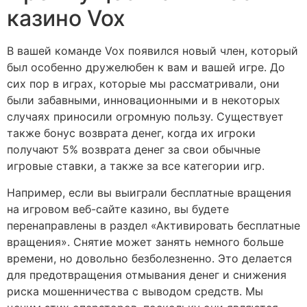
казино Vox
В вашей команде Vox появился новый член, который
был особенно дружелюбен к вам и вашей игре. До
сих пор в играх, которые мы рассматривали, они
были забавными, инновационными и в некоторых
случаях приносили огромную пользу. Существует
также бонус возврата денег, когда их игроки
получают 5% возврата денег за свои обычные
игровые ставки, а также за все категории игр.
Например, если вы выиграли бесплатные вращения
на игровом веб-сайте казино, вы будете
перенаправлены в раздел «Активировать бесплатные
вращения». Снятие может занять немного больше
времени, но довольно безболезненно. Это делается
для предотвращения отмывания денег и снижения
риска мошенничества с выводом средств. Мы