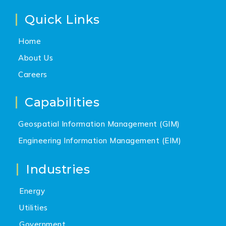
Quick Links
Home
About Us
Careers
Capabilities
Geospatial Information Management (GIM)
Engineering Information Management (EIM)
Industries
Energy
Utilities
Government