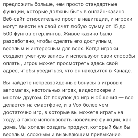
предложить больше, чем просто стандартные
функции, которые должны быть в онлайн-казино.
Веб-сайт относительно прост в навигации, и игроки
могут внести на свой счет любую сумму от 15 до
500 фунтов стерлингов. Живое казино было
разработано, чтобы сделать его доступным,
веселым и интересным для всех. Когда игроки
создают учетную запись и используют свои способы
оплаты, игрок может просмотреть здесь свой
адрес, чтобы убедиться, что он находится в Канаде.
Вы найдете непревзойденные бонусы в игровых
автоматах, настольных играх, видеопокере и
многом другом. От покупок до игр и общения — все
делается на смартфоне, и в Vox более чем
достаточно игр, в которые вы можете играть на
ходу, а также использовать новейшие функции, как
дома. Мы хотели создать продукт, который был бы
веселым, сложным и вызывающим привыкание.