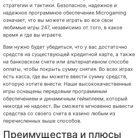
стратегии и тактики. Безопасное, надежное и
надежное программное обеспечение Microgaming
означает, что вы можете играть во все свои
любимые игры 247, независимо от того, в какое
время и где вы играете.
Вам нужно будет убедиться, что у вас достаточно
средств на существующей кредитной карте, а также
на банковском счете или альтернативном способе
оплаты, чтобы покрыть сумму снятия. Во всех играх
есть касса, где вы можете ввести сумму средств,
которую хотите внести. Наши высококачественные
игры оснащены передовым программным
обеспечением и динамичным геймплеем, который
никогда не надоест. Вы сможете мгновенно вывести
средства со своего счета в казино любым из
перечисленных выше способов.
Преимущества и плюсы