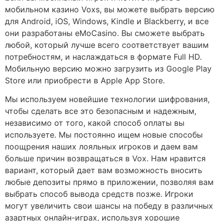
мобильном казино Voxs, вы можете выбрать версию
для Android, iOS, Windows, Kindle и Blackberry, и все
они разработаны eMoCasino. Вы сможете выбрать
любой, который лучше всего соответствует вашим
потребностям, и наслаждаться в формате Full HD.
Мобильную версию можно загрузить из Google Play
Store или приобрести в Apple App Store.
Мы используем новейшие технологии шифрования,
чтобы сделать все это безопасным и надежным,
независимо от того, какой способ оплаты вы
используете. Мы постоянно ищем новые способы
поощрения наших лояльных игроков и даем вам
больше причин возвращаться в Vox. Нам нравится
вариант, который дает вам возможность вносить
любые депозиты прямо в приложении, позволяя вам
выбрать способ вывода средств позже. Игроки
могут увеличить свои шансы на победу в различных
азартных онлайн-играх, используя хорошие